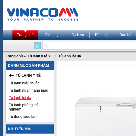
Trang chủ
Giới thiệu
Dịch vụ
Bảo mật
Bảo hành
Trang chủ
»
Tủ lạnh y tế
»
Tủ lạnh lót đá
DANH MỤC SẢN PHẨM
TỦ LẠNH Y TẾ
Tủ lạnh hiệu thuốc
Tủ lạnh ngân hàng máu
Tủ lạnh lót đá
Tủ lạnh phòng thí
nghiệm
Tủ đông siêu lạnh
KHUYẾN MÃI