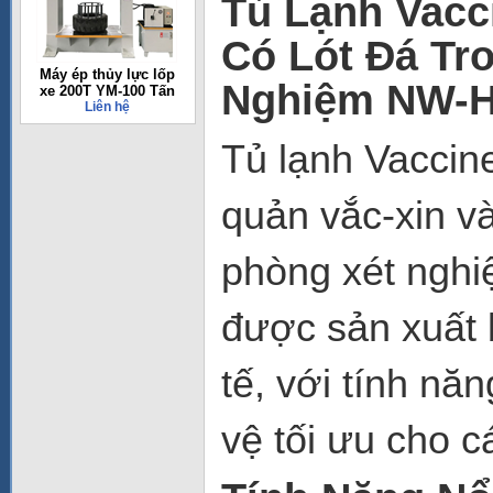
Tủ Lạnh Vacc
Có Lót Đá Tr
Máy ép thủy lực lốp
Nghiệm NW-
xe 200T YM-100 Tấn
Liên hệ
Tủ lạnh Vacci
quản vắc-xin và
phòng xét nghi
được sản xuất
tế, với tính nă
vệ tối ưu cho 