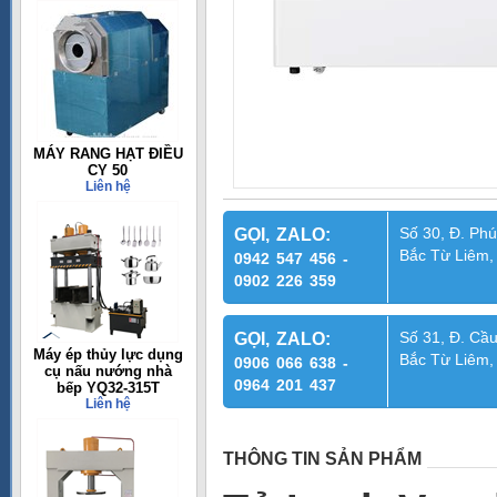
MÁY RANG HẠT ĐIỀU
CY 50
Liên hệ
Số 30, Đ. Phú
GỌI, ZALO:
Bắc Từ Liêm,
0942 547 456 -
0902 226 359
Số 31, Đ. Cầu
GỌI, ZALO:
Máy ép thủy lực dụng
Bắc Từ Liêm,
0906 066 638 -
cụ nấu nướng nhà
0964 201 437
bếp YQ32-315T
Liên hệ
THÔNG TIN SẢN PHẨM