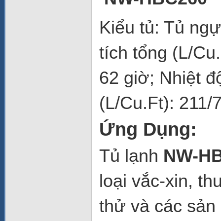
Kiểu tủ: Tủ ng
tích tổng (L/Cu
62 giờ; Nhiệt đ
(L/Cu.Ft): 211/7
Ứng Dụng:
Tủ lạnh
NW-HB
loại vắc-xin, t
thử và các sản