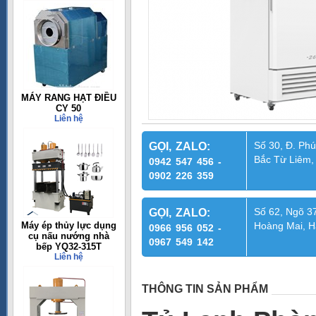
MÁY RANG HẠT ĐIỀU
CY 50
Liên hệ
Số 30, Đ. Phú
GỌI, ZALO:
Bắc Từ Liêm,
0942 547 456 -
0902 226 359
Số 62, Ngõ 37
GỌI, ZALO:
Máy ép thủy lực dụng
Hoàng Mai, H
0966 956 052 -
cụ nấu nướng nhà
0967 549 142
bếp YQ32-315T
Liên hệ
THÔNG TIN SẢN PHẨM