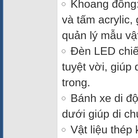
Khoang đông
và tấm acrylic,
quản lý mẫu vậ
Đèn LED chi
tuyệt vời, giúp
trong.
Bánh xe di đ
dưới giúp di ch
Vật liệu thép