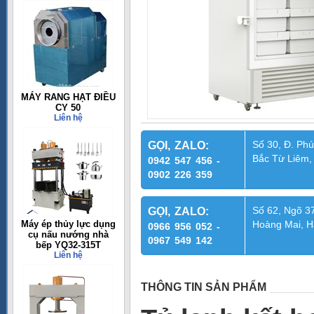
MÁY RANG HẠT ĐIỀU
CY 50
Liên hệ
Số 30, Đ. Phú
GỌI, ZALO:
Bắc Từ Liêm,
0942 547 456 -
0902 226 359
Số 62, Ngõ 37
GỌI, ZALO:
Máy ép thủy lực dụng
Hoàng Mai, H
0966 956 052 -
cụ nấu nướng nhà
0967 549 142
bếp YQ32-315T
Liên hệ
THÔNG TIN SẢN PHẨM