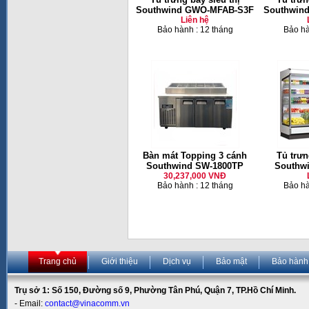
Southwind GWO-MFAB-S3F
Southwin
Liên hệ
Bảo hành : 12 tháng
Bảo hà
Bàn mát Topping 3 cánh
Tủ trưn
Southwind SW-1800TP
Southw
30,237,000 VNĐ
Bảo hành : 12 tháng
Bảo hà
Trang chủ
Giới thiệu
Dịch vụ
Bảo mật
Bảo hành
Trụ sở 1: Số 150, Đường số 9, Phường Tân Phú, Quận 7, TP.Hồ Chí Minh.
- Email:
contact@vinacomm.vn