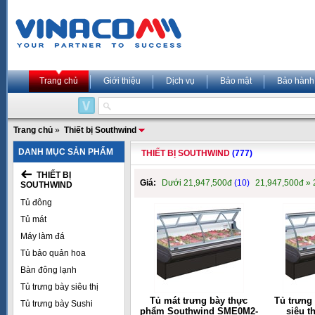
Trang chủ
Giới thiệu
Dịch vụ
Bảo mật
Bảo hành
Trang chủ
»
Thiết bị Southwind
DANH MỤC SẢN PHẨM
THIẾT BỊ SOUTHWIND
(777)
THIẾT BỊ
Giá:
Dưới 21,947,500đ
(10)
21,947,500đ »
SOUTHWIND
Tủ đông
Tủ mát
Máy làm đá
Tủ bảo quản hoa
Bàn đông lạnh
Tủ trưng bày siêu thị
Tủ mát trưng bày thực
Tủ trưng
Tủ trưng bày Sushi
phẩm Southwind SME0M2-
siêu t