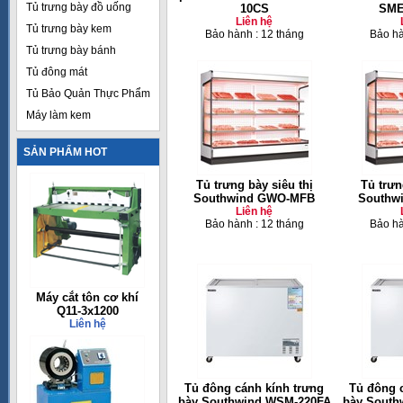
Tủ trưng bày đồ uống
10CS
SME
Liên hệ
Tủ trưng bày kem
Bảo hành : 12 tháng
Bảo hà
Tủ trưng bày bánh
Tủ đông mát
Tủ Bảo Quản Thực Phẩm
Máy làm kem
SẢN PHẨM HOT
Tủ trưng bày siêu thị
Tủ trưn
Southwind GWO-MFB
Southw
Liên hệ
Bảo hành : 12 tháng
Bảo hà
Máy cắt tôn cơ khí
Q11-3x1200
Liên hệ
Tủ đông cánh kính trưng
Tủ đông 
bày Southwind WSM-220FA
bày South