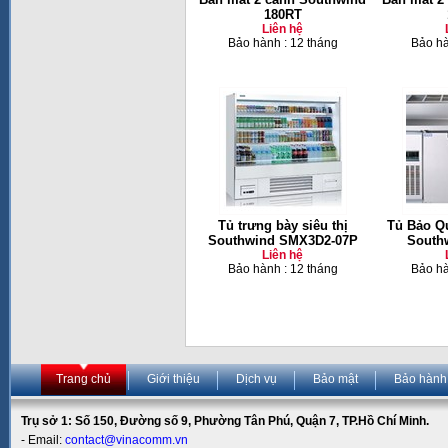
180RT
Liên hệ
Bảo hành : 12 tháng
Bảo hà
Tủ trưng bày siêu thị
Tủ Bảo Q
Southwind SMX3D2-07P
South
Liên hệ
Bảo hành : 12 tháng
Bảo hà
Trang chủ
Giới thiệu
Dịch vụ
Bảo mật
Bảo hành
Trụ sở 1: Số 150, Đường số 9, Phường Tân Phú, Quận 7, TP.Hồ Chí Minh.
- Email:
contact@vinacomm.vn