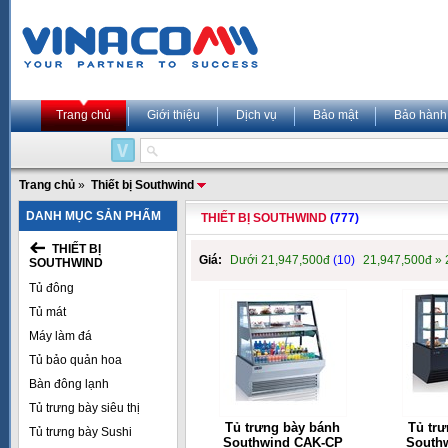
Trang chủ
Giới thiệu
Dịch vụ
Bảo mật
Bảo hành
Trang chủ
»
Thiết bị Southwind
DANH MỤC SẢN PHẨM
THIẾT BỊ SOUTHWIND
(777)
THIẾT BỊ
Giá:
Dưới 21,947,500đ
(10)
21,947,500đ »
SOUTHWIND
Tủ đông
Tủ mát
Máy làm đá
Tủ bảo quản hoa
Bàn đông lạnh
Tủ trưng bày siêu thị
Tủ trưng bày bánh
Tủ tr
Tủ trưng bày Sushi
Southwind CAK-CP
South