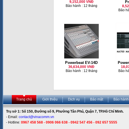
9,152,000 VNĐ
Pr
Bảo hành : 12 tháng
8,5
Bảo hà
Powerbeat EV-14D
Power
36,634,000 VNĐ
18,0
Bảo hành : 12 tháng
Bảo hà
Trang chủ
Giới thiệu
Dịch vụ
Bảo mật
Bảo hành
Trụ sở 1: Số 150, Đường số 9, Phường Tân Phú, Quận 7, TP.Hồ Chí Minh.
- Email:
contact@vinacomm.vn
- Hotline:
0967 458 568 - 0906 066 638 - 0942 547 456 - 092 657 5555