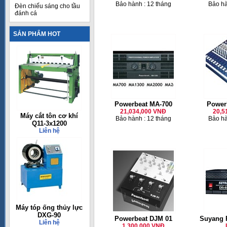
Bảo hành : 12 tháng
Bảo hà
Đèn chiếu sáng cho tầu
đánh cá
SẢN PHẨM HOT
Powerbeat MA-700
Power
21,034,000 VNĐ
20,5
Máy cắt tôn cơ khí
Bảo hành : 12 tháng
Bảo hà
Q11-3x1200
Liên hệ
Máy tóp ống thủy lực
DXG-90
Powerbeat DJM 01
Suyang 
Liên hệ
1,300,000 VNĐ