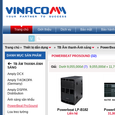
Trang chủ
Giới thiệu
Dịch vụ
Bảo mật
Bảo hành
Trang chủ
»
Thiết bị dân dụng
»
TB Âm thanh-Ánh sáng
»
PowerBea
DANH MỤC SẢN PHẨM
POWERBEAT PROSOUND
(32)
TB ÂM THANH-ÁNH
Giá:
Dưới 9,055,000đ
(7)
9,055,000đ » 11,
SÁNG
Amply DCX
Amply T-KOKOPA
(Germany)
Amply DSPPA
Distribution
Ánh sáng sân khấu
PowerBeat ProSound
Powerbeat LP-B182
Powerb
Loa treo tường
Liên hệ
31,9