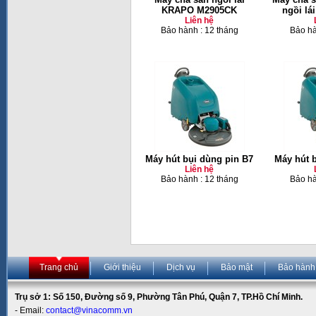
KRAPO M2905CK
ngồi lá
Liên hệ
Bảo hành : 12 tháng
Bảo hà
Máy hút bụi dùng pin B7
Máy hút 
Liên hệ
Bảo hành : 12 tháng
Bảo hà
Trang chủ
Giới thiệu
Dịch vụ
Bảo mật
Bảo hành
Trụ sở 1: Số 150, Đường số 9, Phường Tân Phú, Quận 7, TP.Hồ Chí Minh.
- Email:
contact@vinacomm.vn