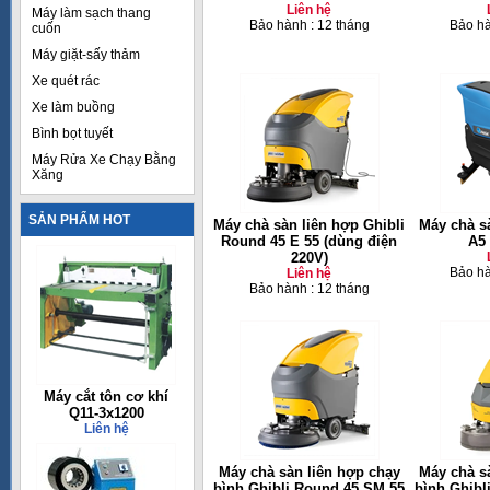
Liên hệ
Máy làm sạch thang
Bảo hành : 12 tháng
Bảo hà
cuốn
Máy giặt-sấy thảm
Xe quét rác
Xe làm buồng
Bình bọt tuyết
Máy Rửa Xe Chạy Bằng
Xăng
SẢN PHẨM HOT
Máy chà sàn liên hợp Ghibli
Máy chà s
Round 45 E 55 (dùng điện
A5
220V)
Bảo hà
Liên hệ
Bảo hành : 12 tháng
Máy cắt tôn cơ khí
Q11-3x1200
Liên hệ
Máy chà sàn liên hợp chạy
Máy chà s
bình Ghibli Round 45 SM 55
bình Ghibl