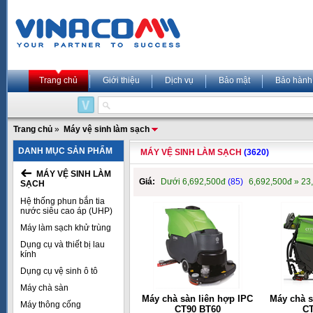
Trang chủ
Giới thiệu
Dịch vụ
Bảo mật
Bảo hành
Trang chủ
»
Máy vệ sinh làm sạch
DANH MỤC SẢN PHẨM
MÁY VỆ SINH LÀM SẠCH
(3620)
MÁY VỆ SINH LÀM
Giá:
Dưới 6,692,500đ
(85)
6,692,500đ » 23
SẠCH
Hệ thống phun bắn tia
nước siêu cao áp (UHP)
Máy làm sạch khử trùng
Dụng cụ và thiết bị lau
kính
Dụng cụ vệ sinh ô tô
Máy chà sàn
Máy chà sàn liên hợp IPC
Máy chà s
Máy thông cống
CT90 BT60
CT