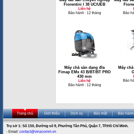
Fiorentini I 38 UC/UEB
Fiore
Liên hệ
Bảo hành : 12 tháng
Bảo hà
Máy chà sàn dạng đĩa
Máy chà 
Fimap EMx 43 B/BT/BT PRO
430 mm
Bảo hà
Liên hệ
Bảo hành : 12 tháng
Trang chủ
Giới thiệu
Dịch vụ
Bảo mật
Bảo hành
Trụ sở 1: Số 150, Đường số 9, Phường Tân Phú, Quận 7, TP.Hồ Chí Minh.
- Email:
contact@vinacomm.vn