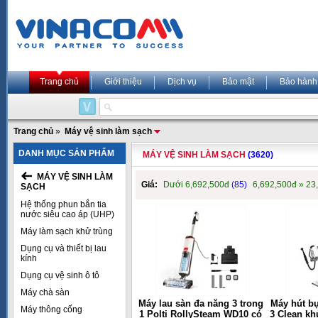
Trang chủ
Giới thiệu
Dịch vụ
Bảo mật
Bảo hành
Trang chủ
»
Máy vệ sinh làm sạch
DANH MỤC SẢN PHẨM
MÁY VỆ SINH LÀM SẠCH
(3620)
MÁY VỆ SINH LÀM
Giá:
Dưới 6,692,500đ
(85)
6,692,500đ » 23
SẠCH
Hệ thống phun bắn tia
nước siêu cao áp (UHP)
Máy làm sạch khử trùng
Dụng cụ và thiết bị lau
kính
Dụng cụ vệ sinh ô tô
Máy chà sàn
Máy lau sàn đa năng 3 trong
Máy hút bụ
Máy thông cống
1 Polti RollySteam WD10 có
3 Clean kh