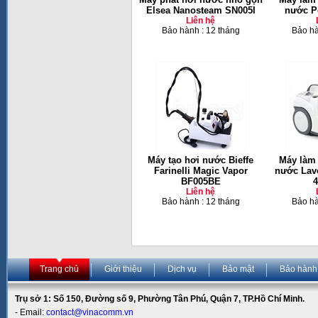
Elsea Nanosteam SN005I
nước Po
Liên hệ
Bảo hành : 12 tháng
Bảo hà
Máy tạo hơi nước Bieffe
Máy làm
Farinelli Magic Vapor
nước Lav
BF005BE
4
Liên hệ
Bảo hành : 12 tháng
Bảo hà
Trang chủ
Giới thiệu
Dịch vụ
Bảo mật
Bảo hành
Trụ sở 1: Số 150, Đường số 9, Phường Tân Phú, Quận 7, TP.Hồ Chí Minh.
- Email:
contact@vinacomm.vn