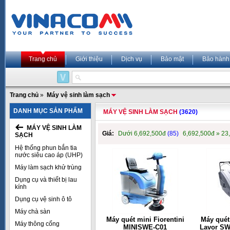
Trang chủ
Giới thiệu
Dịch vụ
Bảo mật
Bảo hành
Trang chủ
»
Máy vệ sinh làm sạch
DANH MỤC SẢN PHẨM
MÁY VỆ SINH LÀM SẠCH
(3620)
MÁY VỆ SINH LÀM
Giá:
Dưới 6,692,500đ
(85)
6,692,500đ » 23
SẠCH
Hệ thống phun bắn tia
nước siêu cao áp (UHP)
Máy làm sạch khử trùng
Dụng cụ và thiết bị lau
kính
Dụng cụ vệ sinh ô tô
Máy chà sàn
Máy quét mini Fiorentini
Máy quét
Máy thông cống
MINISWE-C01
Lavor SW