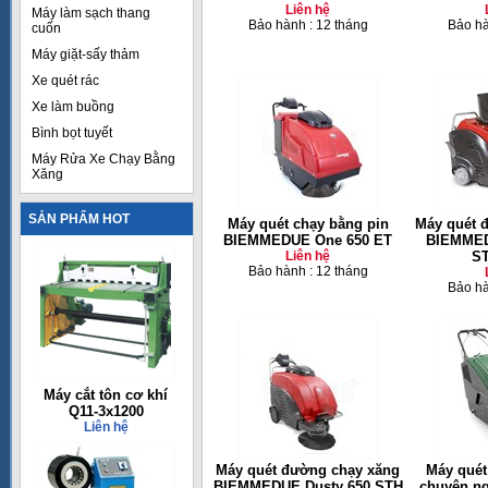
Liên hệ
Máy làm sạch thang
Bảo hành : 12 tháng
Bảo hà
cuốn
Máy giặt-sấy thảm
Xe quét rác
Xe làm buồng
Bình bọt tuyết
Máy Rửa Xe Chạy Bằng
Xăng
SẢN PHẨM HOT
Máy quét chạy bằng pin
Máy quét 
BIEMMEDUE One 650 ET
BIEMMED
Liên hệ
S
Bảo hành : 12 tháng
Bảo hà
Máy cắt tôn cơ khí
Q11-3x1200
Liên hệ
Máy quét đường chạy xăng
Máy quét
BIEMMEDUE Dusty 650 STH
chuyên ng