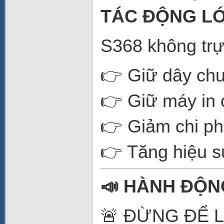
TÁC ĐỘNG LỚ
S368 không trực
👉 Giữ dây ch
👉 Giữ máy in c
👉 Giảm chi ph
👉 Tăng hiệu s
📣 HÀNH ĐỘN
🚨 ĐỪNG ĐỂ 