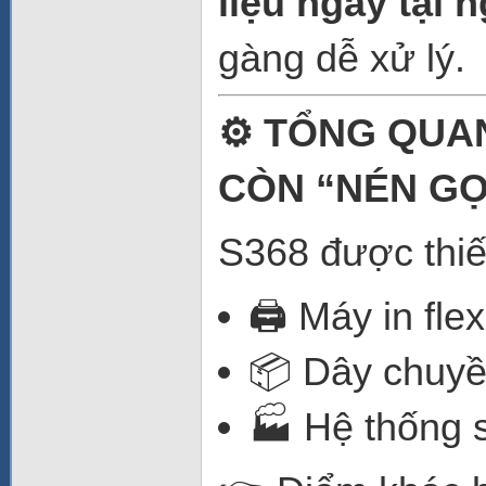
liệu ngay tại 
gàng dễ xử lý.
⚙️ TỔNG QUAN
CÒN “NÉN GỌ
S368 được thiế
🖨️ Máy in fl
📦 Dây chuyề
🏭 Hệ thống s