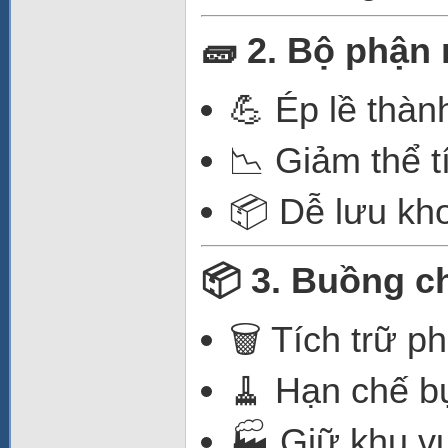
🧱 2. Bộ phận 
💪 Ép lề thàn
📉 Giảm thể t
📦 Dễ lưu kh
📦 3. Buồng c
🗑️ Tích trữ p
🧹 Hạn chế bụ
🏭 Giữ khu v