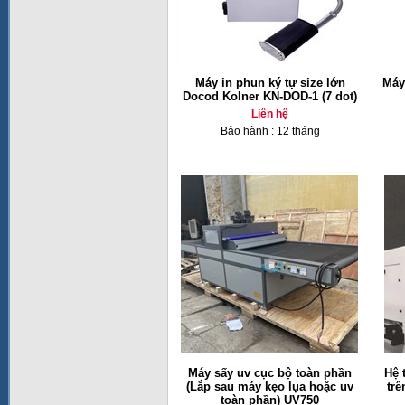
Máy in phun ký tự size lớn
Máy
Docod Kolner KN-DOD-1 (7 dot)
Liên hệ
Bảo hành : 12 tháng
Máy sấy uv cục bộ toàn phần
Hệ 
(Lắp sau máy kẹo lụa hoặc uv
trê
toàn phần) UV750