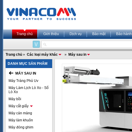
Trang chủ
Giới thiệu
Dịch vụ
Bảo mật
Bảo hành
Trang chủ
»
Các loại máy khác
»
Máy sau in
DANH MỤC SẢN PHẨM
MÁY SAU IN
Máy Tráng Phủ Uv
Máy Làm Lịch Lò Xo - Sổ
Lò Xo
Máy bồi
Máy cắt giấy
Máy cán màng
Máy làm khuôn
Máy đóng ghim