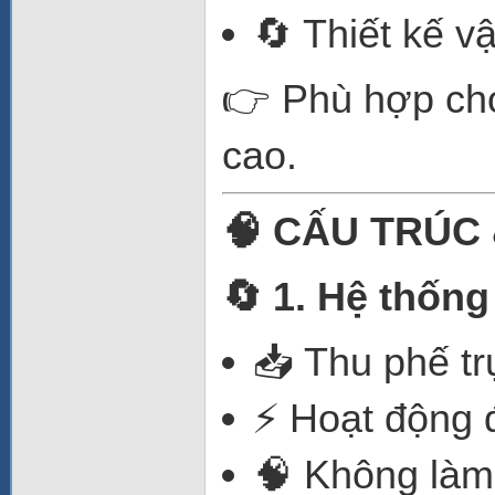
🔄 Thiết kế v
👉 Phù hợp cho
cao.
🧠 CẤU TRÚC
🔄 1. Hệ thống 
📥 Thu phế tr
⚡ Hoạt động 
🧠 Không làm