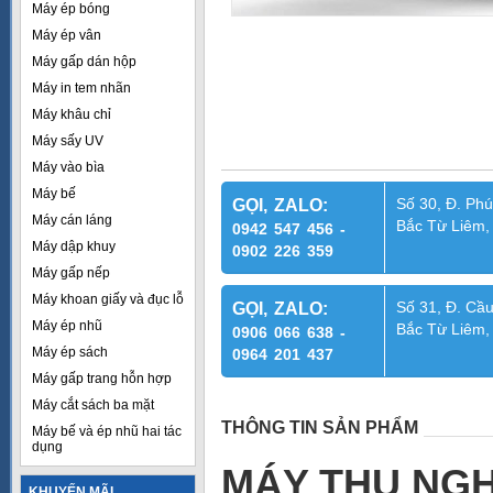
Máy ép bóng
Máy ép vân
Máy gấp dán hộp
Máy in tem nhãn
Máy khâu chỉ
Máy sấy UV
Máy vào bìa
Máy bế
Số 30, Đ. Phú
GỌI, ZALO:
Máy cán láng
Bắc Từ Liêm,
0942 547 456 -
Máy dập khuy
0902 226 359
Máy gấp nếp
Máy khoan giấy và đục lỗ
Số 31, Đ. Cầu
GỌI, ZALO:
Máy ép nhũ
Bắc Từ Liêm,
0906 066 638 -
Máy ép sách
0964 201 437
Máy gấp trang hỗn hợp
Máy cắt sách ba mặt
THÔNG TIN SẢN PHẨM
Máy bế và ép nhũ hai tác
dụng
MÁY THU NGHI
KHUYẾN MÃI