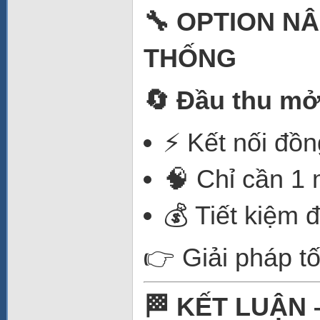
🔧 OPTION NÂ
THỐNG
🔄 Đầu thu mở
⚡ Kết nối đồn
🧠 Chỉ cần 1
💰 Tiết kiệm đ
👉 Giải pháp tố
🏁 KẾT LUẬN 