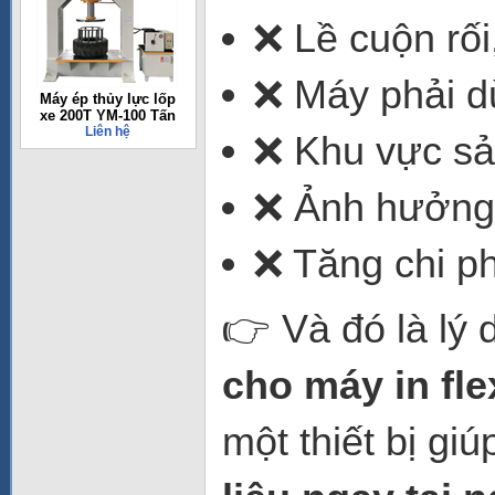
❌ Lề cuộn rối
❌ Máy phải d
Máy ép thủy lực lốp
xe 200T YM-100 Tấn
Liên hệ
❌ Khu vực sả
❌ Ảnh hưởng t
❌ Tăng chi ph
👉 Và đó là lý
cho máy in fle
một thiết bị gi