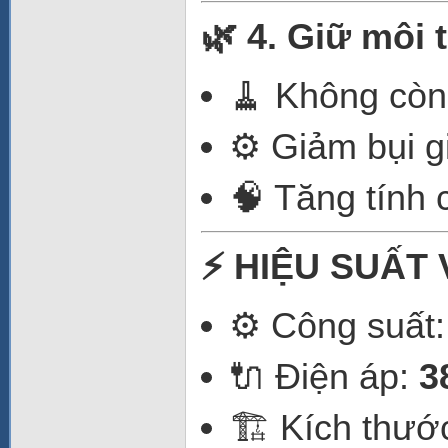
🌿 4. Giữ môi
🧹 Không còn 
⚙️ Giảm bụi g
🧠 Tăng tính
⚡ HIỆU SUẤT
⚙️ Công suất
🔌 Điện áp:
3
🏗️ Kích thướ