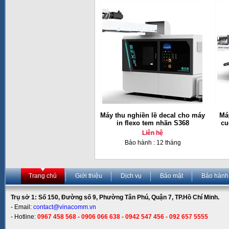
Máy thu nghiền lề decal cho máy
Má
in flexo tem nhãn S368
cu
Liên hệ
Bảo hành : 12 tháng
Trang chủ
Giới thiệu
Dịch vụ
Bảo mật
Bảo hành
Trụ sở 1: Số 150, Đường số 9, Phường Tân Phú, Quận 7, TP.Hồ Chí Minh.
- Email:
contact@vinacomm.vn
- Hotline:
0967 458 568 - 0906 066 638 - 0942 547 456 - 092 657 5555