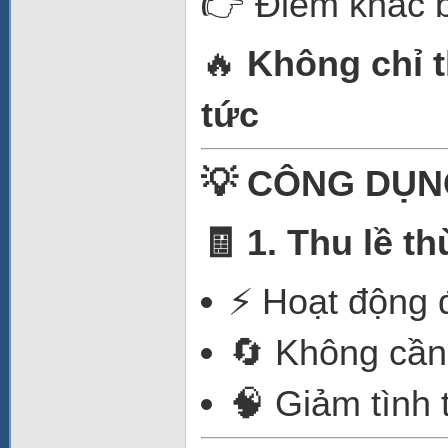
👉 Điểm khác bi
🔥
Không chỉ t
tức
💡 CÔNG DỤN
🧾 1. Thu lề t
⚡ Hoạt động đ
🔄 Không cần
🧠 Giảm tình 