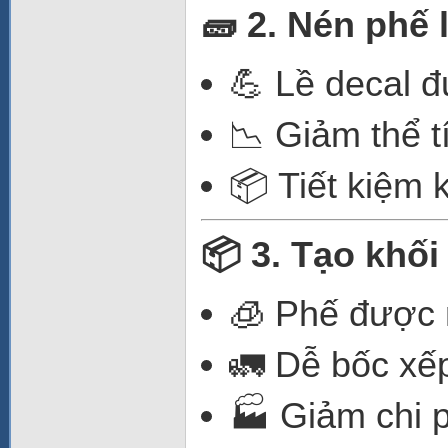
🧱 2. Nén phế 
💪 Lề decal 
📉 Giảm thể t
📦 Tiết kiệm 
📦 3. Tạo khố
🧊 Phế được 
🚛 Dễ bốc xếp
🏭 Giảm chi p