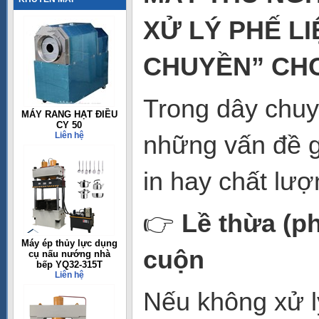
XỬ LÝ PHẾ L
CHUYỀN” CHO
Trong dây chu
MÁY RANG HẠT ĐIỀU
CY 50
Liên hệ
những vấn đề g
in hay chất lư
👉
Lề thừa (ph
Máy ép thủy lực dụng
cuộn
cụ nấu nướng nhà
bếp YQ32-315T
Liên hệ
Nếu không xử lý