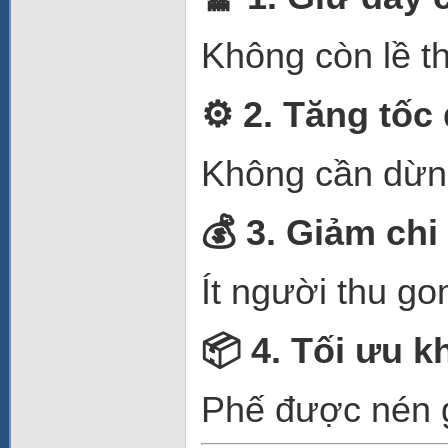
Không còn lề th
⚙️ 2. Tăng tốc
Không cần dừng
💰 3. Giảm chi
Ít người thu go
📦 4. Tối ưu k
Phế được nén gọ