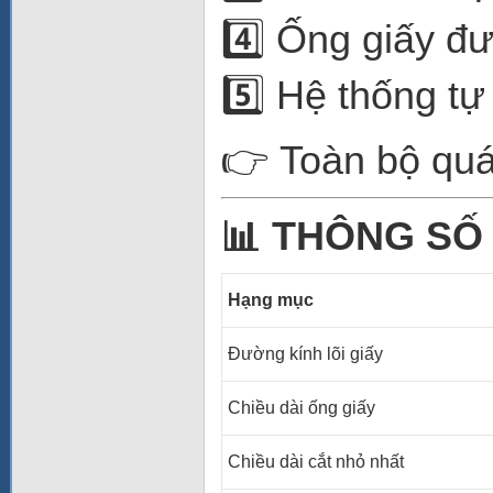
4️⃣ Ống giấy đ
5️⃣ Hệ thống t
👉 Toàn bộ quá 
📊 THÔNG SỐ 
Hạng mục
Đường kính lõi giấy
Chiều dài ống giấy
Chiều dài cắt nhỏ nhất