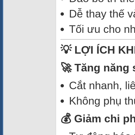
Dễ thay thế và
Tối ưu cho nh
💡 LỢI ÍCH KH
🚀 Tăng năng 
Cắt nhanh, li
Không phụ th
💰 Giảm chi p