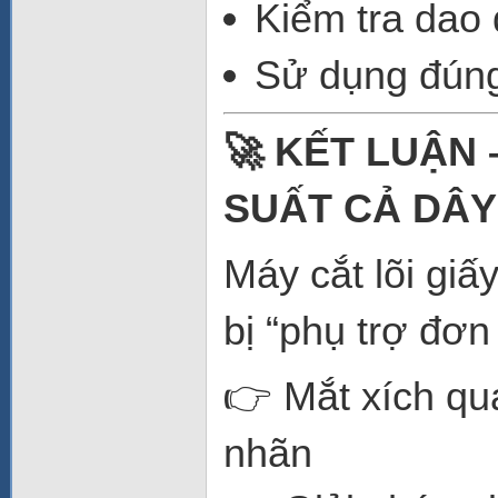
Kiểm tra dao
Sử dụng đúng 
🚀 KẾT LUẬN
SUẤT CẢ DÂ
Máy cắt lõi giấ
bị “phụ trợ đơn
👉 Mắt xích qu
nhãn