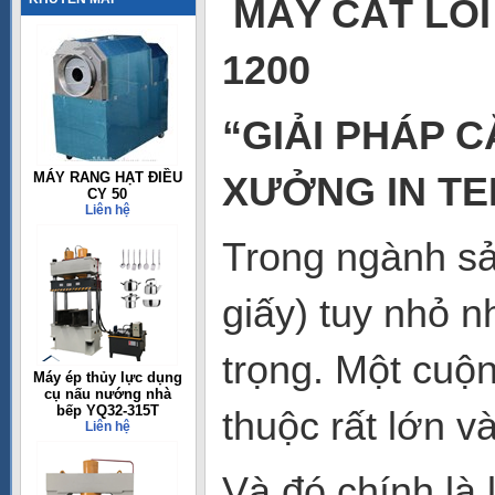
MÁY CẮT LÕI 
1200
“GIẢI PHÁP 
MÁY RANG HẠT ĐIỀU
XƯỞNG IN TE
CY 50
Liên hệ
Trong ngành sản
giấy) tuy nhỏ n
trọng. Một cuộ
Máy ép thủy lực dụng
cụ nấu nướng nhà
bếp YQ32-315T
thuộc rất lớn 
Liên hệ
Và đó chính là