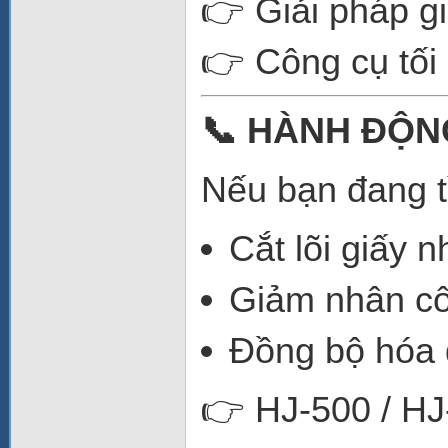
👉 Giải pháp gi
👉 Công cụ tối
📞 HÀNH ĐỘN
Nếu bạn đang t
Cắt lõi giấy 
Giảm nhân cô
Đồng bộ hóa 
👉 HJ-500 / HJ