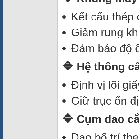
Kết cấu thép
Giảm rung kh
Đảm bảo độ ổn
🔷 Hệ thống cấ
Định vị lõi gi
Giữ trục ổn đ
🔷 Cụm dao cắ
Dao bố trí th