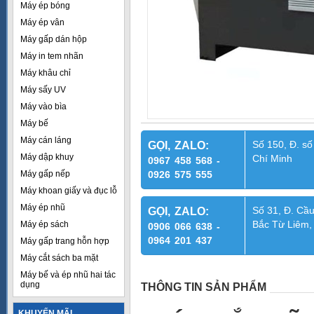
Máy ép bóng
Máy ép vân
Máy gấp dán hộp
Máy in tem nhãn
Máy khâu chỉ
Máy sấy UV
Máy vào bìa
Máy bế
Máy cán láng
Số 150, Đ. số
GỌI, ZALO:
Máy dập khuy
Chí Minh
0967 458 568 -
Máy gấp nếp
0926 575 555
Máy khoan giấy và đục lỗ
Máy ép nhũ
Số 31, Đ. Cầu
GỌI, ZALO:
Bắc Từ Liêm,
Máy ép sách
0906 066 638 -
0964 201 437
Máy gấp trang hỗn hợp
Máy cắt sách ba mặt
Máy bế và ép nhũ hai tác
dụng
THÔNG TIN SẢN PHẨM
KHUYẾN MÃI