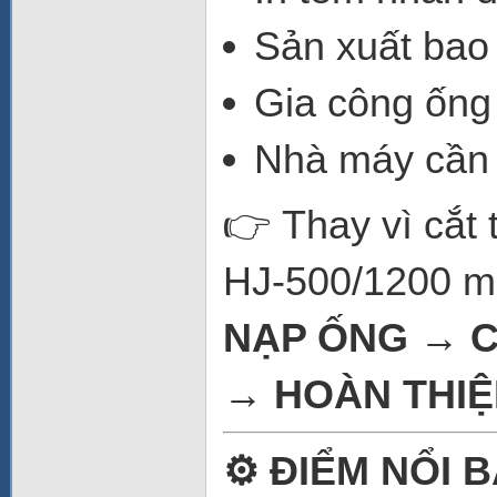
Sản xuất bao
Gia công ống
Nhà máy cần s
👉 Thay vì cắt 
HJ-500/1200 ma
NẠP ỐNG → 
→ HOÀN THI
⚙️ ĐIỂM NỔI 