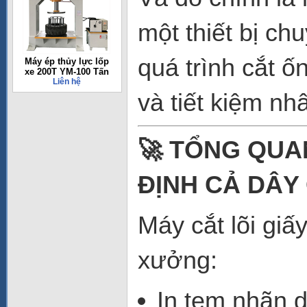
một thiết bị c
quá trình cắt ố
Máy ép thủy lực lốp
xe 200T YM-100 Tấn
Liên hệ
và tiết kiệm nh
🚀 TỔNG QUA
ĐỊNH CẢ DÂY
Máy cắt lõi giấ
xưởng:
In tem nhãn 