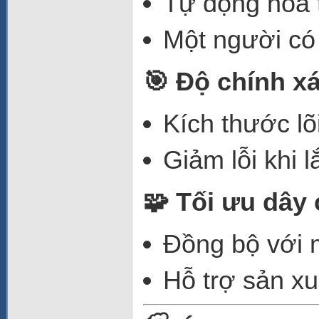
Tự động hóa t
Một người có
🎯 Độ chính x
Kích thước lõ
Giảm lỗi khi 
🧩 Tối ưu dây
Đồng bộ với m
Hỗ trợ sản xu