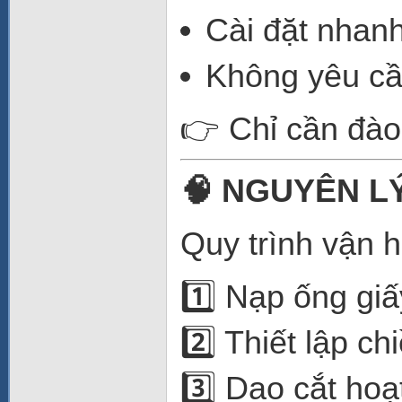
Cài đặt nhan
Không yêu cầ
👉 Chỉ cần đào 
🧠 NGUYÊN L
Quy trình vận 
1️⃣ Nạp ống giấ
2️⃣ Thiết lập ch
3️⃣ Dao cắt hoạ