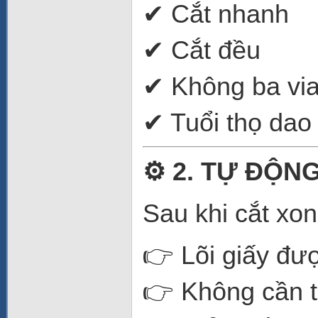
✔ Cắt nhanh
✔ Cắt đều
✔ Không ba vi
✔ Tuổi thọ dao
⚙️ 2. TỰ ĐỘ
Sau khi cắt xon
👉 Lõi giấy đư
👉 Không cần t