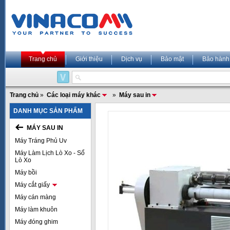
Trang chủ
Giới thiệu
Dịch vụ
Bảo mật
Bảo hành
Trang chủ
»
Các loại máy khác
»
Máy sau in
DANH MỤC SẢN PHẨM
MÁY SAU IN
Máy Tráng Phủ Uv
Máy Làm Lịch Lò Xo - Sổ
Lò Xo
Máy bồi
Máy cắt giấy
Máy cán màng
Máy làm khuôn
Máy đóng ghim