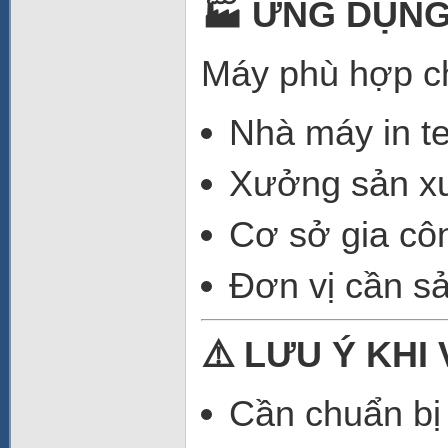
🏭 ỨNG DỤNG
Máy phù hợp c
Nhà máy in t
Xưởng sản xu
Cơ sở gia cô
Đơn vị cần sả
⚠️ LƯU Ý KHI
Cần chuẩn b