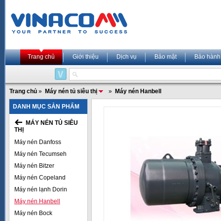
Trang chủ
Giới thiệu
Dịch vụ
Bảo mật
Bảo hành
Trang chủ
»
Máy nén tủ siêu thị
»
Máy nén Hanbell
DANH MỤC SẢN PHẨM
MÁY NÉN TỦ SIÊU
THỊ
Máy nén Danfoss
Máy nén Tecumseh
Máy nén Bitzer
Máy nén Copeland
Máy nén lạnh Dorin
Máy nén Hanbell
Máy nén Bock