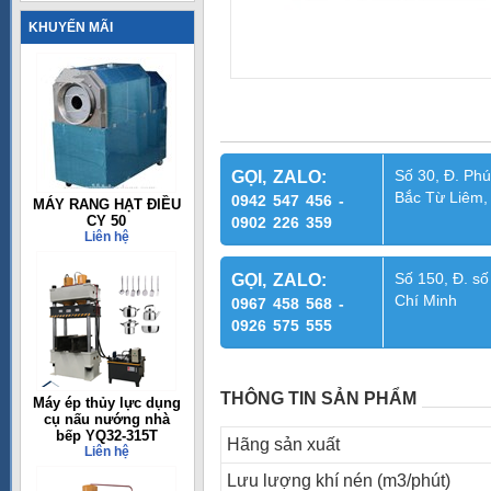
KHUYẾN MÃI
Số 30, Đ. Phú
GỌI, ZALO:
Bắc Từ Liêm,
0942 547 456 -
MÁY RANG HẠT ĐIỀU
CY 50
0902 226 359
Liên hệ
Số 150, Đ. số
GỌI, ZALO:
Chí Minh
0967 458 568 -
0926 575 555
THÔNG TIN SẢN PHẨM
Máy ép thủy lực dụng
cụ nấu nướng nhà
bếp YQ32-315T
Hãng sản xuất
Liên hệ
Lưu lượng khí nén (m3/phút)