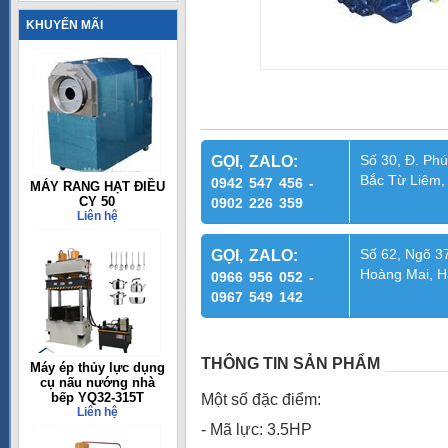
KHUYẾN MÃI
Số 30, Đ. Phú
GỌI, ZALO:
Bắc Từ Liêm,
0942 547 456 -
MÁY RANG HẠT ĐIỀU
CY 50
0902 226 359
Liên hệ
Số 62, Ngõ 37
GỌI, ZALO:
Hoàng Mai, H
0966 956 052 -
0967 549 142
THÔNG TIN SẢN PHẨM
Máy ép thủy lực dụng
cụ nấu nướng nhà
bếp YQ32-315T
Một số đặc điểm:
Liên hệ
- Mã lực: 3.5HP