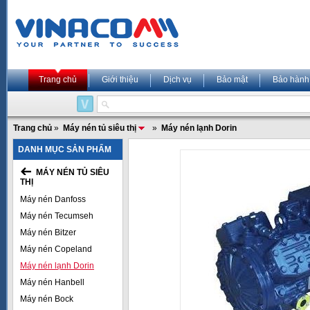
Trang chủ
Giới thiệu
Dịch vụ
Bảo mật
Bảo hành
Trang chủ
»
Máy nén tủ siêu thị
»
Máy nén lạnh Dorin
DANH MỤC SẢN PHẨM
MÁY NÉN TỦ SIÊU
THỊ
Máy nén Danfoss
Máy nén Tecumseh
Máy nén Bitzer
Máy nén Copeland
Máy nén lạnh Dorin
Máy nén Hanbell
Máy nén Bock