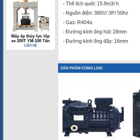
- Thể tích quét: 15.9m3/ h
- Nguồn điện: 380V/ 3P/ 50hz
- Gas: R404a
- Đường kính ống hút: 28mm
Máy ép thủy lực lốp
xe 200T YM-100 Tấn
- Đường kính ống đẩy: 16mm
Liên hệ
SẢN PHẨM CÙNG LOẠI