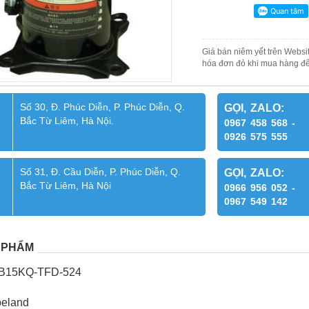
Giá bán niêm yết trên Websit
hóa đơn đỏ khi mua hàng để
Số 30, Đ. Phúc Diễn, P. Phúc Diễn, Q.
GỌI, ZALO:
Bắc Từ Liêm, Hà Nội.
0967 458 568 -
0926 575 555
Số 31, Đ. Cầu Diễn, P. Phúc Diễn, Q.
GỌI, ZALO:
Bắc Từ Liêm, Hà Nội
0966 956 052 -
0967 549 142
 PHẨM
ZB15KQ-TFD-524
peland