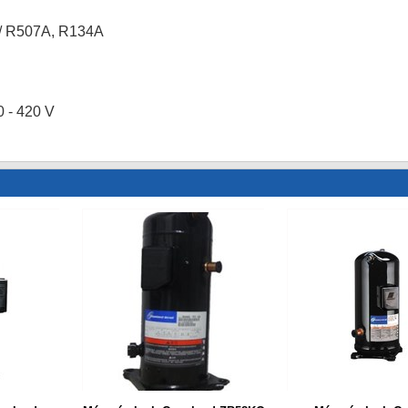
 / R507A, R134A
0 - 420 V