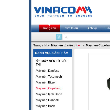
Trang chủ
Giới thiệu
Dịch vụ
Bả
Trang chủ
»
Máy nén tủ siêu thị
»
Máy nén Copela
DANH MỤC SẢN PHẨM
MÁY NÉN TỦ SIÊU
THỊ
Máy nén Danfoss
Máy nén Tecumseh
Máy nén Bitzer
Máy nén Copeland
Máy nén lạnh Dorin
Máy nén Hanbell
Máy nén Bock