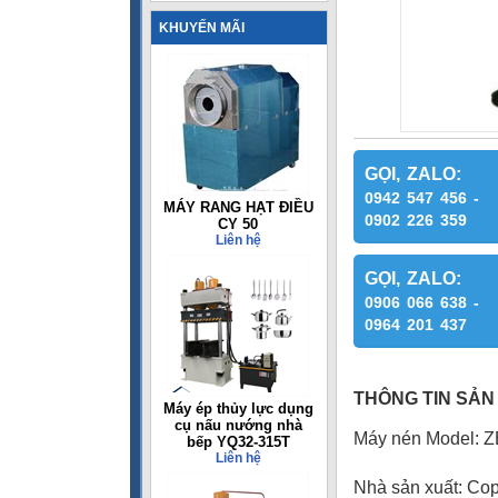
KHUYẾN MÃI
GỌI, ZALO:
0942 547 456 -
MÁY RANG HẠT ĐIỀU
0902 226 359
CY 50
Liên hệ
GỌI, ZALO:
0906 066 638 -
0964 201 437
THÔNG TIN SẢN
Máy ép thủy lực dụng
cụ nấu nướng nhà
Máy nén Model: 
bếp YQ32-315T
Liên hệ
Nhà sản xuất: Co