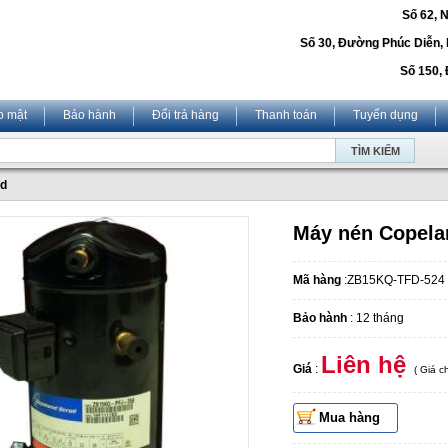
Số 62, 
Số 30, Đường Phúc Diễn,
Số 150, 
o mật
Bảo hành
Đổi trả hàng
Thanh toán
Tuyển dụng
nd
Máy nén Copel
Mã hàng
:ZB15KQ-TFD-524
Bảo hành
: 12 tháng
Liên hệ
Giá
:
( Giá 
Mua hàng