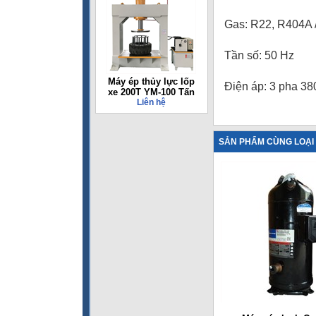
Gas: R22, R404A
Tần số: 50 Hz
Máy ép thủy lực lốp
Điện áp: 3 pha 38
xe 200T YM-100 Tấn
Liên hệ
SẢN PHẨM CÙNG LOẠI