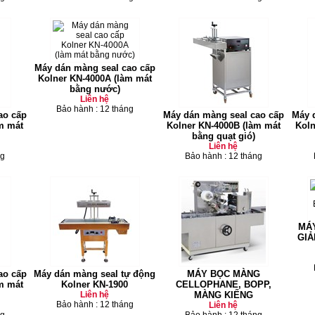
Máy dán màng seal cao cấp
Kolner KN-4000A (làm mát
bằng nước)
Liên hệ
Bảo hành : 12 tháng
ao cấp
Máy dán màng seal cao cấp
Máy 
m mát
Kolner KN-4000B (làm mát
Koln
bằng quạt gió)
Liên hệ
ng
Bảo hành : 12 tháng
MÁ
GIẢ
ao cấp
Máy dán màng seal tự động
MÁY BỌC MÀNG
m mát
Kolner KN-1900
CELLOPHANE, BOPP,
Liên hệ
MÀNG KIẾNG
Bảo hành : 12 tháng
Liên hệ