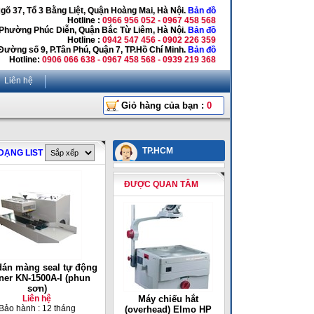
Ngõ 37, Tổ 3 Bằng Liệt, Quận Hoàng Mai, Hà Nội.
Bản đồ
Hotline :
0966 956 052 - 0967 458 568
 Phường Phúc Diễn, Quận Bắc Từ Liêm, Hà Nội.
Bản đồ
Hotline :
0942 547 456 - 0902 226 359
Đường số 9, P.Tân Phú, Quận 7, TP.Hồ Chí Minh.
Bản đồ
Hotline:
0906 066 638 - 0967 458 568 - 0939 219 368
Liên hệ
Giỏ hàng của bạn :
0
TP.HCM
DẠNG LIST
ĐƯỢC QUAN TÂM
dán màng seal tự động
ner KN-1500A-I (phun
sơn)
Liên hệ
Máy chiếu hắt
Bảo hành : 12 tháng
(overhead) Elmo HP