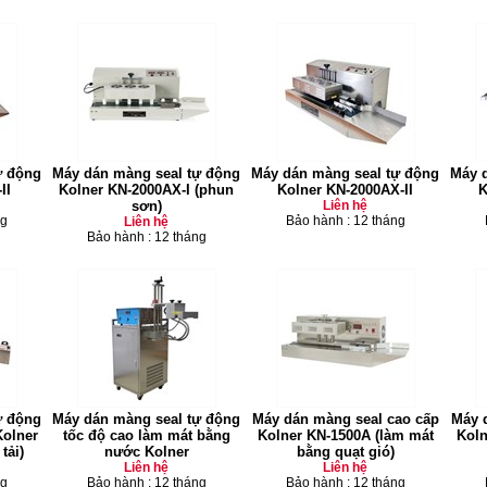
ự động
Máy dán màng seal tự động
Máy dán màng seal tự động
Máy 
II
Kolner KN-2000AX-I (phun
Kolner KN-2000AX-II
K
sơn)
Liên hệ
ng
Bảo hành : 12 tháng
Liên hệ
Bảo hành : 12 tháng
ự động
Máy dán màng seal tự động
Máy dán màng seal cao cấp
Máy 
Kolner
tốc độ cao làm mát bằng
Kolner KN-1500A (làm mát
Koln
tải)
nước Kolner
bằng quạt gió)
Liên hệ
Liên hệ
ng
Bảo hành : 12 tháng
Bảo hành : 12 tháng