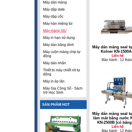
Máy dán màng
Máy dập date
Máy dập cốc
Máy hàn miệng túi
Máy màng SIU
Máy in hạn sử dụng
Máy dán băng dính
Máy dán màng seal t
Kolner KN-1500A-
Máy cuộn màng chip tự
Liên hệ
động
Bảo hành : 12 thá
Máy dán nhãn
Thiết bị máy chiết rót tự
động
Máy in ép lăn
Máy Gia Công Sổ - Sách
Vở Học Sinh
SẢN PHẨM HOT
Máy dán màng seal t
làm mát bằng nước 
KN-2500B (có băng 
Liên hệ
Bảo hành : 12 thá