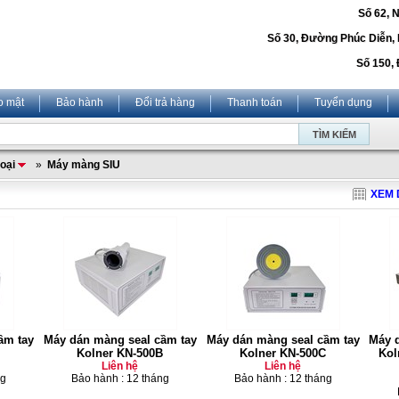
Số 62, 
Số 30, Đường Phúc Diễn,
Số 150, 
o mật
Bảo hành
Đổi trả hàng
Thanh toán
Tuyển dụng
oại
»
Máy màng SIU
XEM 
ầm tay
Máy dán màng seal cầm tay
Máy dán màng seal cầm tay
Máy 
Kolner KN-500B
Kolner KN-500C
Kol
Liên hệ
Liên hệ
ng
Bảo hành : 12 tháng
Bảo hành : 12 tháng