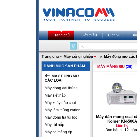
Trang chủ
Giới thiệu
Dịch vụ
Bả
Trang chủ
»
Máy công nghiệp
»
Máy đóng mở các l
DANH MỤC SẢN PHẨM
MÁY MÀNG SIU
(26)
MÁY ĐÓNG MỞ
CÁC LOẠI
Máy đóng đai thùng
Máy siết nắp
Máy xoáy nắp chai
Máy làm thùng carton
Máy dán màng seal c
Máy đóng trà túi lọc
Kolner KN-500A
Máy rút nắp
Liên hệ
Bảo hành : 12 thá
Máy co màng ép