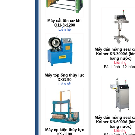
Máy cắt tôn cơ khí
Q11-3x1200
Liên hệ
Máy dán màng seal c
Kolner KN-3000A (là
bằng nước)
Liên hệ
Bảo hành : 12 thá
Máy tóp ống thủy lực
DXG-90
Liên hệ
Máy dán màng seal c
Kolner KN-6000A (là
bằng nước)
Máy ép kiện thủy lực
Liên hệ
KS-1100