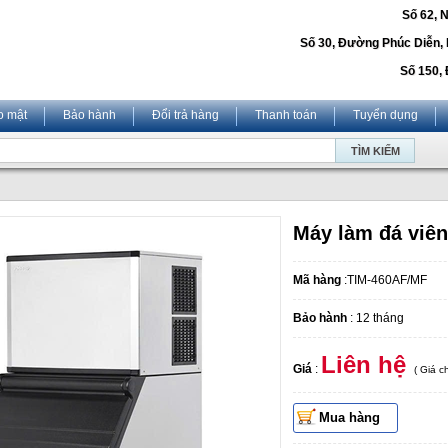
Số 62, 
Số 30, Đường Phúc Diễn,
Số 150, 
o mật
Bảo hành
Đổi trả hàng
Thanh toán
Tuyển dụng
Máy làm đá viên
Mã hàng
:TIM-460AF/MF
Bảo hành
: 12 tháng
Liên hệ
Giá
:
( Giá 
Mua hàng