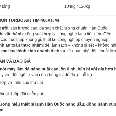
/ tổng
104kg / 120kg
H
Ọ
N TURBO AIR TIM-460AF/MF
t tr
ộ
i
: sản lượng cao, đá sạch chất lượng chuẩn Hàn Quốc.
hí v
ậ
n hành
: công suất hợp lý, công nghệ lạnh tiết kiệm điện.
: cấu trúc thép không gỉ, thiết kế công nghiệp chuyên nghiệp.
nh an toàn th
ự
c ph
ẩ
m
: dễ làm sạch – không gỉ sét – không nh
o m
ọ
i lo
ạ
i hình kinh doanh d
ị
ch v
ụ
: từ quán nhỏ đến chuỗi lớn
Ấ
N VÀ BÁO GIÁ
 m
ộ
t máy làm
đ
á n
ă
ng su
ấ
t cao,
ổ
n
đị
nh, b
ề
n b
ỉ
v
ớ
i giá h
ợ
p 
y với đội ngũ tư vấn của chúng tôi để được hỗ trợ:
hợp với nhu cầu thực tế
huật & lắp đặt miễn phí
ươ
ng hi
ệ
u thi
ế
t b
ị
l
ạ
nh Hàn Qu
ố
c hàng
đầ
u,
đồ
ng hành cùn
m.