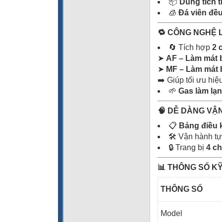
📦
Dung tích 
🧊
Đá viên đều
🔁 CÔNG NGHỆ 
🔄 Tích hợp
2 
➤
AF – Làm mát 
➤
MF – Làm mát
➡️ Giúp tối ưu hiệ
🌱
Gas làm lạ
🧠 DỄ DÀNG VẬ
📋
Bảng điều k
🛠️ Vận hành tự
🔒 Trang bị
4 c
📊 THÔNG SỐ K
THÔNG SỐ
Model