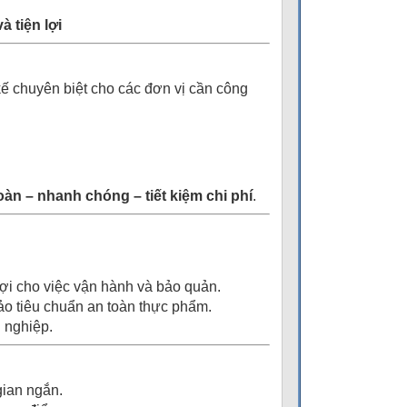
à ti
ệ
n l
ợ
i
 kế chuyên biệt cho các đơn vị cần công
oàn – nhanh chóng – tiết kiệm chi phí
.
lợi cho việc vận hành và bảo quản.
ảo tiêu chuẩn an toàn thực phẩm.
 nghiệp.
gian ngắn.