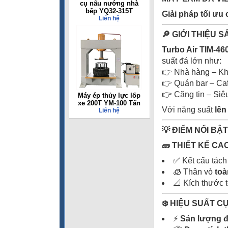
cụ nấu nướng nhà
bếp YQ32-315T
Gi
ả
i pháp t
ố
i
ư
u 
Liên hệ
🔎 GIỚI THIỆU 
Turbo Air TIM-4
suất đá lớn như:
👉 Nhà hàng – K
👉 Quán bar – Ca
👉 Căng tin – Siêu
Máy ép thủy lực lốp
xe 200T YM-100 Tấn
Với năng suất
lên
Liên hệ
💡 ĐIỂM NỔI BẬ
🧱 THIẾT KẾ CA
✅ Kết cấu tách
🧊 Thân vỏ
toà
📐 Kích thước 
❄️ HIỆU SUẤT 
⚡
Sản lượng đ