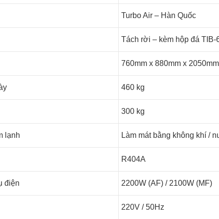
Turbo Air – Hàn Quốc
Tách rời – kèm hộp đá TIB-
760mm x 880mm x 2050mm
ày
460 kg
300 kg
 lạnh
Làm mát bằng không khí / 
R404A
ụ điện
2200W (AF) / 2100W (MF)
220V / 50Hz