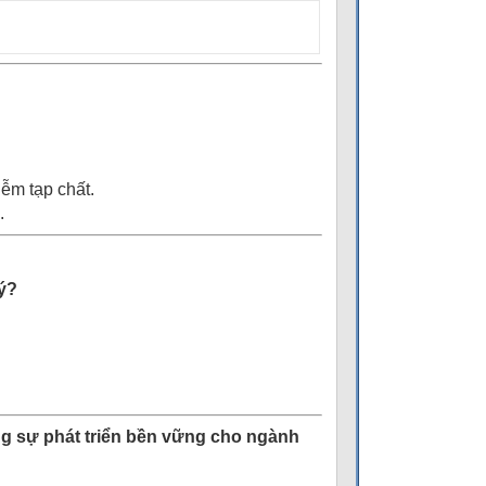
iễm tạp chất.
.
lý?
g s
ự
phát tri
ể
n b
ề
n v
ữ
ng cho ngành