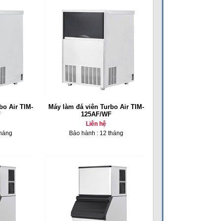
bo Air TIM-
Máy làm đá viên Turbo Air TIM-
F
125AF/WF
Liên hệ
tháng
Bảo hành : 12 tháng