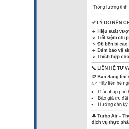
Trọng lượng tịnh 
✅ LÝ DO NÊN C
🔹
Hi
ệ
u su
ấ
t v
ượ
🔹
Ti
ế
t ki
ệ
m chi p
🔹
Độ
b
ề
n b
ỉ
cao
🔹
Đả
m b
ả
o v
ệ
si
🔹
Thích h
ợ
p ch
📞 LIÊN H
Ệ
T
Ư
V
💬
B
ạ
n
đ
ang tìm
👉 Hãy liên hệ nga
Giải pháp phù 
Báo giá ưu đãi
Hướng dẫn kỹ t
🔔
Turbo Air – Th
d
ị
ch v
ụ
th
ự
c ph
ẩ