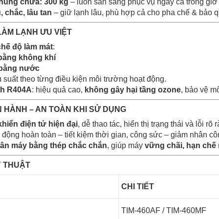
thùng chứa: 300 kg
– luôn sẵn sàng phục vụ ngay cả trong giờ
, chắc, lâu tan
– giữ lạnh lâu, phù hợp cả cho pha chế & bảo 
LÀM LẠNH ƯU VIỆT
chế độ làm mát
:
bằng không khí
 bằng nước
u suất theo từng điều kiện môi trường hoạt động.
nh R404A
: hiệu quả cao,
không gây hại tầng ozone
, bảo vệ m
N HÀNH – AN TOÀN KHI SỬ DỤNG
hiển điện tử hiện đại
, dễ thao tác, hiển thị trạng thái và lỗi rõ 
 động hoàn toàn – tiết kiệm thời gian, công sức – giảm nhân cô
hân máy bằng thép chắc chắn
, giúp máy
vững chãi, hạn chế 
Ỹ THUẬT
CHI TIẾT
TIM-460AF / TIM-460MF