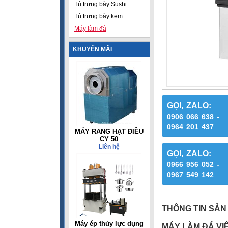
Tủ trưng bày Sushi
Tủ trưng bày kem
Máy làm đá
KHUYẾN MÃI
GỌI, ZALO:
0906 066 638 -
0964 201 437
MÁY RANG HẠT ĐIỀU
CY 50
Liên hệ
GỌI, ZALO:
0966 956 052 -
0967 549 142
THÔNG TIN SẢN
Máy ép thủy lực dụng
MÁY LÀM ĐÁ VI