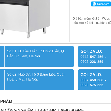
Giá bán niêm yết trên Websit
hóa đơn đỏ khi mua hàng để
Số 31, Đ. Cầu Diễn, P. Phúc Diễn, Q.
GỌI, ZALO:
Bắc Từ Liêm, Hà Nội
0942 547 456 -
0902 226 359
Số 62, Ngõ 37, Tổ 3 Bằng Liệt, Quận
GỌI, ZALO:
Hoàng Mai, Hà Nội.
0967 458 568 -
0926 575 555
 PHẨM
ÊN CÔNG NGHIỆP TURBO AIR TIM-460AF/MF