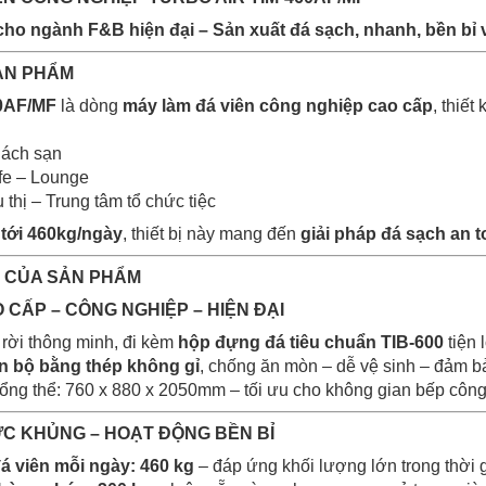
cho ngành F&B hi
ệ
n
đạ
i – S
ả
n xu
ấ
t
đ
á s
ạ
ch, nhanh, b
ề
n b
ỉ
v
SẢN PHẨM
60AF/MF
là dòng
máy làm đá viên công nghiệp cao cấp
, thiết
hách sạn
fe – Lounge
 thị – Trung tâm tổ chức tiệc
 tới 460kg/ngày
, thiết bị này mang đến
giải pháp đá sạch an t
T CỦA SẢN PHẨM
O CẤP – CÔNG NGHIỆP – HIỆN ĐẠI
 rời thông minh, đi kèm
hộp đựng đá tiêu chuẩn TIB-600
tiện 
n bộ bằng thép không gỉ
, chống ăn mòn – dễ vệ sinh – đảm b
tổng thể:
760 x 880 x 2050mm
– tối ưu cho không gian bếp công
CỰC KHỦNG – HOẠT ĐỘNG BỀN BỈ
á viên mỗi ngày: 460 kg
– đáp ứng khối lượng lớn trong thời 