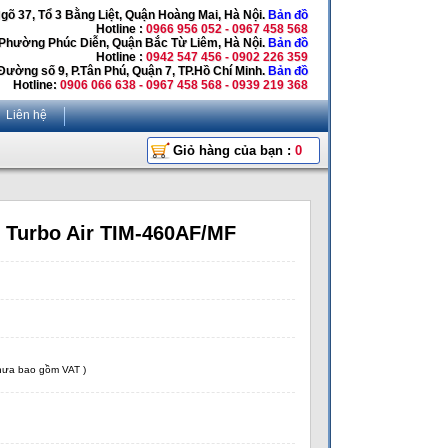
Ngõ 37, Tổ 3 Bằng Liệt, Quận Hoàng Mai, Hà Nội.
Bản đồ
Hotline :
0966 956 052 - 0967 458 568
 Phường Phúc Diễn, Quận Bắc Từ Liêm, Hà Nội.
Bản đồ
Hotline :
0942 547 456 - 0902 226 359
Đường số 9, P.Tân Phú, Quận 7, TP.Hồ Chí Minh.
Bản đồ
Hotline:
0906 066 638 - 0967 458 568 - 0939 219 368
Liên hệ
Giỏ hàng của bạn :
0
 Turbo Air TIM-460AF/MF
chưa bao gồm VAT )