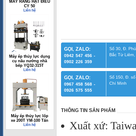
MÁY RANG HẠT ĐIỀU
CY 50
Liên hệ
Số 30, Đ. Phú
GỌI, ZALO:
Bắc Từ Liêm,
0942 547 456 -
Máy ép thủy lực dụng
cụ nấu nướng nhà
0902 226 359
bếp YQ32-315T
Liên hệ
Số 150, Đ. số
GỌI, ZALO:
Chí Minh
0967 458 568 -
0926 575 555
THÔNG TIN SẢN PHẨM
Máy ép thủy lực lốp
xe 200T YM-100 Tấn
Xuất xứ:
Taiw
Liên hệ