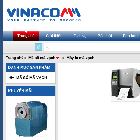
Trang chủ
Giới thiệu
Dịch vụ
Bảo mật
Bảo hành
Trang chủ
»
Mã số mã vạch
»
Máy in mã vạch
DANH MỤC SẢN PHẨM
MÃ SỐ MÃ VẠCH
KHUYẾN MÃI