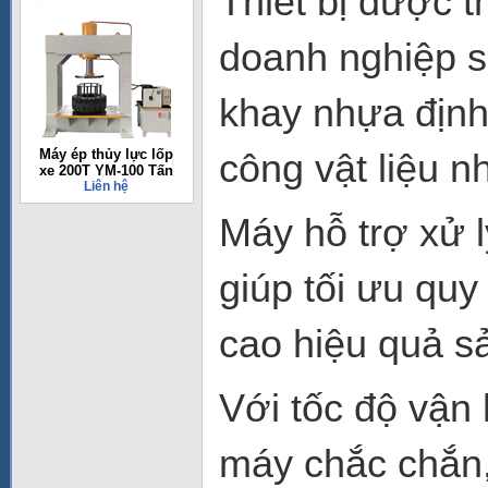
Thiết bị được t
doanh nghiệp s
khay nhựa định
Máy ép thủy lực lốp
công vật liệu 
xe 200T YM-100 Tấn
Liên hệ
Máy hỗ trợ xử 
giúp tối ưu quy
cao hiệu quả sả
Với tốc độ vận
máy chắc chắn,