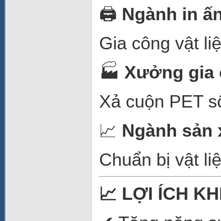
🖨️
Ngành in ấn
Gia công vật li
🏭
Xưởng gia 
Xả cuộn PET số
📈
Ngành sản x
Chuẩn bị vật li
📈
LỢI ÍCH KH