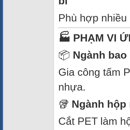
bì
Phù hợp nhiều l
🏭
PHẠM VI 
📦
Ngành bao 
Gia công tấm P
nhựa.
🥡
Ngành hộp
Cắt PET làm hộ