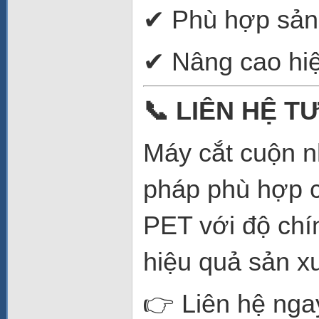
✔ Phù hợp sản 
✔ Nâng cao hi
📞
LIÊN HỆ TƯ
Máy cắt cuộn n
pháp phù hợp c
PET với độ chí
hiệu quả sản x
👉 Liên hệ nga