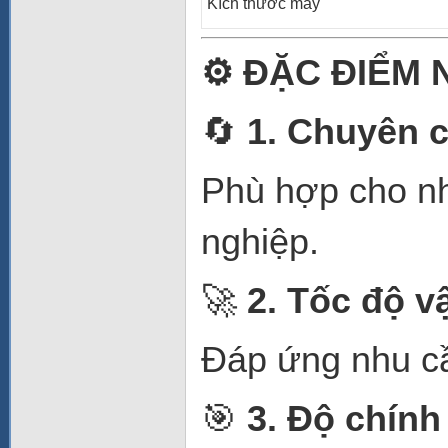
Kích thước máy
⚙️
ĐẶC ĐIỂM N
🔄
1. Chuyên c
Phù hợp cho nh
nghiệp.
🚀
2. Tốc độ v
Đáp ứng nhu cầu
🎯
3. Độ chính