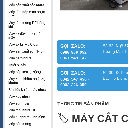
Máy sản xuất cốc nhựa
Máy làm hộp cơm nhựa
EPS
Máy làm màng PE bóng
khí
Máy sx dây nhựa giả
mây
Máy sx túi My Clear
Số 62, Ngõ 37
GỌI, ZALO:
Hoàng Mai, H
Máy sản xuất sợi Nylon
0966 956 052 -
0967 549 142
Máy băm nhựa
Thiết bị sấy
Máy cấp liệu tự động
Số 30, Đ. Phú
GỌI, ZALO:
Bắc Từ Liêm,
Máy điều khiển nhiệt độ
0942 547 456 -
khuôn
0902 226 359
Bộ điều khiển máy nhựa
Máy xay nhựa
Máy ép nhựa
THÔNG TIN SẢN PHẨM
Máy thổi nhựa HD
🏷️
MÁY CẮT C
Máy hút nhựa định hình
Máy cán màng