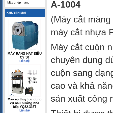
A-1004
Máy ghép màng
KHUYẾN MÃI
(Máy cắt màng
máy cắt nhựa P
Máy cắt cuộn n
MÁY RANG HẠT ĐIỀU
chuyên dụng dù
CY 50
Liên hệ
cuộn sang dạng 
cao và khả năn
sản xuất công 
Máy ép thủy lực dụng
cụ nấu nướng nhà
bếp YQ32-315T
Liên hệ