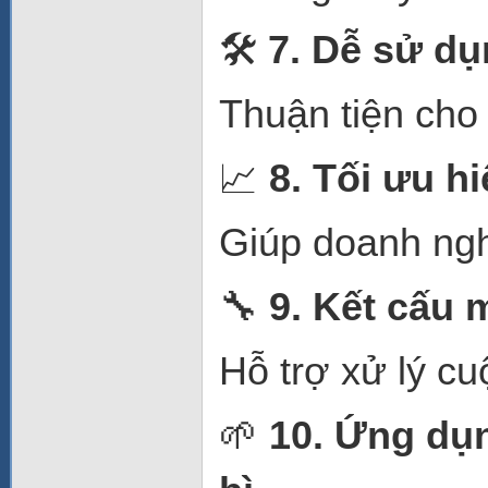
🛠️
7. Dễ sử dụ
Thuận tiện cho
📈
8. Tối ưu h
Giúp doanh ngh
🔧
9. Kết cấu
Hỗ trợ xử lý cu
🌱
10. Ứng dụ