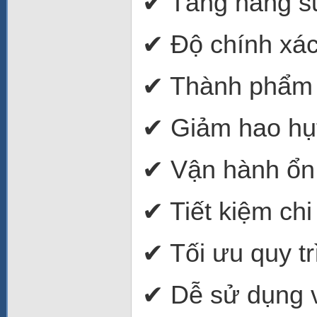
✔ Tăng năng s
✔ Độ chính xác
✔ Thành phẩm 
✔ Giảm hao hụt
✔ Vận hành ổn 
✔ Tiết kiệm ch
✔ Tối ưu quy tr
✔ Dễ sử dụng v