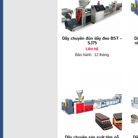
Dây chuyền đùn dây đeo BST –
D
SJ75
n
Liên hệ
Bảo hành : 12 tháng
Dây chuyền sản xuất tấm gỗ
Dâ