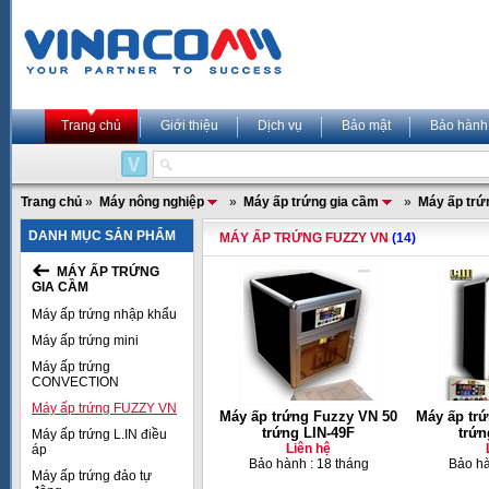
Trang chủ
Giới thiệu
Dịch vụ
Bảo mật
Bảo hành
Trang chủ
»
Máy nông nghiệp
»
Máy ấp trứng gia cầm
»
Máy ấp tr
DANH MỤC SẢN PHẨM
MÁY ẤP TRỨNG FUZZY VN
(14)
MÁY ẤP TRỨNG
GIA CẦM
Máy ấp trứng nhập khẩu
Máy ấp trứng mini
Máy ấp trứng
CONVECTION
Máy ấp trứng FUZZY VN
Máy ấp trứng Fuzzy VN 50
Máy ấp tr
trứng LIN-49F
trứn
Máy ấp trứng L.IN điều
Liên hệ
áp
Bảo hành : 18 tháng
Bảo hà
Máy ấp trứng đảo tự