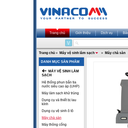
Trang chủ
Giới thiệu
Dịch vụ
Bả
Trang chủ
»
Máy vệ sinh làm sạch
»
Máy chà sàn
DANH MỤC SẢN PHẨM
MÁY VỆ SINH LÀM
SẠCH
Hệ thống phun bắn tia
nước siêu cao áp (UHP)
Máy làm sạch khử trùng
Dụng cụ và thiết bị lau
kính
Dụng cụ vệ sinh ô tô
Máy chà sàn
Máy thông cống