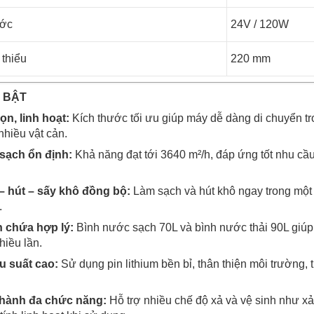
ước
24V / 120W
 thiểu
220 mm
 BẬT
ọn, linh hoạt:
Kích thước tối ưu giúp máy dễ dàng di chuyển t
hiều vật cản.
 sạch ổn định:
Khả năng đạt tới 3640 m²/h, đáp ứng tốt nhu cầ
– hút – sấy khô đồng bộ:
Làm sạch và hút khô ngay trong một
.
h chứa hợp lý:
Bình nước sạch 70L và bình nước thải 90L giúp v
iều lần.
ệu suất cao:
Sử dụng pin lithium bền bỉ, thân thiện môi trường, 
 hành đa chức năng:
Hỗ trợ nhiều chế độ xả và vệ sinh như xả