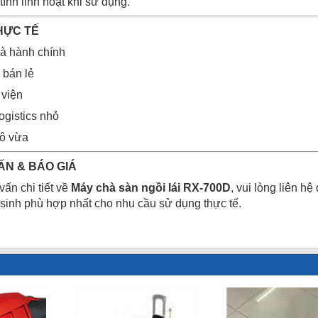
tính linh hoạt khi sử dụng.
HỰC TẾ
hà hành chính
 bán lẻ
 viện
ogistics nhỏ
ô vừa
ẤN & BÁO GIÁ
ấn chi tiết về
Máy chà sàn ngồi lái RX-700D
, vui lòng liên hệ
 sinh phù hợp nhất cho nhu cầu sử dụng thực tế.