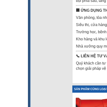
bụi phía sau, tăng 
🏢
ỨNG DỤNG T
Văn phòng, tòa n
Siêu thị, cửa hàng
Trường học, bệnh
Kho hàng và khu l
Nhà xưởng quy m
📞
LIÊN HỆ TƯ V
Quý khách cần tư v
chọn giải pháp vệ
SẢN PHẨM CÙNG LOẠI