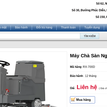
Số 62, 
Số 30, Đường Phúc Diễn,
Số 150, 
o mật
Bảo hành
Đổi trả hàng
Thanh toán
Tuyển dụng
Máy Chà Sàn Ng
Mã hàng
:RX-700D
Bảo hành
: 12 tháng
Liên hệ
Giá
:
( Giá 
Mua hàng