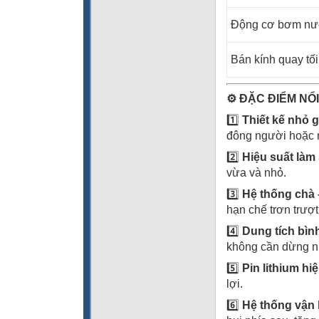
Động cơ bơm n
Bán kính quay tối
⚙️
ĐẶC ĐIỂM NỔI
1️⃣
Thiết kế nhỏ g
đông người hoặc n
2️⃣
Hiệu suất làm
vừa và nhỏ.
3️⃣
Hệ thống chà 
hạn chế trơn trượt
4️⃣
Dung tích bìn
không cần dừng nh
5️⃣
Pin lithium hi
lợi.
6️⃣
Hệ thống vận