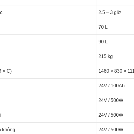
ệc
2.5 – 3 giờ
70 L
90 L
215 kg
R × C)
1460 × 830 × 1
24V / 100Ah
24V / 500W
i
24V / 500W
n không
24V / 500W