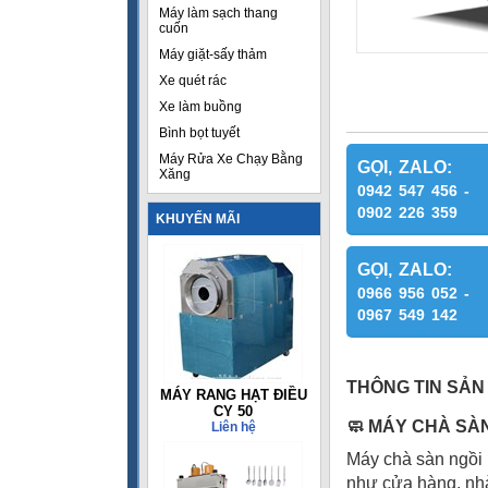
Máy làm sạch thang
cuốn
Máy giặt-sấy thảm
Xe quét rác
Xe làm buồng
Bình bọt tuyết
Máy Rửa Xe Chạy Bằng
GỌI, ZALO:
Xăng
0942 547 456 -
0902 226 359
KHUYẾN MÃI
GỌI, ZALO:
0966 956 052 -
0967 549 142
THÔNG TIN SẢN
MÁY RANG HẠT ĐIỀU
CY 50
🧼
MÁY CHÀ SÀN 
Liên hệ
Máy chà sàn ngồi 
như cửa hàng, nhà