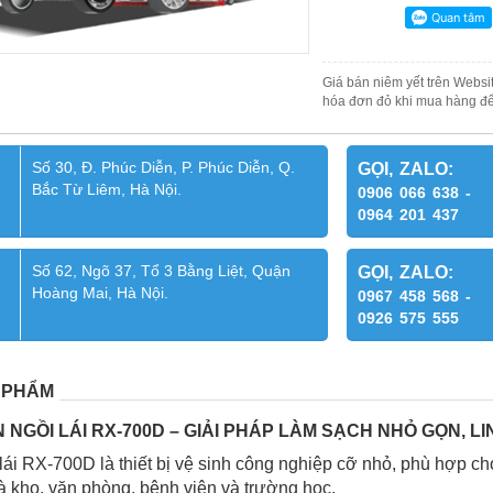
Giá bán niêm yết trên Websit
hóa đơn đỏ khi mua hàng để
Số 30, Đ. Phúc Diễn, P. Phúc Diễn, Q.
GỌI, ZALO:
Bắc Từ Liêm, Hà Nội.
0906 066 638 -
0964 201 437
Số 62, Ngõ 37, Tổ 3 Bằng Liệt, Quận
GỌI, ZALO:
Hoàng Mai, Hà Nội.
0967 458 568 -
0926 575 555
 PHẨM
NGỒI LÁI RX-700D – GIẢI PHÁP LÀM SẠCH NHỎ GỌN, L
lái RX-700D là thiết bị vệ sinh công nghiệp cỡ nhỏ, phù hợp ch
 kho, văn phòng, bệnh viện và trường học.