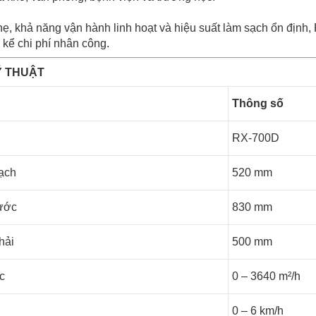
hẹ, khả năng vận hành linh hoạt và hiệu suất làm sạch ổn định,
 kể chi phí nhân công.
Ỹ THUẬT
Thông số
RX-700D
ạch
520 mm
nước
830 mm
hải
500 mm
c
0 – 3640 m²/h
0 – 6 km/h