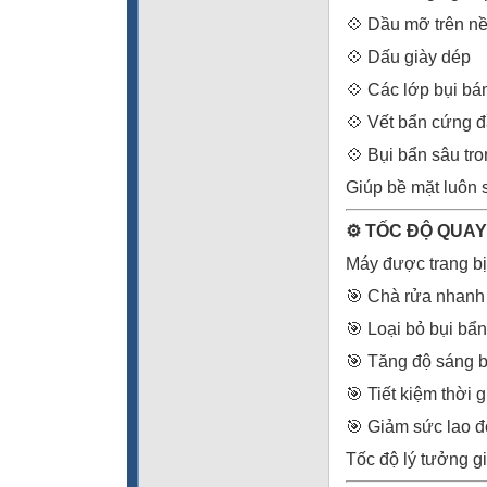
💠 Dầu mỡ trên n
💠 Dấu giày dép
💠 Các lớp bụi bá
💠 Vết bẩn cứng đ
💠 Bụi bẩn sâu tr
Giúp bề mặt luôn 
⚙️ TỐC ĐỘ QUA
Máy được trang bị
🎯 Chà rửa nhanh
🎯 Loại bỏ bụi bẩ
🎯 Tăng độ sáng 
🎯 Tiết kiệm thời 
🎯 Giảm sức lao 
Tốc độ lý tưởng g