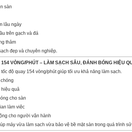
ền sàn
m lâu ngày
ầu trên gạch và đá
ong thảm
sạch đẹp và chuyên nghiệp.
Y 154 VÒNG/PHÚT – LÀM SẠCH SÂU, ĐÁNH BÓNG HIỆU Q
 tốc độ quay 154 vòng/phút giúp tối ưu khả năng làm sạch.
 chóng
n hiệu quả
bóng cho sàn
gian làm việc
động cho người vận hành
iúp máy vừa làm sạch vừa bảo vệ bề mặt sàn trong quá trình sử