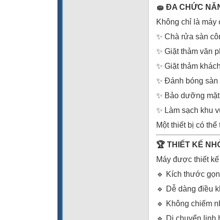
🧽 ĐA CHỨC NĂ
Không chỉ là máy 
✨ Chà rửa sàn cô
✨ Giặt thảm văn 
✨ Giặt thảm khác
✨ Đánh bóng sàn
✨ Bảo dưỡng mặt
✨ Làm sạch khu v
Một thiết bị có th
🏆 THIẾT KẾ N
Máy được thiết kế 
🔹 Kích thước gọ
🔹 Dễ dàng điều k
🔹 Không chiếm nhi
🔹 Di chuyển linh 