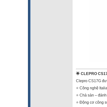
🌟 CLEPRO CS17
Clepro CS17G được
⭐ Công nghệ Italia
⭐ Chà sàn – đánh 
⭐ Động cơ công 