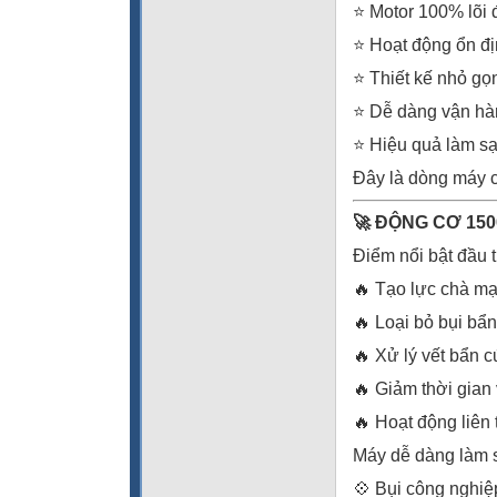
⭐ Motor 100% lõi 
⭐ Hoạt động ổn đị
⭐ Thiết kế nhỏ gọn
⭐ Dễ dàng vận hà
⭐ Hiệu quả làm sạ
Đây là dòng máy c
🚀 ĐỘNG CƠ 15
Điểm nổi bật đầu 
🔥 Tạo lực chà m
🔥 Loại bỏ bụi bẩ
🔥 Xử lý vết bẩn 
🔥 Giảm thời gian 
🔥 Hoạt động liên 
Máy dễ dàng làm 
💠 Bụi công nghiệ