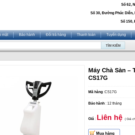
Số 62, 
Số 30, Đường Phúc Diễn,
Số 150, 
o mật
Bảo hành
Đổi trả hàng
Thanh toán
Tuyển dụng
Máy Chà Sàn – 
CS17G
Mã hàng
:CS17G
Bảo hành
: 12 tháng
Liên hệ
Giá
:
( Giá 
Mua hàng