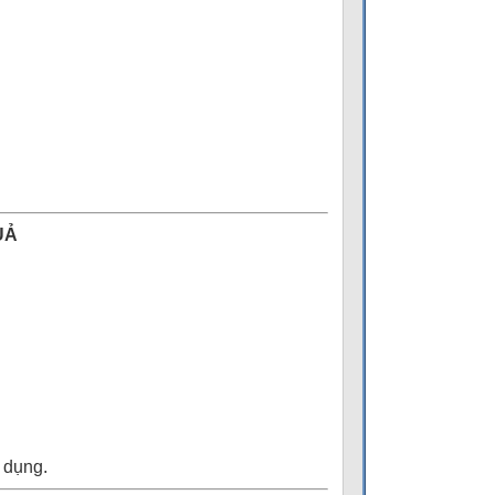
UẢ
 dụng.