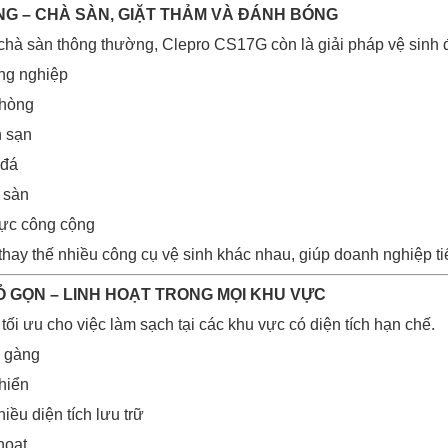
NG – CHÀ SÀN, GIẶT THẢM VÀ ĐÁNH BÓNG
chà sàn thông thường, Clepro CS17G còn là giải pháp vệ sinh 
ng nghiệp
phòng
h sạn
 đá
 sàn
ực công cộng
ể thay thế nhiều công cụ vệ sinh khác nhau, giúp doanh nghiệp ti
HỎ GỌN – LINH HOẠT TRONG MỌI KHU VỰC
tối ưu cho việc làm sạch tại các khu vực có diện tích hạn chế.
n gàng
hiển
ều diện tích lưu trữ
hoạt