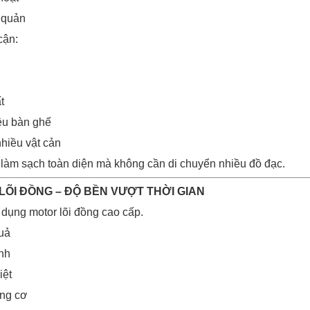
 quản
cận:
t
ều bàn ghế
hiều vật cản
 làm sạch toàn diện mà không cần di chuyển nhiều đồ đạc.
 LÕI ĐỒNG – ĐỘ BỀN VƯỢT THỜI GIAN
dụng motor lõi đồng cao cấp.
uả
nh
iệt
ộng cơ