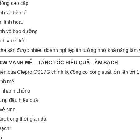
đồng cao cấp
nh và bền bỉ
, linh hoạt
nh và bảo dưỡng
ch vượt trội
hà sàn được nhiều doanh nghiệp tin tưởng nhờ khả năng làm v
00W MẠNH MẼ – TĂNG TỐC HIỆU QUẢ LÀM SẠCH
tiên của Clepro CS17G chính là động cơ công suất lớn lên tới 
ạnh mẽ
n nhanh chóng
cứng đầu hiệu quả
vệ sinh
tục trong thời gian dài
sạch:
p