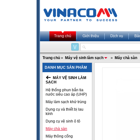
Trang chủ
Giới thiệu
Dịch vụ
Bả
Trang chủ
»
Máy vệ sinh làm sạch
»
Máy chà sàn
DANH MỤC SẢN PHẨM
MÁY VỆ SINH LÀM
SẠCH
Hệ thống phun bắn tia
nước siêu cao áp (UHP)
Máy làm sạch khử trùng
Dụng cụ và thiết bị lau
kính
Dụng cụ vệ sinh ô tô
Máy chà sàn
Máy thông cống