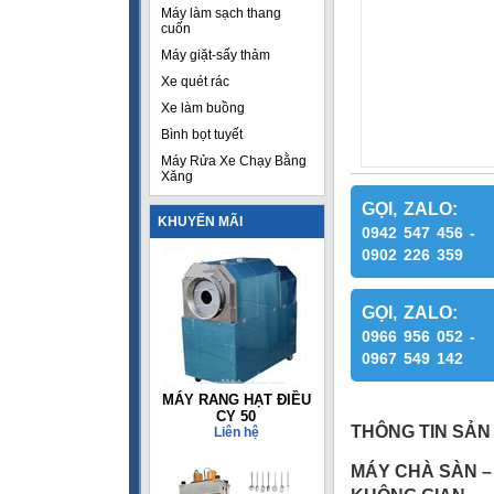
Máy làm sạch thang
cuốn
Máy giặt-sấy thảm
Xe quét rác
Xe làm buồng
Bình bọt tuyết
Máy Rửa Xe Chạy Bằng
Xăng
GỌI, ZALO:
KHUYẾN MÃI
0942 547 456 -
0902 226 359
GỌI, ZALO:
0966 956 052 -
0967 549 142
MÁY RANG HẠT ĐIỀU
CY 50
THÔNG TIN SẢN
Liên hệ
MÁY CHÀ SÀN –