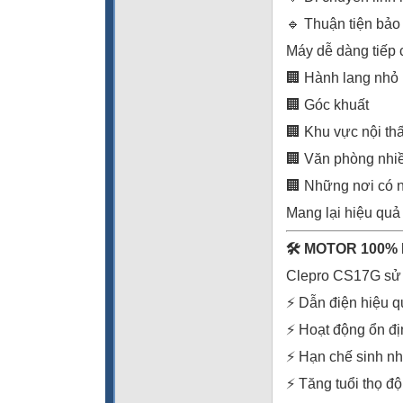
🔹 Thuận tiện bảo
Máy dễ dàng tiếp 
🏢 Hành lang nhỏ
🏢 Góc khuất
🏢 Khu vực nội thấ
🏢 Văn phòng nhi
🏢 Những nơi có n
Mang lại hiệu quả
🛠️ MOTOR 100%
Clepro CS17G sử 
⚡ Dẫn điện hiệu q
⚡ Hoạt động ổn đị
⚡ Hạn chế sinh nh
⚡ Tăng tuổi thọ đ