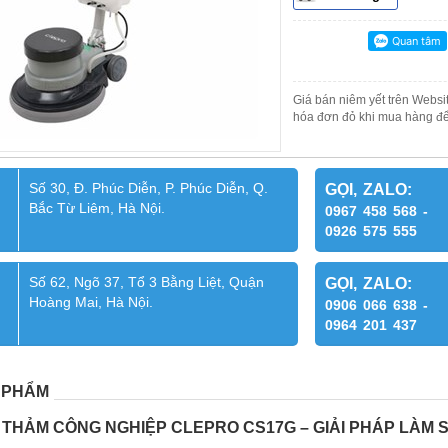
Giá bán niêm yết trên Websit
hóa đơn đỏ khi mua hàng để
Số 30, Đ. Phúc Diễn, P. Phúc Diễn, Q.
GỌI, ZALO:
Bắc Từ Liêm, Hà Nội.
0967 458 568 -
0926 575 555
Số 62, Ngõ 37, Tổ 3 Bằng Liệt, Quận
GỌI, ZALO:
Hoàng Mai, Hà Nội.
0906 066 638 -
0964 201 437
 PHẨM
 THẢM CÔNG NGHIỆP CLEPRO CS17G – GIẢI PHÁP LÀM 