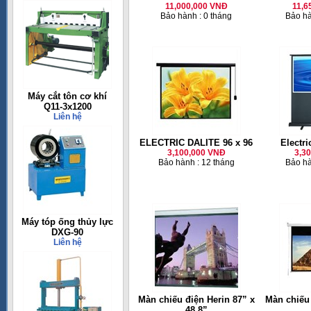
11,000,000 VNĐ
11,6
Bảo hành : 0 tháng
Bảo hà
Máy cắt tôn cơ khí
Q11-3x1200
Liên hệ
ELECTRIC DALITE 96 x 96
Electri
3,100,000 VNĐ
3,3
Bảo hành : 12 tháng
Bảo hà
Máy tóp ống thủy lực
DXG-90
Liên hệ
Màn chiếu điện Herin 87” x
Màn chiếu 
48.8”