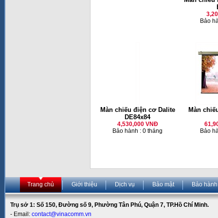
3,2
Bảo hà
Màn chiếu điện cơ Dalite
Màn chiế
DE84x84
4,530,000 VNĐ
61,9
Bảo hành : 0 tháng
Bảo hà
Trang chủ
Giới thiệu
Dịch vụ
Bảo mật
Bảo hành
Trụ sở 1: Số 150, Đường số 9, Phường Tân Phú, Quận 7, TP.Hồ Chí Minh.
- Email:
contact@vinacomm.vn