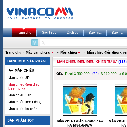
Trang chủ
Giới thiệu
Dịch vụ
Bảo mật
Bảo hành
Trang chủ
»
Máy văn phòng
»
Màn chiếu
»
Màn chiếu điện điều khiể
DANH MỤC SẢN PHẨM
MÀN CHIẾU ĐIỆN ĐIỀU KHIỂN TỪ XA
(115)
MÀN CHIẾU
Giá:
Dưới 3,560,000đ
(26)
3,560,000đ » 6,
Màn chiếu 3D
Màn chiếu điện điều
khiển từ xa
Màn chiếu Sàn
Màn chiếu treo tường
Màn chiếu ba chân
SẢN PHẨM HOT
Màn chiếu điện Grandview
Màn chiếu
FA-M84x84WM
FA