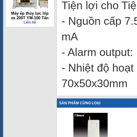
Tiện lợi cho Ti
Máy ép thủy lực lốp
- Nguồn cấp 7
xe 200T YM-100 Tấn
Liên hệ
mA
- Alarm output:
- Nhiệt độ hoạt
70x50x30mm
SẢN PHẨM CÙNG LOẠI