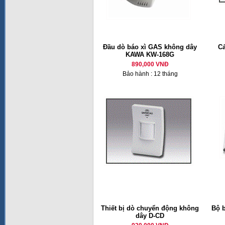
Đầu dò báo xì GAS không dây
Cả
KAWA KW-168G
890,000 VNĐ
Bảo hành : 12 tháng
Thiết bị dò chuyển động không
Bộ 
dây D-CD