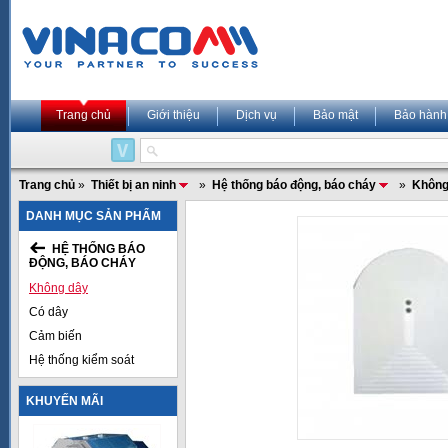
Trang chủ
Giới thiệu
Dịch vụ
Bảo mật
Bảo hành
Trang chủ
»
Thiết bị an ninh
»
Hệ thống báo động, báo cháy
»
Không
DANH MỤC SẢN PHẨM
HỆ THỐNG BÁO
ĐỘNG, BÁO CHÁY
Không dây
Có dây
Cảm biến
Hệ thống kiểm soát
KHUYẾN MÃI