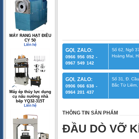
MÁY RANG HẠT ĐIỀU
CY 50
Liên hệ
Số 62, Ngõ 37
GỌI, ZALO:
Hoàng Mai, H
0966 956 052 -
0967 549 142
Số 31, Đ. Cầu
GỌI, ZALO:
Bắc Từ Liêm,
0906 066 638 -
Máy ép thủy lực dụng
0964 201 437
cụ nấu nướng nhà
bếp YQ32-315T
Liên hệ
THÔNG TIN SẢN PHẨM
ĐẦU DÒ VỠ K