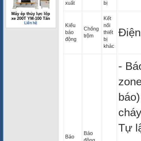
xuất
bị
Máy ép thủy lực lốp
Kết
xe 200T YM-100 Tấn
Liên hệ
Kiểu
nối
Chống
Điện
báo
thiết
trộm
động
bị
khác
- Bá
zone
báo)
cháy
Tự l
Báo
Báo
động