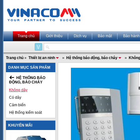
Trang chủ
Giới thiệu
Dịch vụ
Bảo mật
Bảo hành
Trang chủ
»
Thiết bị an ninh
»
Hệ thống báo động, báo cháy
»
Không
DANH MỤC SẢN PHẨM
HỆ THỐNG BÁO
ĐỘNG, BÁO CHÁY
Không dây
Có dây
Cảm biến
Hệ thống kiểm soát
KHUYẾN MÃI