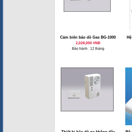
Cảm biến báo dò Gas BG-1000
Hệ
2,028,000 VNĐ
Bảo hành : 12 tháng
Thiết bị báo dò ga không dây
Bộ 