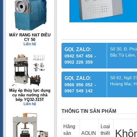
MÁY RANG HẠT ĐIỀU
CY 50
Liên hệ
Số 30, Đ. Phú
GỌI, ZALO:
Bắc Từ Liêm,
0942 547 456 -
0902 226 359
Số 62, Ngõ 37
GỌI, ZALO:
Hoàng Mai, H
0966 956 052 -
Máy ép thủy lực dụng
0967 549 142
cụ nấu nướng nhà
bếp YQ32-315T
Liên hệ
THÔNG TIN SẢN PHẨM
Hãng
Loại
Khô
sản
AOLIN
thiết