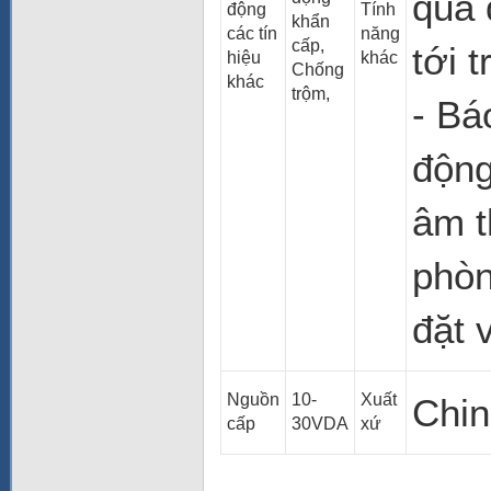
qua 
động
Tính
khẩn
các tín
năng
cấp,
tới 
hiệu
khác
Chống
khác
trộm,
- Bá
động
âm t
phòn
đặt 
Nguồn
10-
Xuất
Chin
cấp
30VDA
xứ