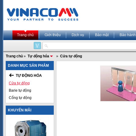
Trang chủ
Giới thiệu
Dịch vụ
Bảo mật
Bảo hành
Trang chủ
»
Tự động hóa
»
Cửa tự động
DANH MỤC SẢN PHẨM
TỰ ĐỘNG HÓA
Cửa tự động
Barie tự động
Cổng tự động
KHUYẾN MÃI