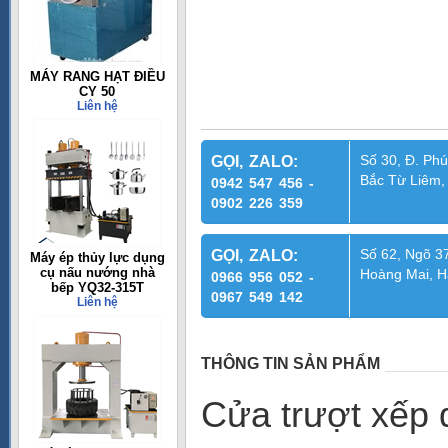
MÁY RANG HẠT ĐIỀU
CY 50
Liên hệ
Số 30, Đ. Phú
GỌI, ZALO:
Bắc Từ Liêm,
0942 547 456 -
0902 226 359
Số 62, Ngõ 37
GỌI, ZALO:
Máy ép thủy lực dụng
cụ nấu nướng nhà
Hoàng Mai, H
0966 956 052 -
bếp YQ32-315T
0967 549 142
Liên hệ
THÔNG TIN SẢN PHẨM
Cửa trượt xếp 