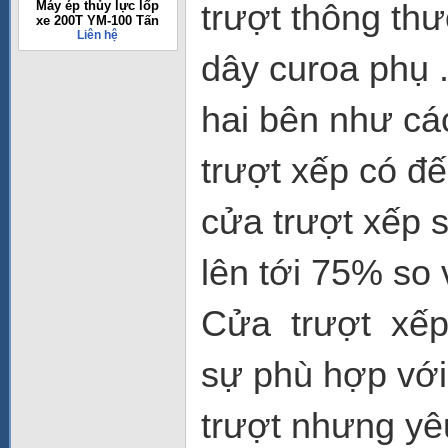
trượt thông thư
Máy ép thủy lực lốp
xe 200T YM-100 Tấn
Liên hệ
dây curoa phụ .
hai bên như cá
trượt xếp có đ
cửa trượt xếp 
lên tới 75% so
Cửa trượt xếp 
sự phù hợp với 
trượt nhưng yê