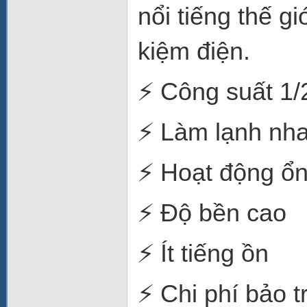
nổi tiếng thế g
kiệm điện.
⚡ Công suất 1/
⚡ Làm lạnh nh
⚡ Hoạt động ổn
⚡ Độ bền cao
⚡ Ít tiếng ồn
⚡ Chi phí bảo tr