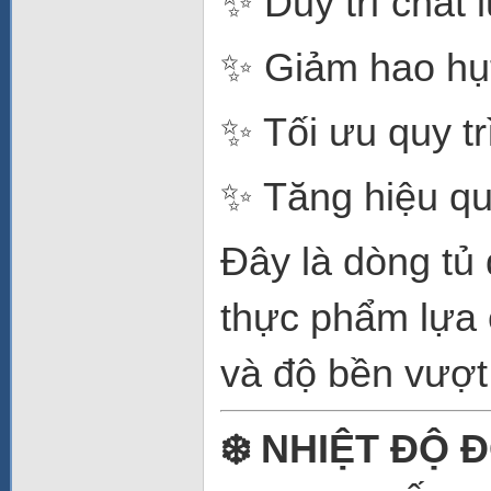
✨ Duy trì chất 
✨ Giảm hao hụ
✨ Tối ưu quy tr
✨ Tăng hiệu qu
Đây là dòng tủ
thực phẩm lựa 
và độ bền vượt 
❄️ NHIỆT ĐỘ 