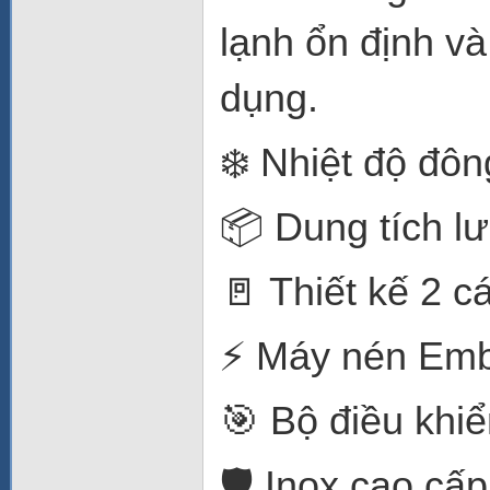
lạnh ổn định v
dụng.
❄️ Nhiệt độ đô
📦 Dung tích lưu
🚪 Thiết kế 2 c
⚡ Máy nén Emb
🎯 Bộ điều khiể
🛡️ Inox cao cấ