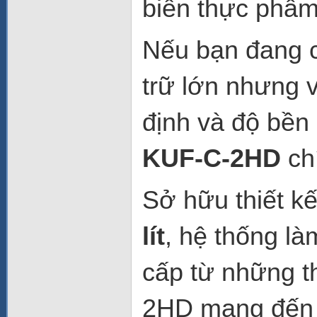
biến thực phẩm
Nếu bạn đang c
trữ lớn nhưng v
định và độ bền
KUF-C-2HD
chí
Sở hữu thiết kế
lít
, hệ thống l
cấp từ những t
2HD mang đến 