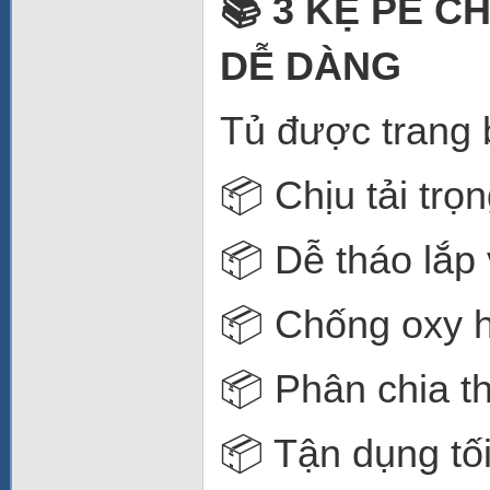
📚 3 KỆ PE C
DỄ DÀNG
Tủ được trang 
📦 Chịu tải trọ
📦 Dễ tháo lắp 
📦 Chống oxy 
📦 Phân chia 
📦 Tận dụng tối