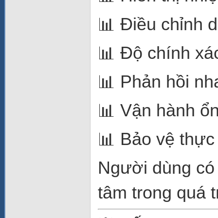
📊 Điều chỉnh 
📊 Độ chính xá
📊 Phản hồi nh
📊 Vận hành ổn
📊 Bảo vệ thực
Người dùng có 
tâm trong quá t