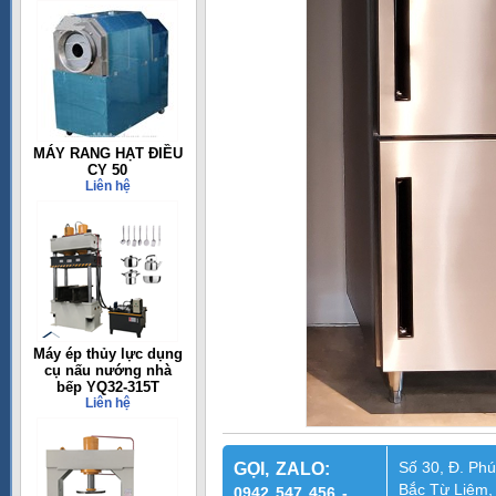
MÁY RANG HẠT ĐIỀU
CY 50
Liên hệ
Máy ép thủy lực dụng
cụ nấu nướng nhà
bếp YQ32-315T
Liên hệ
Số 30, Đ. Phú
GỌI, ZALO:
Bắc Từ Liêm,
0942 547 456 -