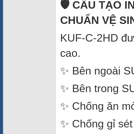
🛡️ CẤU TẠO 
CHUẨN VỆ SI
KUF-C-2HD được
cao.
✨ Bên ngoài S
✨ Bên trong S
✨ Chống ăn mò
✨ Chống gỉ sét