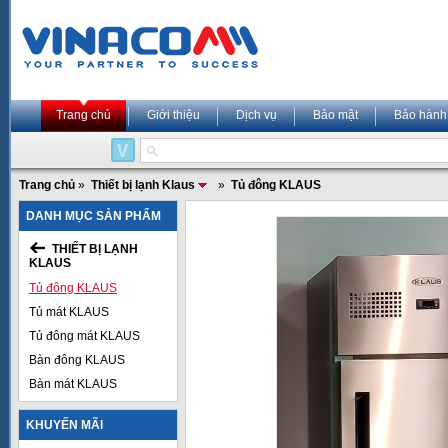
Trang chủ
Giới thiệu
Dịch vụ
Bảo mật
Bảo hành
Trang chủ
»
Thiết bị lạnh Klaus
»
Tủ đông KLAUS
DANH MỤC SẢN PHẨM
THIẾT BỊ LẠNH
KLAUS
Tủ đông KLAUS
Tủ mát KLAUS
Tủ đông mát KLAUS
Bàn đông KLAUS
Bàn mát KLAUS
KHUYẾN MÃI