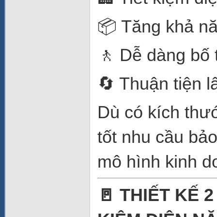
📦 Tăng khả nă
🚶 Dễ dàng bố t
🔄 Thuận tiện 
Dù có kích th
tốt nhu cầu bả
mô hình kinh d
🚪 THIẾT KẾ 