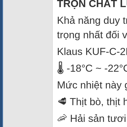
TRỌN CHẤT 
Khả năng duy tr
trọng nhất đối 
Klaus KUF-C-2H
🌡️ -18°C ~ -22°
Mức nhiệt này 
🥩 Thịt bò, thịt
🦐 Hải sản tươ