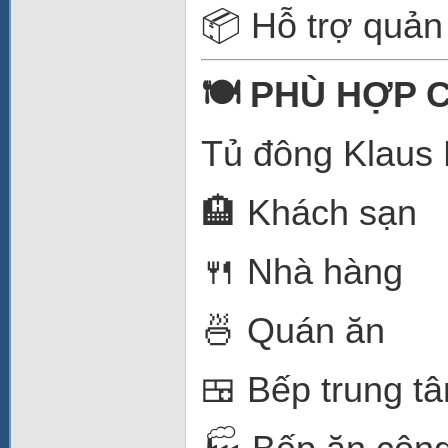
📦 Hỗ trợ quản 
🍽️ PHÙ HỢP
Tủ đông Klaus 
🏨 Khách sạn
🍴 Nhà hàng
🍜 Quán ăn
🍱 Bếp trung t