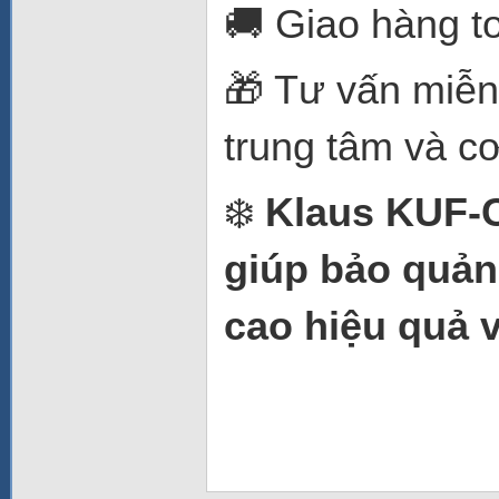
🚚 Giao hàng to
🎁 Tư vấn miễn
trung tâm và c
❄️
Klaus KUF-
giúp bảo quản
cao hiệu quả 