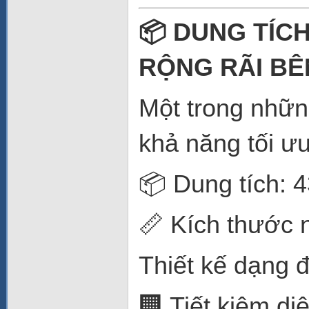
📦 DUNG TÍCH
RỘNG RÃI B
Một trong nhữ
khả năng tối ưu
📦 Dung tích: 43
📏 Kích thước 
Thiết kế dạng 
🏢 Tiết kiệm di