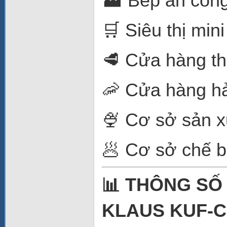
🏭 Bếp ăn côn
🛒 Siêu thị mini
🥩 Cửa hàng t
🦐 Cửa hàng hả
🍨 Cơ sở sản 
🥟 Cơ sở chế b
📊 THÔNG SỐ
KLAUS KUF-C