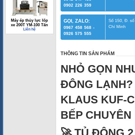
0902 226 359
Máy ép thủy lực lốp
Số 150, Đ. số
GỌI, ZALO:
xe 200T YM-100 Tấn
Chí Minh
0967 458 568 -
Liên hệ
0926 575 555
THÔNG TIN SẢN PHẨM
NHỎ GỌN NHƯ
ĐÔNG LẠNH?
KLAUS KUF-
BẾP CHUYÊN 
🚀 TỦ ĐÔNG 