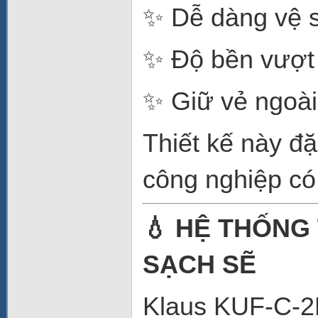
✨ Dễ dàng vệ 
✨ Độ bền vượt 
✨ Giữ vẻ ngoài
Thiết kế này đ
công nghiệp có
💧 HỆ THỐNG 
SẠCH SẼ
Klaus KUF-C-2