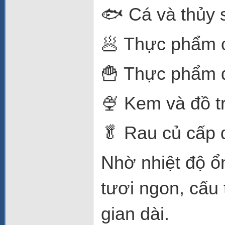
🐟 Cá và thủy 
🥟 Thực phẩm 
🍟 Thực phẩm đ
🍨 Kem và đồ t
🥬 Rau củ cấp
Nhờ nhiệt độ ổ
tươi ngon, cấu 
gian dài.