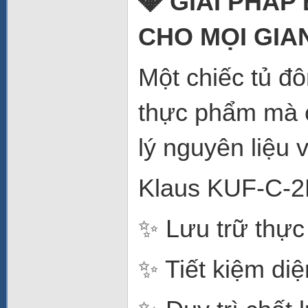
💎 GIẢI PHÁ
CHO MỌI GIA
Một chiếc tủ đ
thực phẩm mà 
lý nguyên liệu 
Klaus KUF-C-2H
✨ Lưu trữ thực
✨ Tiết kiệm diệ