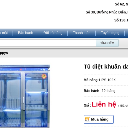
Số 62, 
Số 30, Đường Phúc Diễn,
Số 150, 
o mật
Bảo hành
Đổi trả hàng
Thanh toán
Tuyển dụng
appys
Tủ diệt khuẩn 
Mã hàng
:HPS-102K
Bảo hành
: 12 tháng
Liên hệ
Giá
:
( Giá 
Mua hàng