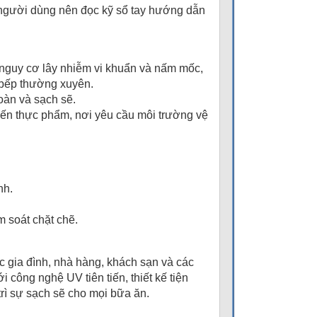
 người dùng nên đọc kỹ sổ tay hướng dẫn
 nguy cơ lây nhiễm vi khuẩn và nấm mốc,
ụ bếp thường xuyên.
oàn và sạch sẽ.
 biến thực phẩm, nơi yêu cầu môi trường vệ
nh.
 soát chặt chẽ.
 gia đình, nhà hàng, khách sạn và các
công nghệ UV tiên tiến, thiết kế tiện
trì sự sạch sẽ cho mọi bữa ăn.