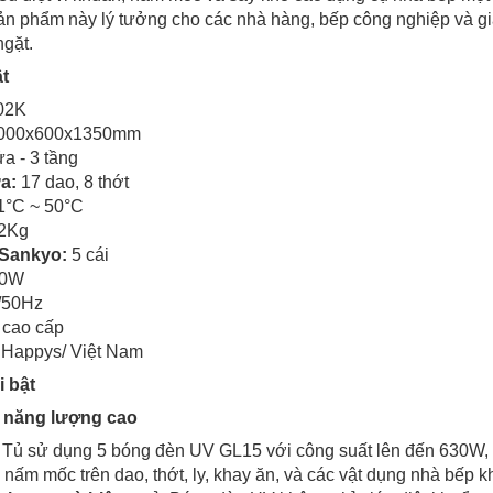
n phẩm này lý tưởng cho các nhà hàng, bếp công nghiệp và gia
gặt.
t
02K
000x600x1350mm
a - 3 tầng
a:
17 dao, 8 thớt
1°C ~ 50°C
2Kg
Sankyo:
5 cái
0W
/50Hz
 cao cấp
Happys/ Việt Nam
i bật
 năng lượng cao
: Tủ sử dụng 5 bóng đèn UV GL15 với công suất lên đến 630W, p
nấm mốc trên dao, thớt, ly, khay ăn, và các vật dụng nhà bếp k