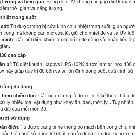
g lượng và hiệu quả
: Bóng đèn UV không chỉ giúp diệt khuẩn m
 kiệm thời gian và năng lượng.
nhiệt trong suốt
 sát
: Tủ được trang bị cửa kính chịu nhiệt trong suốt, giúp ng
n trong mà không cần mở cửa tủ, giữ cho nhiệt độ và tia UV luô
g minh
: Các nút điều khiển được bố trí dễ dàng và thuận tiện ở p
giản.
 430 cao cấp
ền bỉ
: Tủ diệt khuẩn Happys HPS-102K được làm từ inox 430 ca
nox này giúp duy trì độ bền và sự ổn định trong suốt quá trình sử
 trùng đa dạng
 theo chiều dọc
: Các ngăn trong tủ được thiết kế theo chiều d
 xử lý nhiều loại vật dụng như khay ăn, dao, thớt, ly... Tuy nhiên
ều dài của mỗi món đồ.
người sử dụng
oàn điện
: Tủ được trang bị hệ thống bo mạch bên trong chịu nhi
 bảo hiệu quả sử dụng tốt nhất, người dùng cần đọc kỹ hướng 