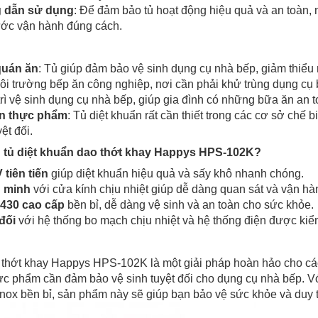
 dẫn sử dụng
: Để đảm bảo tủ hoạt động hiệu quả và an toàn,
ước vận hành đúng cách.
quán ăn
: Tủ giúp đảm bảo vệ sinh dụng cụ nhà bếp, giảm thiểu
 môi trường bếp ăn công nghiệp, nơi cần phải khử trùng dụng c
trì vệ sinh dụng cụ nhà bếp, giúp gia đình có những bữa ăn an t
ến thực phẩm
: Tủ diệt khuẩn rất cần thiết trong các cơ sở chế
ệt đối.
n tủ diệt khuẩn dao thớt khay Happys HPS-102K?
tiên tiến
giúp diệt khuẩn hiệu quả và sấy khô nhanh chóng.
g minh
với cửa kính chịu nhiệt giúp dễ dàng quan sát và vận hà
 430 cao cấp
bền bỉ, dễ dàng vệ sinh và an toàn cho sức khỏe.
đối
với hệ thống bo mạch chịu nhiệt và hệ thống điện được kiểm
 thớt khay Happys HPS-102K là một giải pháp hoàn hảo cho các
c phẩm cần đảm bảo vệ sinh tuyệt đối cho dụng cụ nhà bếp. Với 
 inox bền bỉ, sản phẩm này sẽ giúp bạn bảo vệ sức khỏe và duy 