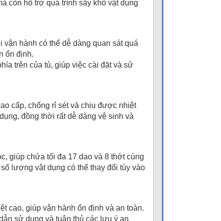
à còn hỗ trợ quá trình sấy khô vật dụng
ười vận hành có thể dễ dàng quan sát quá
n ổn định.
hía trên của tủ, giúp việc cài đặt và sử
o cấp, chống rỉ sét và chịu được nhiệt
 dụng, đồng thời rất dễ dàng vệ sinh và
ọc, giúp chứa tối đa 17 dao và 8 thớt cùng
, số lượng vật dụng có thể thay đổi tùy vào
ệt cao, giúp vận hành ổn định và an toàn.
dẫn sử dụng và tuân thủ các lưu ý an