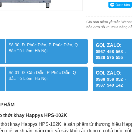
Giá bán niêm yết trên Websit
hóa đơn đỏ khi mua hàng để
Số 30, Đ. Phúc Diễn, P. Phúc Diễn, Q.
GỌI, ZALO:
Bắc Từ Liêm, Hà Nội.
0967 458 568 -
0926 575 555
Số 31, Đ. Cầu Diễn, P. Phúc Diễn, Q.
GỌI, ZALO:
Bắc Từ Liêm, Hà Nội
0966 956 052 -
0967 549 142
 PHẨM
ao thớt khay Happys HPS-102K
 thớt khay Happys HPS-102K là sản phẩm từ thương hiệu Happy
tiêu diệt vi khuẩn, nấm mốc và sấy khô các dụng cụ nhà bếp một