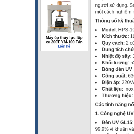
người sử dụng. Sả
một cách nghiêm n
Thông số kỹ thuậ
Model:
HPS-1
Kích thước:
1
Máy ép thủy lực lốp
xe 200T YM-100 Tấn
Quy cách:
2 cử
Liên hệ
Dung tích chứ
Nhiệt độ sấy:
Khối lượng:
5
Bóng đèn UV 
Công suất:
63
Điện áp:
220V
Chất liệu:
Inox
Thương hiệu:
Các tính năng nổ
1. Công nghệ UV
Đèn UV GL15
99.9% vi khuẩn và 