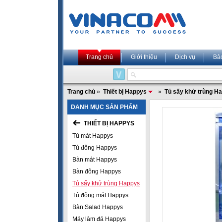
Trang chủ
Giới thiệu
Dịch vụ
Bả
Trang chủ
»
Thiết bị Happys
»
Tủ sấy khử trùng H
DANH MỤC SẢN PHẨM
THIẾT BỊ HAPPYS
Tủ mát Happys
Tủ đông Happys
Bàn mát Happys
Bàn đông Happys
Tủ sấy khử trùng Happys
Tủ đông mát Happys
Bàn Salad Happys
Máy làm đá Happys