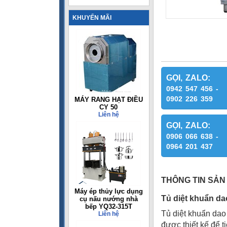
KHUYẾN MÃI
GỌI, ZALO:
0942 547 456 -
0902 226 359
MÁY RANG HẠT ĐIỀU
CY 50
Liên hệ
GỌI, ZALO:
0906 066 638 -
0964 201 437
THÔNG TIN SẢN
Máy ép thủy lực dụng
Tủ diệt khuẩn d
cụ nấu nướng nhà
bếp YQ32-315T
Tủ diệt khuẩn dao
Liên hệ
được thiết kế để 