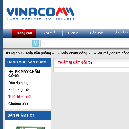
Trang chủ
Giới thiệu
Dịch vụ
Bảo mật
Bảo hành
Trang chủ
»
Máy văn phòng
»
Máy chấm công
»
PK máy chấm côn
DANH MỤC SẢN PHẨM
THIẾT BỊ KẾT NỐI
(0)
PK MÁY CHẤM
CÔNG
Đầu đọc phụ
Khóa điện tử
Thiết bị kết nối
Chuông báo
SẢN PHẨM HOT