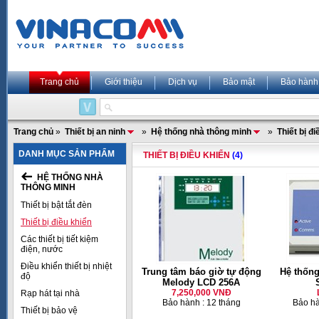
Trang chủ
Giới thiệu
Dịch vụ
Bảo mật
Bảo hành
Trang chủ
»
Thiết bị an ninh
»
Hệ thống nhà thông minh
»
Thiết bị đ
DANH MỤC SẢN PHẨM
THIẾT BỊ ĐIỀU KHIỂN
(4)
HỆ THỐNG NHÀ
THÔNG MINH
Thiết bị bật tắt đèn
Thiết bị điều khiển
Các thiết bị tiết kiệm
điện, nước
Điều khiển thiết bị nhiệt
Trung tâm báo giờ tự động
Hệ thốn
độ
Melody LCD 256A
7,250,000 VNĐ
Rạp hát tại nhà
Bảo hành : 12 tháng
Bảo hà
Thiết bị bảo vệ