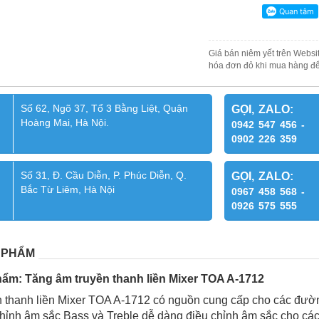
Giá bán niêm yết trên Websit
hóa đơn đỏ khi mua hàng để
Số 62, Ngõ 37, Tổ 3 Bằng Liệt, Quận
GỌI, ZALO:
Hoàng Mai, Hà Nội.
0942 547 456 -
0902 226 359
Số 31, Đ. Cầu Diễn, P. Phúc Diễn, Q.
GỌI, ZALO:
Bắc Từ Liêm, Hà Nội
0967 458 568 -
0926 575 555
 PHẨM
hẩm:
Tăng âm truyền thanh liền Mixer TOA A-1712
 thanh liền Mixer TOA A-1712 có nguồn cung cấp cho các đườ
chỉnh âm sắc Bass và Treble dễ dàng điều chỉnh âm sắc cho các 