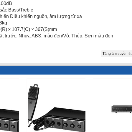
 100dB
sắc Bass/Treble
hiển Điều khiển nguồn, âm lượng từ xa
.3kg
0(R) x 107.7(C) × 367(S)mm
t trước: Nhựa ABS, màu đen/Vỏ: Thép, Sơn màu đen
Tăng âm truyền th