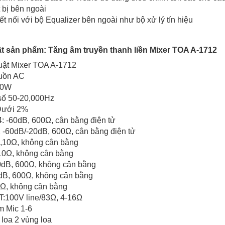
t bị bên ngoài
ết nối với bộ Equalizer bên ngoài như bộ xử lý tín hiệu
ật sản phẩm:
Tăng âm truyền thanh liền Mixer TOA A-1712
uật Mixer TOA A-1712
uồn AC
60W
số 50-20,000Hz
Dưới 2%
: -60dB, 600Ω, cân bằng điện tử
-60dB/-20dB, 600Ω, cân bằng điện tử
,10Ω, không cân bằng
10Ω, không cân bằng
B, 600Ω, không cân bằng
dB, 600Ω, không cân bằng
0Ω, không cân bằng
100V line/83Ω, 4-16Ω
 Mic 1-6
loa 2 vùng loa