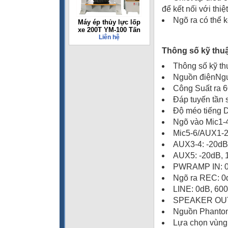
để kết nối với thiệ
Ngõ ra có thể k
Máy ép thủy lực lốp
xe 200T YM-100 Tấn
Liên hệ
Thông số kỹ thu
Thông số kỹ th
Nguồn điệnNg
Công Suất ra 
Đáp tuyến tần 
Độ méo tiếng 
Ngõ vào Mic1-4
Mic5-6/AUX1-2 
AUX3-4: -20dB
AUX5: -20dB, 
PWRAMP IN: 0d
Ngõ ra REC: 0
LINE: 0dB, 60
SPEAKER OUT:
Nguồn Phantom
Lựa chọn vùng 