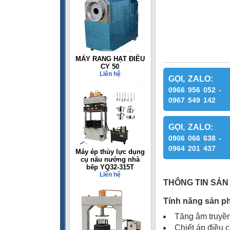
MÁY RANG HẠT ĐIỀU
CY 50
Liên hệ
GỌI, ZALO:
0966 956 052 -
0967 549 142
GỌI, ZALO:
0906 066 638 -
0964 201 437
Máy ép thủy lực dụng
cụ nấu nướng nhà
bếp YQ32-315T
Liên hệ
THÔNG TIN SẢN
Tính năng sản p
Tăng âm truyền
Chiết áp điều 