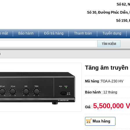
Số 62, 
Số 30, Đường Phúc Diễn,
Số 150, 
o mật
Bảo hành
Đổi trả hàng
Thanh toán
Tuyển dụng
m
Tăng âm truyền 
Mã hàng
:TOA A-230 HV
Bảo hành
: 12 tháng
5,500,000 
Giá
:
Mua hàng