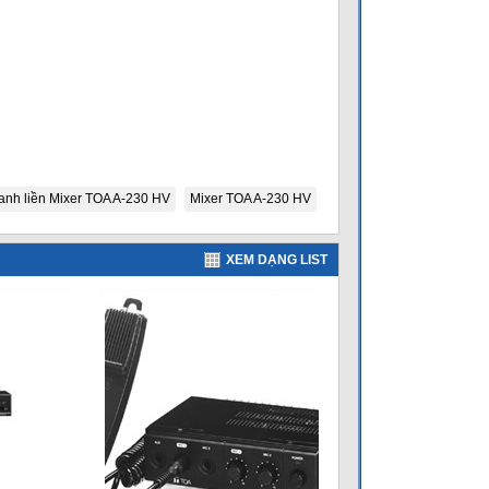
anh liền Mixer TOA A-230 HV
Mixer TOA A-230 HV
XEM DẠNG LIST