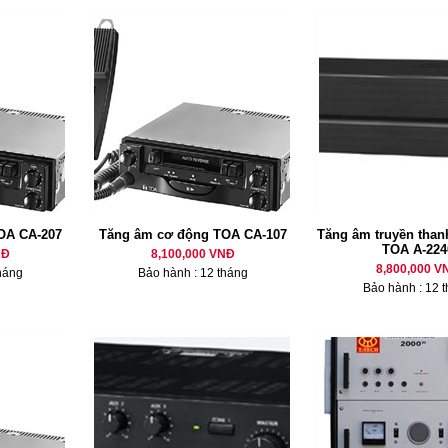
OA CA-207
Tăng âm cơ động TOA CA-107
Tăng âm truyền thanh
TOA A-224
NĐ
8,100,000 VNĐ
8,800,000 V
háng
Bảo hành : 12 tháng
Bảo hành : 12 