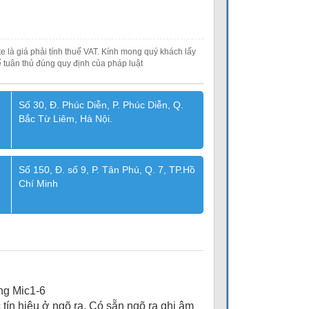
e là giá phải tính thuế VAT. Kính mong quý khách lấy
 tuân thủ đúng quy định của pháp luật
Số 30, Đ. Phúc Diễn, P. Phúc Diễn, Q.
Bắc Từ Liêm, Hà Nội.
Số 150, Đ. số 9, P. Tân Phú, Q. 7, TP.Hồ
Chí Minh
ng Mic1-6
tín hiệu ở ngõ ra. Có sẵn ngõ ra ghi âm