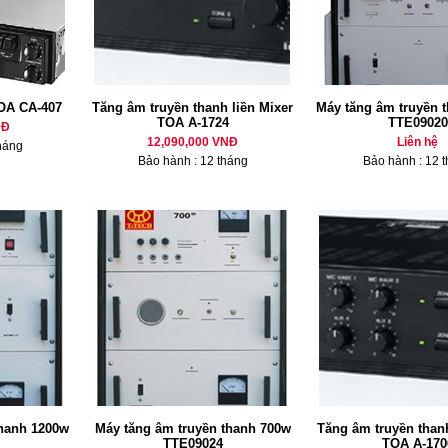
OA CA-407
Tăng âm truyền thanh liền Mixer
Máy tăng âm truyền 
TOA A-1724
TTE09020
NĐ
12,090,000 VNĐ
Liên hệ
háng
Bảo hành : 12 tháng
Bảo hành : 12 
thanh 1200w
Máy tăng âm truyền thanh 700w
Tăng âm truyền thanh
TTE09024
TOA A-170