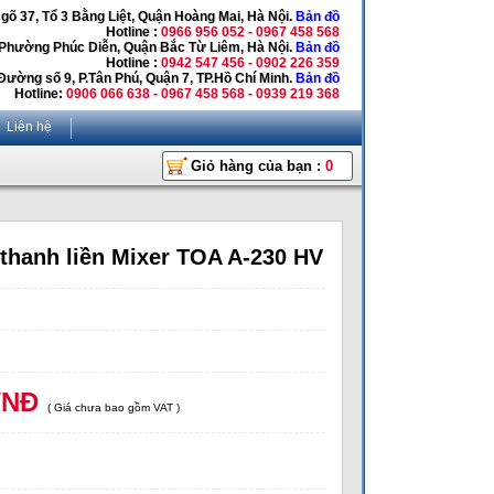
Ngõ 37, Tổ 3 Bằng Liệt, Quận Hoàng Mai, Hà Nội.
Bản đồ
Hotline :
0966 956 052 - 0967 458 568
 Phường Phúc Diễn, Quận Bắc Từ Liêm, Hà Nội.
Bản đồ
Hotline :
0942 547 456 - 0902 226 359
Đường số 9, P.Tân Phú, Quận 7, TP.Hồ Chí Minh.
Bản đồ
Hotline:
0906 066 638 - 0967 458 568 - 0939 219 368
Liên hệ
Giỏ hàng của bạn :
0
thanh liền Mixer TOA A-230 HV
VNĐ
( Giá chưa bao gồm VAT )