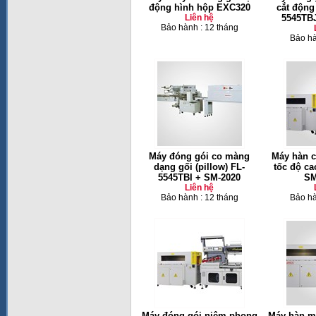
động hình hộp EXC320
cắt động
Liên hệ
5545TBJ
Bảo hành : 12 tháng
Bảo hà
Máy đóng gói co màng
Máy hàn c
dạng gối (pillow) FL-
tốc độ c
5545TBI + SM-2020
SM
Liên hệ
Bảo hành : 12 tháng
Bảo hà
Máy đóng gói niêm phong
Máy hàn mi