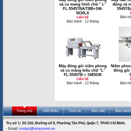
và co mang hình chữ " L"
động và m
FL-5545TBA/TBB+SM-
5545TB
5030LX
Bảo hà
Liên hệ
Bảo hành : 12 tháng
Máy đóng gói niêm phong
Niêm phong
và co màng kiểu chữ "L"
đóng gói
FL-5545TB + SM5030
Liên hệ
Bảo hành : 12 tháng
Bảo hà
Trang chủ
Giới thiệu
Dịch vụ
Bảo mật
Bảo hành
Trụ sở 1: Số 150, Đường số 9, Phường Tân Phú, Quận 7, TP.Hồ Chí Minh.
- Email:
contact@vinacomm.vn