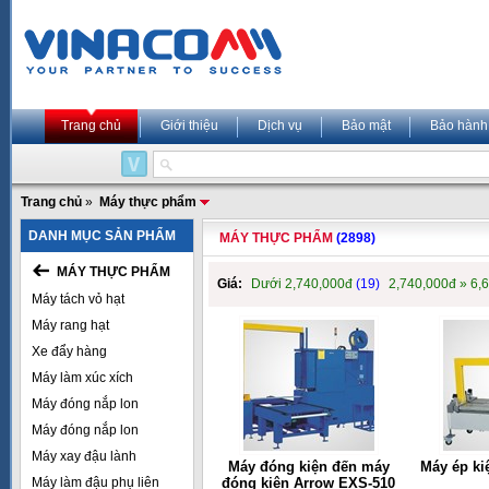
Trang chủ
Giới thiệu
Dịch vụ
Bảo mật
Bảo hành
Trang chủ
»
Máy thực phẩm
DANH MỤC SẢN PHẨM
MÁY THỰC PHẨM
(2898)
MÁY THỰC PHẨM
Giá:
Dưới 2,740,000đ
(19)
2,740,000đ » 6,
Máy tách vỏ hạt
Máy rang hạt
Xe đẩy hàng
Máy làm xúc xích
Máy đóng nắp lon
Máy đóng nắp lon
Máy xay đậu lành
Máy đóng kiện đến máy
Máy ép ki
Máy làm đậu phụ liên
đóng kiện Arrow EXS-510