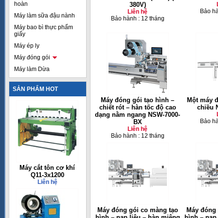
hoàn
380V)
Bảo hà
Liên hệ
Máy làm sữa đậu nành
Bảo hành : 12 tháng
Máy bao bì thực phẩm
giấy
Máy ép ly
Máy đóng gói
Máy làm Dừa
SẢN PHẨM HOT
Máy đóng gói tạo hình –
Một máy đ
chiết rót – hàn tốc độ cao
chiều 
dạng nằm ngang NSW-7000-
Bảo hà
BX
Liên hệ
Bảo hành : 12 tháng
Máy cắt tôn cơ khí
Q11-3x1200
Liên hệ
Máy đóng gói co màng tạo
Máy đóng 
hình – nạp liệu – hàn miệng
hình – nạp