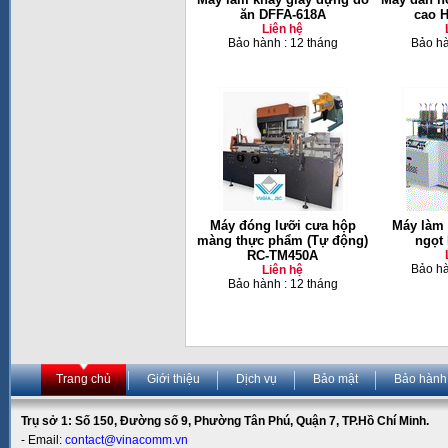
ăn DFFA-618A
cao 
Liên hệ
Bảo hành : 12 tháng
Bảo hà
Máy đóng lưỡi cưa hộp
Máy làm 
màng thực phẩm (Tự động)
ngọt
RC-TM450A
Bảo hà
Liên hệ
Bảo hành : 12 tháng
Trang chủ
Giới thiệu
Dịch vụ
Bảo mật
Bảo hành
Trụ sở 1: Số 150, Đường số 9, Phường Tân Phú, Quận 7, TP.Hồ Chí Minh.
- Email:
contact@vinacomm.vn