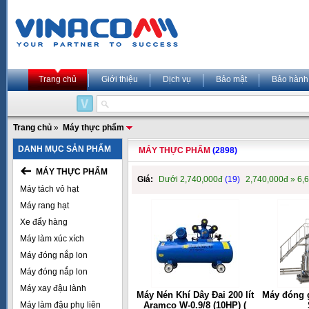
Trang chủ
Giới thiệu
Dịch vụ
Bảo mật
Bảo hành
Trang chủ
»
Máy thực phẩm
DANH MỤC SẢN PHẨM
MÁY THỰC PHẨM
(2898)
MÁY THỰC PHẨM
Giá:
Dưới 2,740,000đ
(19)
2,740,000đ » 6,
Máy tách vỏ hạt
Máy rang hạt
Xe đẩy hàng
Máy làm xúc xích
Máy đóng nắp lon
Máy đóng nắp lon
Máy xay đậu lành
Máy Nén Khí Dây Đai 200 lít
Máy đóng g
Máy làm đậu phụ liên
Aramco W-0.9/8 (10HP) (