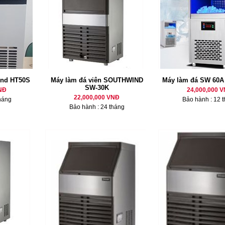
ind HT50S
Máy làm đá viên SOUTHWIND
Máy làm đá SW 60A 
SW-30K
NĐ
24,000,000 
22,000,000 VNĐ
háng
Bảo hành : 12 
Bảo hành : 24 tháng