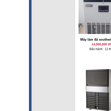
Máy làm đá southw
14,500,000 V
Bảo hành : 12 t