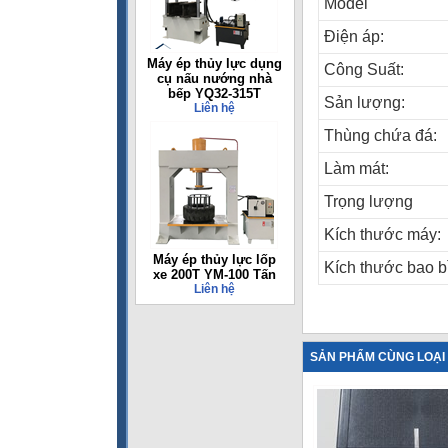
Model
Điện áp:
Máy ép thủy lực dụng
Công Suất:
cụ nấu nướng nhà
bếp YQ32-315T
Sản lượng:
Liên hệ
Thùng chứa đá:
Làm mát:
Trọng lượng
Kích thước máy:
Máy ép thủy lực lốp
Kích thước bao bì
xe 200T YM-100 Tấn
Liên hệ
SẢN PHẨM CÙNG LOẠI