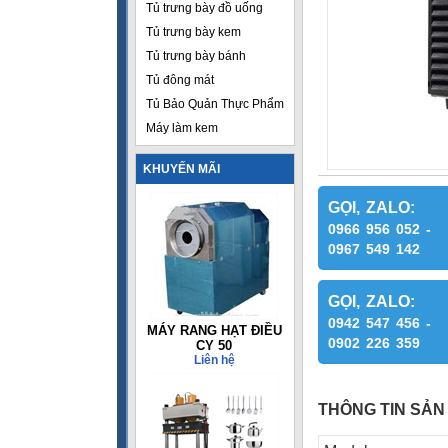
Tủ trưng bày đồ uống
Tủ trưng bày kem
Tủ trưng bày bánh
Tủ đông mát
Tủ Bảo Quản Thực Phẩm
Máy làm kem
KHUYẾN MÃI
GỌI, ZALO:
0966 956 052 -
0967 549 142
GỌI, ZALO:
0942 547 456 -
MÁY RANG HẠT ĐIỀU
0902 226 359
CY 50
Liên hệ
THÔNG TIN SẢN