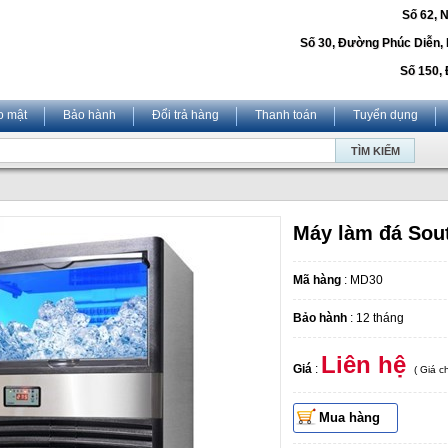
Số 62, 
Số 30, Đường Phúc Diễn,
Số 150, 
o mật
Bảo hành
Đổi trả hàng
Thanh toán
Tuyển dụng
Máy làm đá Sou
Mã hàng
: MD30
Bảo hành
: 12 tháng
Liên hệ
Giá
:
( Giá 
Mua hàng