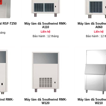
d RSF-T250
Máy làm đá Southwind RMK-
Máy làm đá South
A110
A060
Liên hệ
Liên hệ
háng
Bảo hành : 12 tháng
Bảo hành : 12 
ind RMK-
Máy làm đá Southwind RMK-
Máy làm đá South
W120
W210