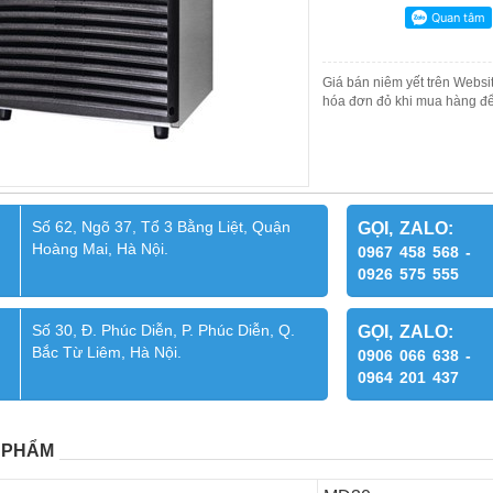
Giá bán niêm yết trên Websit
hóa đơn đỏ khi mua hàng để
Số 62, Ngõ 37, Tổ 3 Bằng Liệt, Quận
GỌI, ZALO:
Hoàng Mai, Hà Nội.
0967 458 568 -
0926 575 555
Số 30, Đ. Phúc Diễn, P. Phúc Diễn, Q.
GỌI, ZALO:
Bắc Từ Liêm, Hà Nội.
0906 066 638 -
0964 201 437
 PHẨM