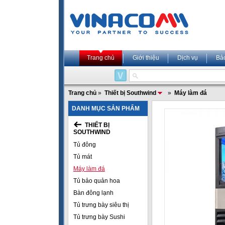
Trang chủ
Giới thiệu
Dịch vụ
Bả
Trang chủ
»
Thiết bị Southwind
»
Máy làm đá
DANH MỤC SẢN PHẨM
THIẾT BỊ
SOUTHWIND
Tủ đông
Tủ mát
Máy làm đá
Tủ bảo quản hoa
Bàn đông lạnh
Tủ trưng bày siêu thị
Tủ trưng bày Sushi