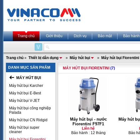
Trang chủ
Giới thiệu
Dịch vụ
Bảo mật
Bảo hành
Trang chủ
»
Thiết bị dân dụng
»
Máy hút bụi
»
Máy hút bụi Fiorentini
DANH MỤC SẢN PHẨM
MÁY HÚT BỤI FIORENTINI
(7)
MÁY HÚT BỤI
Máy hút bụi Karcher
Máy hút bụi E-Best
Máy hút bụi V-JET
Máy hút bụi công nghiệp
Palada
Máy hút bụi - nước
Máy hút bụ
Máy hút bụi CN Ridgid
Fiorentini F97F1
Máy hút bụi super
Liên hệ
cleaner
Bảo hành : 12 tháng
Bảo hà
Máy hút bụi Fiorentini