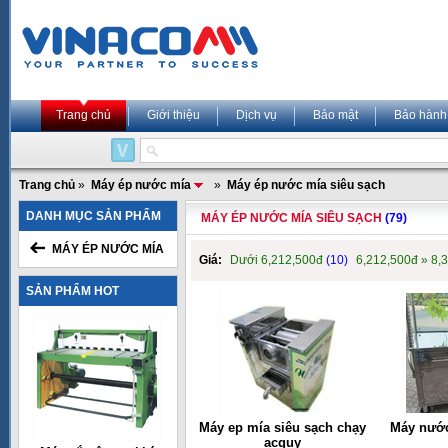
Trang chủ
Giới thiệu
Dịch vụ
Bảo mật
Bảo hành
Trang chủ
»
Máy ép nước mía
»
Máy ép nước mía siêu sạch
DANH MỤC SẢN PHẨM
MÁY ÉP NƯỚC MÍA SIÊU SẠCH
(79)
MÁY ÉP NƯỚC MÍA
Giá:
Dưới 6,212,500đ
(10)
6,212,500đ » 8,
SẢN PHẨM HOT
Máy ep mía siêu sạch chạy
Máy nước
acquy