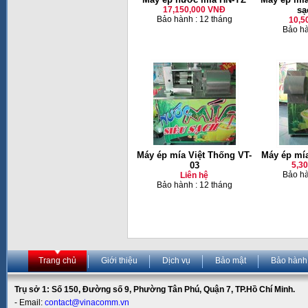
17,150,000 VNĐ
sạ
Bảo hành : 12 tháng
10,5
Bảo hà
Máy ép mía Việt Thống VT-
Máy ép mía
03
5,3
Bảo hà
Liên hệ
Bảo hành : 12 tháng
Trang chủ
Giới thiệu
Dịch vụ
Bảo mật
Bảo hành
Trụ sở 1: Số 150, Đường số 9, Phường Tân Phú, Quận 7, TP.Hồ Chí Minh.
- Email:
contact@vinacomm.vn