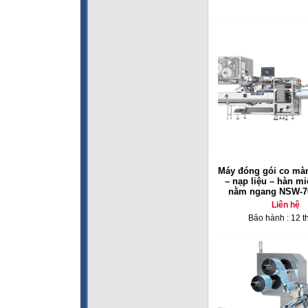
Máy đóng gói co màn
– nạp liệu – hàn m
nằm ngang NSW-7
Liên hệ
Bảo hành : 12 t