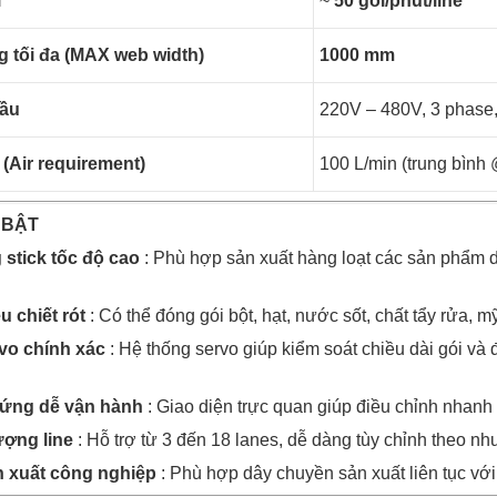
i
~
50 gói/phút/line
 tối đa (MAX web width)
1000 mm
cầu
220V – 480V, 3 phase
(Air requirement)
100 L/min (trung bình 
 BẬT
stick tốc độ cao
: Phù hợp sản xuất hàng loạt các sản phẩm d
u chiết rót
: Có thể đóng gói bột, hạt, nước sốt, chất tẩy rửa, 
vo chính xác
: Hệ thống servo giúp kiểm soát chiều dài gói và 
 ứng dễ vận hành
: Giao diện trực quan giúp điều chỉnh nhanh 
ượng line
: Hỗ trợ từ 3 đến 18 lanes, dễ dàng tùy chỉnh theo nh
n xuất công nghiệp
: Phù hợp dây chuyền sản xuất liên tục với