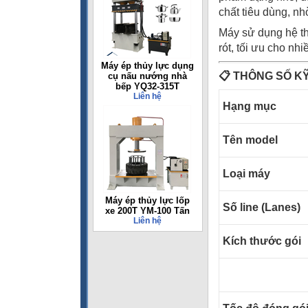
chất tiêu dùng, n
Máy sử dụng hệ th
rót, tối ưu cho nhi
Máy ép thủy lực dụng
📋
THÔNG SỐ K
cụ nấu nướng nhà
bếp YQ32-315T
Liên hệ
Hạng mục
Tên model
Loại máy
Máy ép thủy lực lốp
Số line (Lanes)
xe 200T YM-100 Tấn
Liên hệ
Kích thước gói