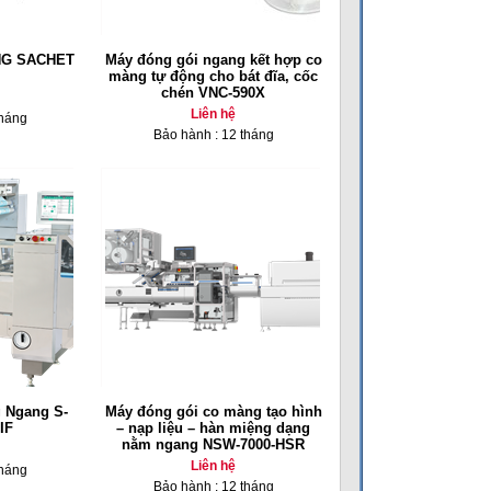
NG SACHET
Máy đóng gói ngang kết hợp co
màng tự động cho bát đĩa, cốc
chén VNC-590X
Liên hệ
tháng
Bảo hành : 12 tháng
 Ngang S-
Máy đóng gói co màng tạo hình
IF
– nạp liệu – hàn miệng dạng
nằm ngang NSW-7000-HSR
Liên hệ
tháng
Bảo hành : 12 tháng