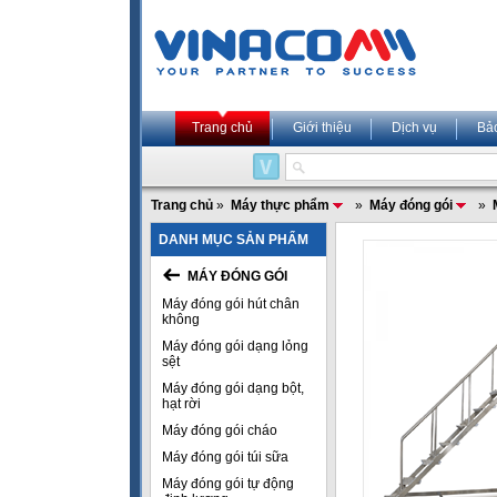
Trang chủ
Giới thiệu
Dịch vụ
Bả
Trang chủ
»
Máy thực phẩm
»
Máy đóng gói
»
DANH MỤC SẢN PHẨM
MÁY ĐÓNG GÓI
Máy đóng gói hút chân
không
Máy đóng gói dạng lỏng
sệt
Máy đóng gói dạng bột,
hạt rời
Máy đóng gói cháo
Máy đóng gói túi sữa
Máy đóng gói tự động