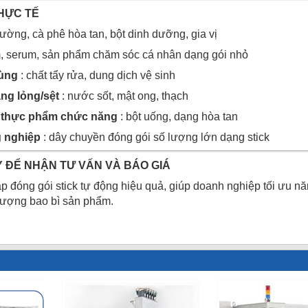
HỰC TẾ
ường, cà phê hòa tan, bột dinh dưỡng, gia vị
, serum, sản phẩm chăm sóc cá nhân dạng gói nhỏ
dùng
: chất tẩy rửa, dung dịch vệ sinh
ng lỏng/sệt
: nước sốt, mật ong, thạch
thực phẩm chức năng
: bột uống, dạng hòa tan
g nghiệp
: dây chuyền đóng gói số lượng lớn dạng stick
Y ĐỂ NHẬN TƯ VẤN VÀ BÁO GIÁ
áp đóng gói stick tự động hiệu quả, giúp doanh nghiệp tối ưu n
lượng bao bì sản phẩm.