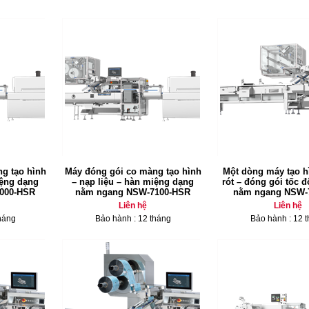
g tạo hình
Máy đóng gói co màng tạo hình
Một dòng máy tạo hì
iệng dạng
– nạp liệu – hàn miệng dạng
rót – đóng gói tốc 
000-HSR
nằm ngang NSW-7100-HSR
nằm ngang NSW-
Liên hệ
Liên hệ
háng
Bảo hành : 12 tháng
Bảo hành : 12 