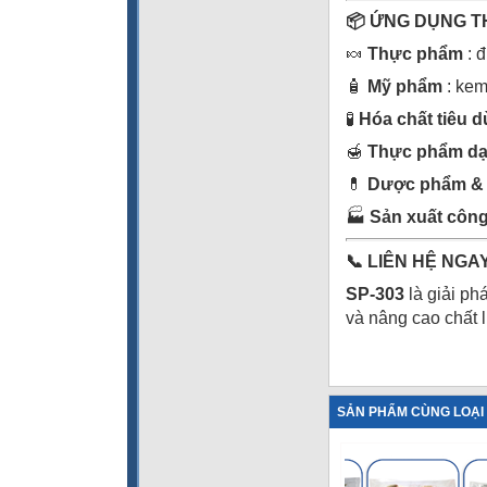
📦
ỨNG DỤNG T
🍬
Thực phẩm
: đ
🧴
Mỹ phẩm
: kem
🧪
Hóa chất tiêu 
🍯
Thực phẩm dạ
💊
Dược phẩm & 
🏭
Sản xuất côn
📞
LIÊN HỆ NGA
SP-303
là giải ph
và nâng cao chất 
SẢN PHẨM CÙNG LOẠI