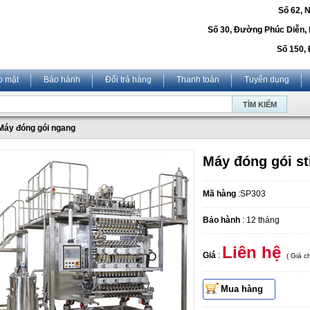
Số 62, 
Số 30, Đường Phúc Diễn,
Số 150, 
o mật
Bảo hành
Đổi trả hàng
Thanh toán
Tuyển dụng
Máy đóng gói ngang
Máy đóng gói st
Mã hàng
:SP303
Bảo hành
: 12 tháng
Liên hệ
Giá
:
( Giá 
Mua hàng