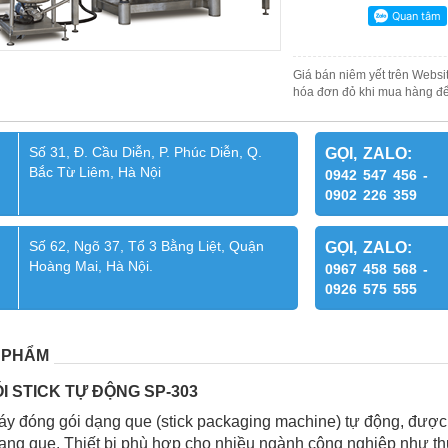
Giá bán niêm yết trên Websit
hóa đơn đỏ khi mua hàng để
Số 31, Đ. Cầu Diễn, P. Phúc Diễn, Q.
GỌI, ZALO:
Bắc Từ Liêm, Hà Nội
0942 547 456 -
0902 226 359
Số 62, Ngõ 37, Tổ 3 Bằng Liệt, Quận
GỌI, ZALO:
Hoàng Mai, Hà Nội.
0967 458 568 -
0926 575 555
 PHẨM
ÓI STICK TỰ ĐỘNG SP-303
y đóng gói dạng que (stick packaging machine) tự động, được t
ạng que. Thiết bị phù hợp cho nhiều ngành công nghiệp như 