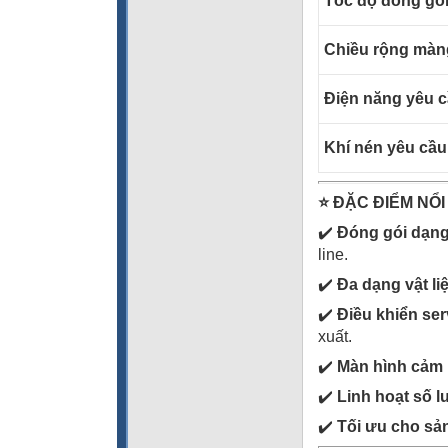
Tốc độ đóng gó
Chiều rộng màng
Điện năng yêu 
Khí nén yêu cầu 
⭐
ĐẶC ĐIỂM NỔI
✔️
Đóng gói dạng 
line.
✔️
Đa dạng vật liệ
✔️
Điều khiển ser
xuất.
✔️
Màn hình cảm
✔️
Linh hoạt số l
✔️
Tối ưu cho sả