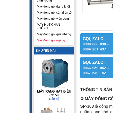
định lượng
Máy đóng gói dạng khối
Máy đóng gói cân điện tử
Máy đóng gói viên cơm
MÁY HÚT CHÂN
KHÔNG
Máy đóng gói que nhang
GỌI, ZALO:
Máy đóng gói ngang
0906 066 638 -
0964 201 437
KHUYẾN MÃI
GỌI, ZALO:
0966 956 052 -
0967 549 142
THÔNG TIN SẢN
MÁY RANG HẠT ĐIỀU
CY 50
⚙
️ MÁY ĐÓNG G
Liên hệ
SP-303
là dòng má
phẩm dạng nhỏ, d