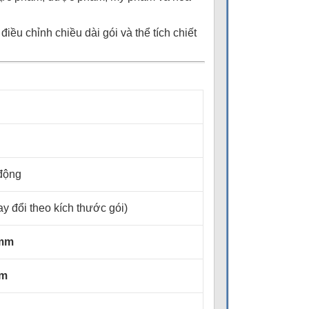
ều chỉnh chiều dài gói và thể tích chiết
 động
ay đổi theo kích thước gói)
 mm
mm