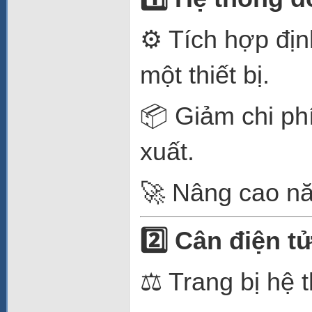
⚙️ Tích hợp địn
một thiết bị.
📦 Giảm chi phí
xuất.
🚀 Nâng cao nă
2️
Cân điện tử
⚖️ Trang bị hệ 