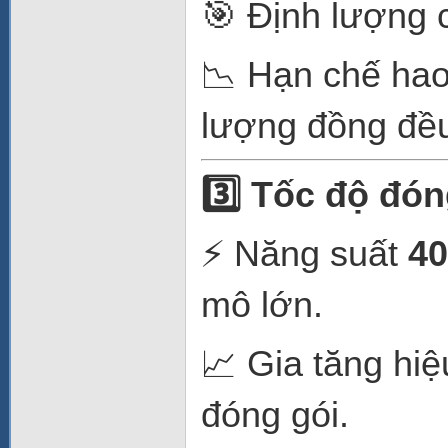
🎯 Định lượng 
📉 Hạn chế hao
lượng đồng đề
3️
Tốc độ đóng
⚡ Năng suất
40
mô lớn.
📈 Gia tăng hiệ
đóng gói.