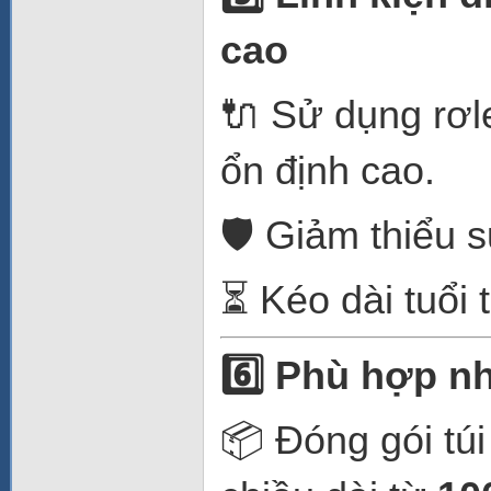
cao
🔌 Sử dụng rơ
ổn định cao.
🛡️ Giảm thiểu 
⏳ Kéo dài tuổi t
6️
Phù hợp nhi
📦 Đóng gói túi