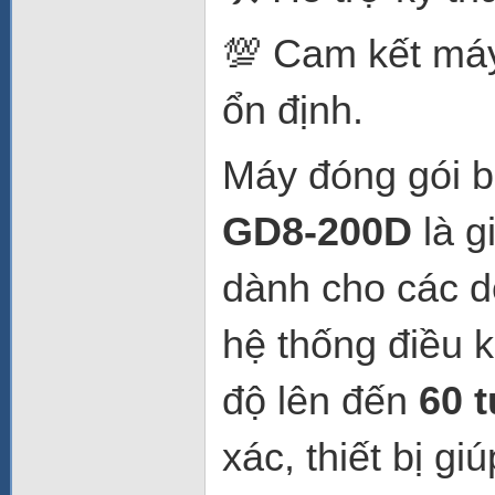
💯 Cam kết máy
ổn định.
Máy đóng gói b
GD8-200D
là g
dành cho các d
hệ thống điều k
độ lên đến
60 t
xác, thiết bị gi