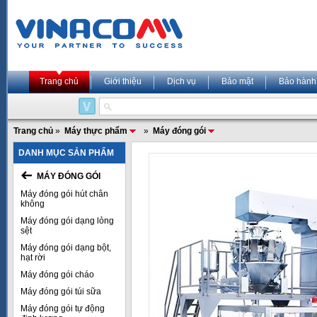
Trang chủ
Giới thiệu
Dịch vụ
Bảo mật
Bảo hành
Trang chủ
»
Máy thực phẩm
»
Máy đóng gói
DANH MỤC SẢN PHẨM
MÁY ĐÓNG GÓI
Máy đóng gói hút chân
không
Máy đóng gói dạng lỏng
sệt
Máy đóng gói dạng bột,
hạt rời
Máy đóng gói cháo
Máy đóng gói túi sữa
Máy đóng gói tự động