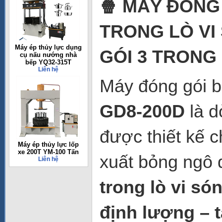
🍿
MÁY ĐÓNG 
TRONG LÒ VI
Máy ép thủy lực dụng
GÓI 3 TRONG 
cụ nấu nướng nhà
bếp YQ32-315T
Liên hệ
Máy đóng gói b
GD8-200D
là 
được thiết kế 
Máy ép thủy lực lốp
xe 200T YM-100 Tấn
xuất bỏng ngô đ
Liên hệ
trong lò vi só
định lượng – t