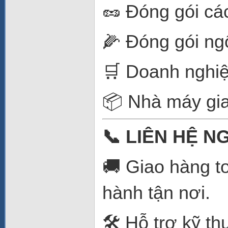
🥜 Đóng gói các
🌽 Đóng gói ng
🛒 Doanh nghiệ
📦 Nhà máy gia
📞
LIÊN HỆ N
🚚 Giao hàng t
hành tận nơi.
🛠️ Hỗ trợ kỹ t