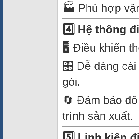
🏭 Phù hợp vận
4️
Hệ thống đi
🖥️ Điều khiển 
🎛️ Dễ dàng cài
gói.
🔄 Đảm bảo độ 
trình sản xuất.
5️
Linh kiện đ