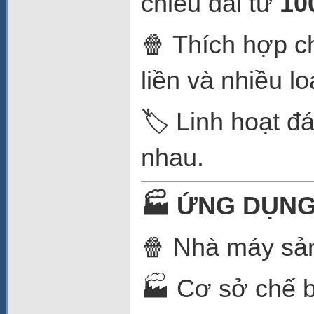
chiều dài từ
10
🍿 Thích hợp c
liền và nhiều l
🏷️ Linh hoạt 
nhau.
🏭
ỨNG DỤNG
🍿 Nhà máy sản
🏭 Cơ sở chế 