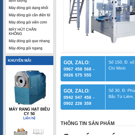
định lượng
Máy đóng gói dạng khối
Máy đóng gói cân điện tử
Máy đóng gói viên cơm
MÁY HÚT CHÂN
KHÔNG
Máy đóng gói que nhang
Máy đóng gói ngang
KHUYẾN MÃI
Số 150, Đ. số
GỌI, ZALO:
Chí Minh
0967 458 568 -
0926 575 555
Số 30, Đ. Phú
GỌI, ZALO:
Bắc Từ Liêm,
0942 547 456 -
0902 226 359
MÁY RANG HẠT ĐIỀU
CY 50
Liên hệ
THÔNG TIN SẢN PHẨM