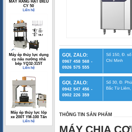
MÁY RANG HẠT ĐIỀU
CY 50
Liên hệ
Số 150, Đ. số
Máy ép thủy lực dụng
GỌI, ZALO:
cụ nấu nướng nhà
Chí Minh
0967 458 568 -
bếp YQ32-315T
0926 575 555
Liên hệ
Số 30, Đ. Phú
GỌI, ZALO:
Bắc Từ Liêm,
0942 547 456 -
0902 226 359
Máy ép thủy lực lốp
THÔNG TIN SẢN PHẨM
xe 200T YM-100 Tấn
Liên hệ
MÁY CHIA CƠ