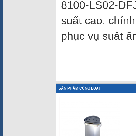
8100-LS02-DFJ 
suất cao, chín
phục vụ suất ă
SẢN PHẨM CÙNG LOẠI