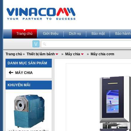
Trang chủ
Giới thiệu
Dịch vụ
Bảo mật
Bảo hành
Trang chủ
»
Thiết bị làm bánh
»
Máy chia
»
Máy chia cơm
DANH MỤC SẢN PHẨM
MÁY CHIA
KHUYẾN MÃI