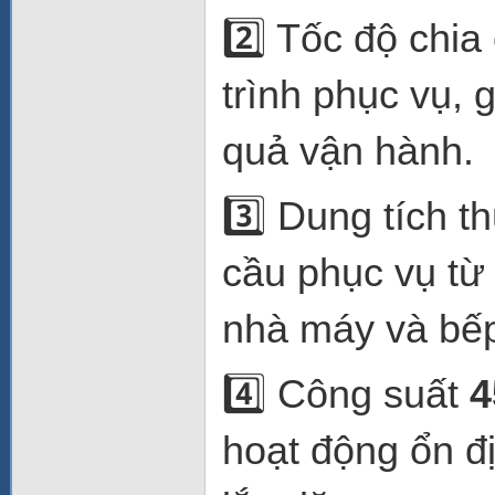
2️⃣ Tốc độ chi
trình phục vụ, 
quả vận hành.
3️⃣ Dung tích 
cầu phục vụ t
nhà máy và bếp
4️⃣ Công suất
hoạt động ổn đị