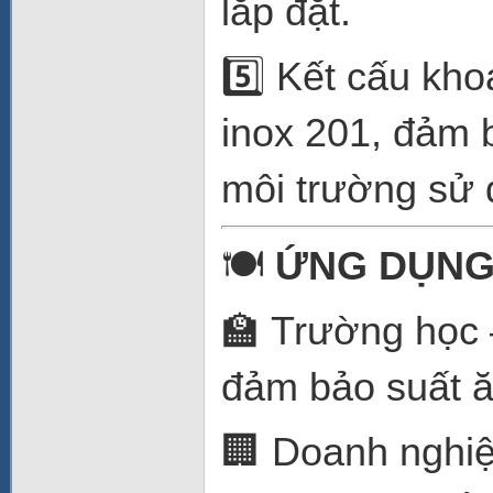
lắp đặt.
5️⃣ Kết cấu kh
inox 201, đảm 
môi trường sử 
🍽️
ỨNG DỤNG
🏫 Trường học 
đảm bảo suất ă
🏢 Doanh nghi