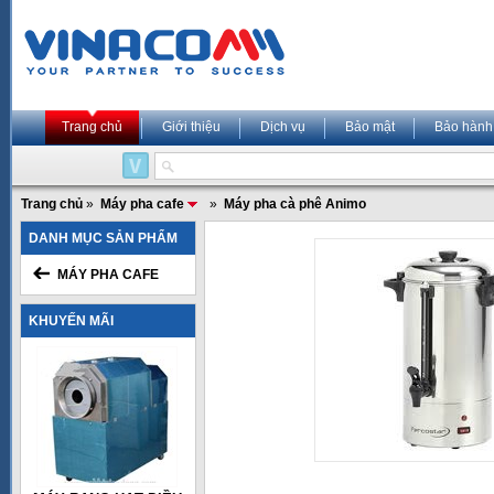
Trang chủ
Giới thiệu
Dịch vụ
Bảo mật
Bảo hành
Trang chủ
»
Máy pha cafe
»
Máy pha cà phê Animo
DANH MỤC SẢN PHẨM
MÁY PHA CAFE
KHUYẾN MÃI