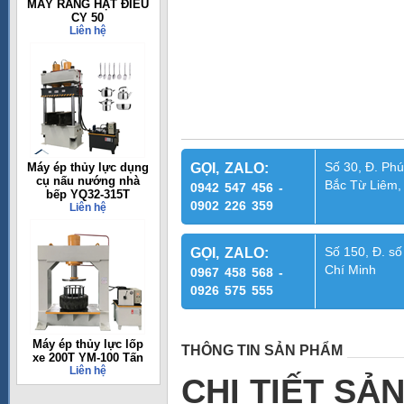
MÁY RANG HẠT ĐIỀU
CY 50
Liên hệ
Số 30, Đ. Phú
Máy ép thủy lực dụng
GỌI, ZALO:
cụ nấu nướng nhà
Bắc Từ Liêm,
0942 547 456 -
bếp YQ32-315T
0902 226 359
Liên hệ
Số 150, Đ. số
GỌI, ZALO:
Chí Minh
0967 458 568 -
0926 575 555
Máy ép thủy lực lốp
THÔNG TIN SẢN PHẨM
xe 200T YM-100 Tấn
Liên hệ
CHI TIẾT SẢ