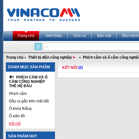
Trang chủ
Giới thiệu
Dịch vụ
Bảo mật
Bảo hành
Trang chủ
»
Thiết bị điện công nghiệp
»
Phích cắm và ổ cắm công nghiệ
DANH MỤC SẢN PHẨM
KẾT NỐI
(0)
PHÍCH CẮM VÀ Ổ
CẮM CÔNG NGHIỆP
THẾ HỆ ĐẦU
Phích cắm
Đầu ra gắn trên mặt đất
Ổ khóa thẳng
Ổ xiên tối
Kết nối
SẢN PHẨM HOT