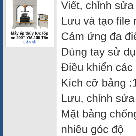
Viết, chỉnh sửa
Lưu và tạo file
Cảm ứng đa đi
Máy ép thủy lực lốp
xe 200T YM-100 Tấn
Liên hệ
Dùng tay sử dụn
Điều khiển các
Kích cỡ bảng :
Lưu, chỉnh sử
Mặt bảng chống
nhiều góc độ