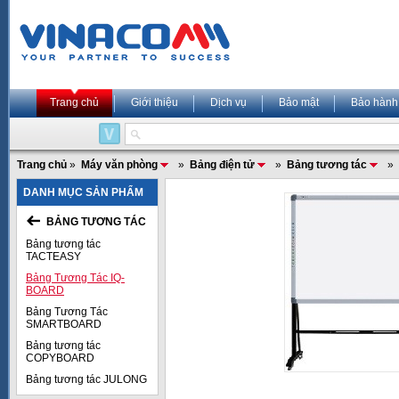
Trang chủ
Giới thiệu
Dịch vụ
Bảo mật
Bảo hành
Trang chủ
»
Máy văn phòng
»
Bảng điện tử
»
Bảng tương tác
»
DANH MỤC SẢN PHẨM
BẢNG TƯƠNG TÁC
Bảng tương tác
TACTEASY
Bảng Tương Tác IQ-
BOARD
Bảng Tương Tác
SMARTBOARD
Bảng tương tác
COPYBOARD
Bảng tương tác JULONG