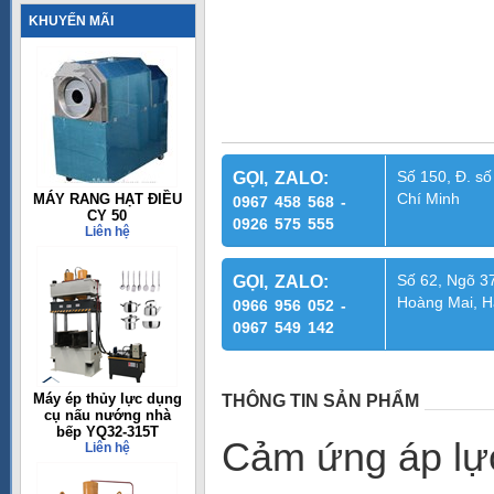
KHUYẾN MÃI
Số 150, Đ. số
GỌI, ZALO:
Chí Minh
MÁY RANG HẠT ĐIỀU
0967 458 568 -
CY 50
0926 575 555
Liên hệ
Số 62, Ngõ 37
GỌI, ZALO:
Hoàng Mai, H
0966 956 052 -
0967 549 142
Máy ép thủy lực dụng
THÔNG TIN SẢN PHẨM
cụ nấu nướng nhà
bếp YQ32-315T
Cảm ứng áp lự
Liên hệ