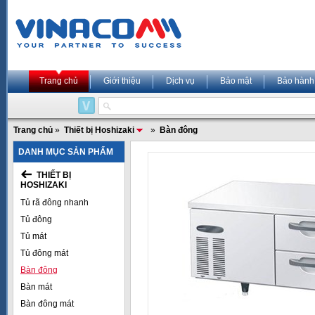
Trang chủ
Giới thiệu
Dịch vụ
Bảo mật
Bảo hành
Trang chủ
»
Thiết bị Hoshizaki
»
Bàn đông
DANH MỤC SẢN PHẨM
THIẾT BỊ
HOSHIZAKI
Tủ rã đông nhanh
Tủ đông
Tủ mát
Tủ đông mát
Bàn đông
Bàn mát
Bàn đông mát