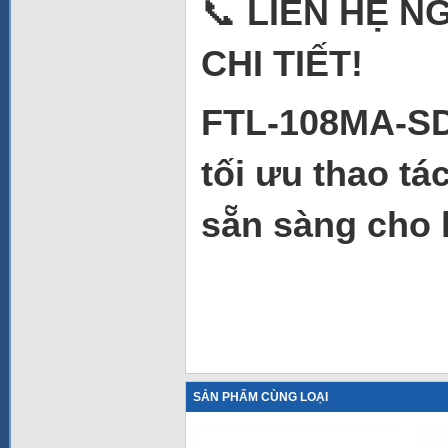
📞
LIÊN HỆ N
CHI TIẾT!
FTL-108MA-SD 
tối ưu thao t
sẵn sàng cho 
SẢN PHẨM CÙNG LOẠI