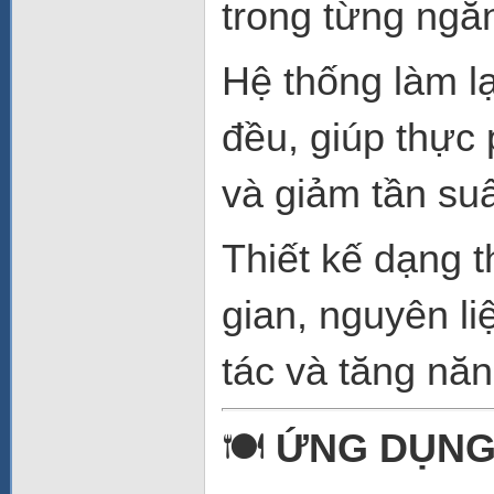
trong từng ngă
Hệ thống làm l
đều, giúp thực
và giảm tần suấ
Thiết kế dạng t
gian, nguyên li
tác và tăng năn
🍽
ỨNG DỤNG