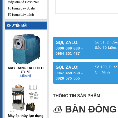
Máy làm đá Hoshizaki
Tủ trưng bày Sushi
Tủ trưng bày bánh
KHUYẾN MÃI
Số 31, Đ. Cầu
GỌI, ZALO:
Bắc Từ Liêm,
0906 066 638 -
0964 201 437
Số 150, Đ. số
GỌI, ZALO:
MÁY RANG HẠT ĐIỀU
CY 50
Chí Minh
0967 458 568 -
Liên hệ
0926 575 555
THÔNG TIN SẢN PHẨM
🧊
BÀN ĐÔNG 
Máy ép thủy lực dụng