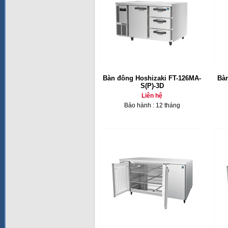
Bàn đông Hoshizaki FT-126MA-
Bàn
S(P)-3D
Liên hệ
Bảo hành : 12 tháng