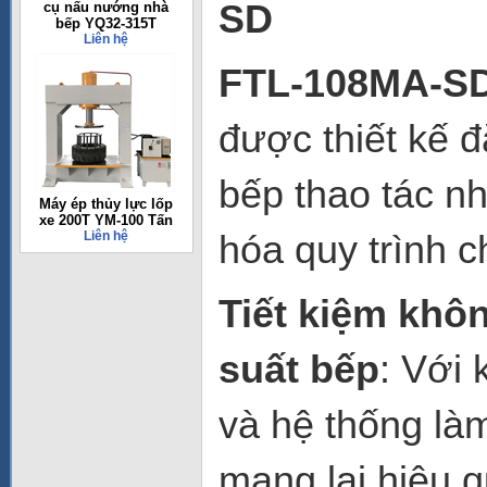
SD
cụ nấu nướng nhà
bếp YQ32-315T
Liên hệ
FTL-108MA-S
được thiết kế đ
bếp thao tác nh
Máy ép thủy lực lốp
xe 200T YM-100 Tấn
hóa quy trình c
Liên hệ
Tiết kiệm khô
suất bếp
: Với 
và hệ thống là
mang lại hiệu q