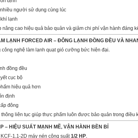
 ổn định
 nhiều người sử dụng cùng lúc
 khí lạnh
p nâng cao hiệu quả bảo quản và giảm chi phí vận hành đáng k
LÀM LẠNH FORCED AIR – ĐÔNG LẠNH ĐỒNG ĐỀU VÀ NH
công nghệ làm lạnh quạt gió cưỡng bức hiện đại.
ạnh đồng đều
yết cục bộ
phẩm hiệu quả hơn
 ổn định
cấp đông
 thông liên tục giúp thực phẩm luôn được bảo quản trong điều k
HP – HIỆU SUẤT MẠNH MẼ, VẬN HÀNH BỀN BỈ
ho KCF-1.1-2D máy nén công suất
1/2 HP
.