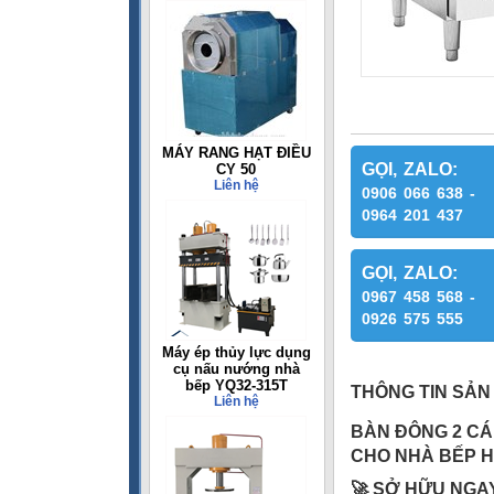
MÁY RANG HẠT ĐIỀU
GỌI, ZALO:
CY 50
Liên hệ
0906 066 638 -
0964 201 437
GỌI, ZALO:
0967 458 568 -
0926 575 555
Máy ép thủy lực dụng
cụ nấu nướng nhà
bếp YQ32-315T
THÔNG TIN SẢN
Liên hệ
BÀN ĐÔNG 2 CÁN
CHO NHÀ BẾP H
🚀 SỞ HỮU NGAY