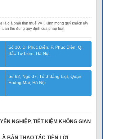
e là giá phải tính thuế VAT. Kính mong quý khách lấy
 tuân thủ đúng quy định của pháp luật
Số 30, Đ. Phúc Diễn, P. Phúc Diễn, Q.
Bắc Từ Liêm, Hà Nội.
Số 62, Ngõ 37, Tổ 3 Bằng Liệt, Quận
Hoàng Mai, Hà Nội.
YÊN NGHIỆP, TIẾT KIỆM KHÔNG GIAN
LÀ BÀN THAO TÁC TIỆN LỢI