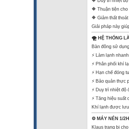
🔶 Duy trì nhiệt độ
🔶 Thuận tiện cho
🔶 Giảm thất thoát
Giải pháp này giú
🌪️ HỆ THỐNG 
Bàn đông sử dụng 
⚡ Làm lạnh nhanh
⚡ Phân phối khí l
⚡ Hạn chế đóng tu
⚡ Bảo quản thực 
⚡ Duy trì nhiệt độ
⚡ Tăng hiệu suất 
Khí lạnh được lưu
⚙️ MÁY NÉN 1/2
Klaus trang bị c