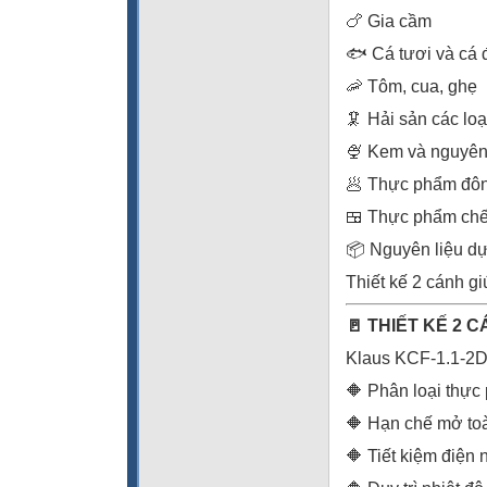
🍗 Gia cầm
🐟 Cá tươi và cá 
🦐 Tôm, cua, ghẹ
🦑 Hải sản các loạ
🍨 Kem và nguyên 
🥟 Thực phẩm đôn
🍱 Thực phẩm chế
📦 Nguyên liệu dự
Thiết kế 2 cánh gi
🚪 THIẾT KẾ 2 
Klaus KCF-1.1-2D 
🔶 Phân loại thự
🔶 Hạn chế mở to
🔶 Tiết kiệm điện