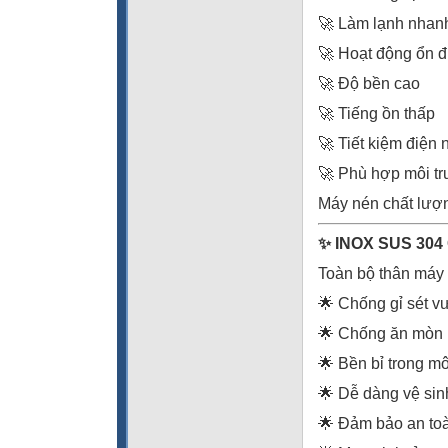
🚀 Làm lạnh nhan
🚀 Hoạt động ổn đị
🚀 Độ bền cao
🚀 Tiếng ồn thấp
🚀 Tiết kiệm điện
🚀 Phù hợp môi t
Máy nén chất lượng
✨ INOX SUS 30
Toàn bộ thân máy 
🌟 Chống gỉ sét vư
🌟 Chống ăn mòn 
🌟 Bền bỉ trong m
🌟 Dễ dàng vệ sin
🌟 Đảm bảo an to