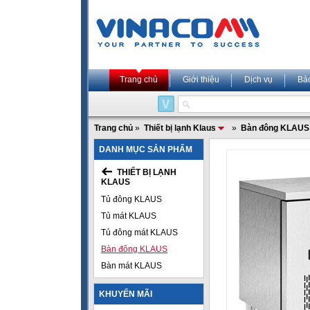
Trang chủ
Giới thiệu
Dịch vụ
Bả
Trang chủ
»
Thiết bị lạnh Klaus
»
Bàn đông KLAUS
DANH MỤC SẢN PHẨM
THIẾT BỊ LẠNH
KLAUS
Tủ đông KLAUS
Tủ mát KLAUS
Tủ đông mát KLAUS
Bàn đông KLAUS
Bàn mát KLAUS
KHUYẾN MÃI