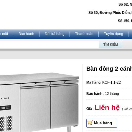
Số 62, 
Số 30, Đường Phúc Diễn,
Số 150, 
o mật
Bảo hành
Đổi trả hàng
Thanh toán
Tuyển dụng
Bàn đông 2 cánh
Mã hàng
:KCF-1.1-2D
Bảo hành
: 12 tháng
Liên hệ
Giá
:
( Giá 
Mua hàng