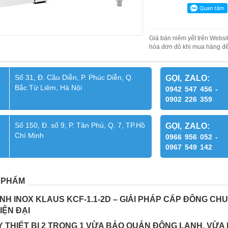
Giá bán niêm yết trên Websit
hóa đơn đỏ khi mua hàng để
Số 31, Đ. Cầu Diễn, P. Phúc Diễn, Q.
GỌI, ZALO:
Bắc Từ Liêm, Hà Nội
0942 547 456 -
0902 226 359
Số 150, Đ. số 9, P. Tân Phú, Q. 7, TP.Hồ
GỌI, ZALO:
Chí Minh
0966 956 052 -
0967 549 142
 PHẨM
H INOX KLAUS KCF-1.1-2D – GIẢI PHÁP CẤP ĐÔNG CHU
IỆN ĐẠI
 THIẾT BỊ 2 TRONG 1 VỪA BẢO QUẢN ĐÔNG LẠNH, VỪA 