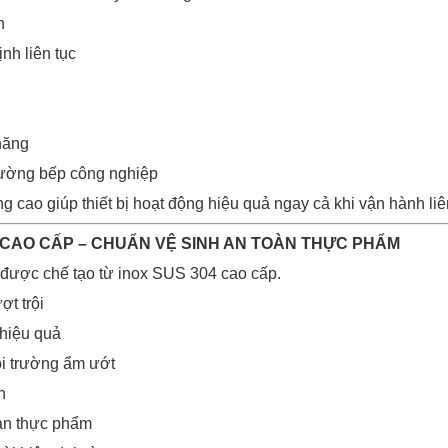
h
nh liên tục
 năng
rường bếp công nghiệp
 cao giúp thiết bị hoạt động hiệu quả ngay cả khi vận hành liê
4 CAO CẤP – CHUẨN VỆ SINH AN TOÀN THỰC PHẨM
được chế tạo từ inox SUS 304 cao cấp.
ợt trội
hiệu quả
ôi trường ẩm ướt
h
àn thực phẩm