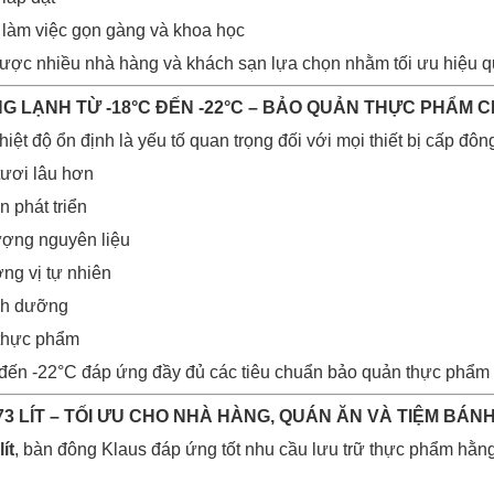
 làm việc gọn gàng và khoa học
được nhiều nhà hàng và khách sạn lựa chọn nhằm tối ưu hiệu q
ÔNG LẠNH TỪ -18°C ĐẾN -22°C – BẢO QUẢN THỰC PHẨM
hiệt độ ổn định là yếu tố quan trọng đối với mọi thiết bị cấp đô
tươi lâu hơn
n phát triển
lượng nguyên liệu
ng vị tự nhiên
dinh dưỡng
t thực phẩm
 đến -22°C đáp ứng đầy đủ các tiêu chuẩn bảo quản thực phẩm
73 LÍT – TỐI ƯU CHO NHÀ HÀNG, QUÁN ĂN VÀ TIỆM BÁN
lít
, bàn đông Klaus đáp ứng tốt nhu cầu lưu trữ thực phẩm hằn