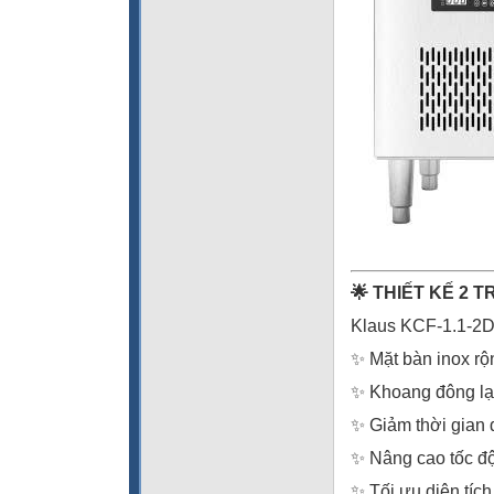
🌟 THIẾT KẾ 2 
Klaus KCF-1.1-2D 
✨ Mặt bàn inox rộ
✨ Khoang đông lạ
✨ Giảm thời gian 
✨ Nâng cao tốc độ
✨ Tối ưu diện tích