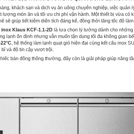
àng, khách sạn và dịch vụ ăn uống chuyên nghiệp, việc quản lý
t lượng món ăn và tối ưu chi phí vận hành. Một thiết bị vừa c
chế sẽ giúp tiết kiệm diện tích đáng kể, đồng thời tăng tốc độ là
 inox Klaus KCF-1.1-2D
là lựa chọn lý tưởng dành cho những
g lạnh ổn định nhưng vẫn muốn tận dụng tối đa không gian bế
-22°C
, hệ thống làm lạnh quạt gió hiện đại cùng kết cấu inox
bỉ và độ tin cậy vượt trội.
chiếc bàn đông thông thường, đây còn là giải pháp giúp nâng 