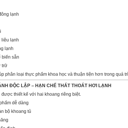
đông lạnh
i
liệu lạnh
g lạnh
 biến sẵn
 trữ
úp phân loại thực phẩm khoa học và thuận tiện hơn trong quá tr
CÁNH ĐỘC LẬP – HẠN CHẾ THẤT THOÁT HƠI LẠNH
được thiết kế với hai khoang riêng biệt.
c phẩm dễ dàng
àn bộ khoang tủ
 năng