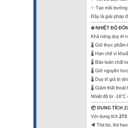
✨ Tạo môi trường
Đây là giải pháp 
❄️ NHIỆT ĐỘ Đ
Khả năng duy trì n
🌡️ Giữ thực phẩm 
🌡️ Hạn chế vi khuẩ
🌡️ Bảo toàn chất 
🌡️ Giữ nguyên hươ
🌡️ Duy trì giá trị 
🌡️ Giảm thất thoá
Nhiệt độ từ -18°C
📦 DUNG TÍCH 2
Với dung tích
273 
🥩 Thịt bò, thịt heo