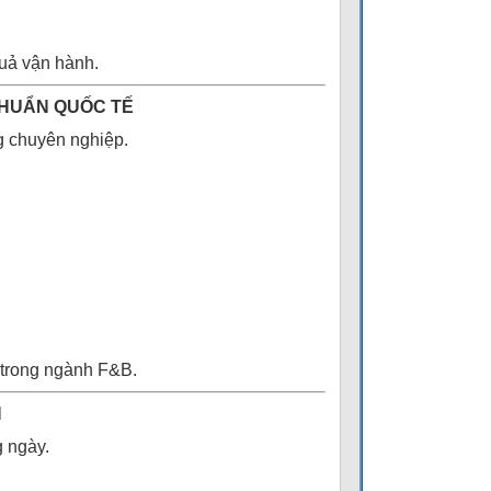
uả vận hành.
 CHUẨN QUỐC TẾ
ng chuyên nghiệp.
 trong ngành F&B.
H
g ngày.