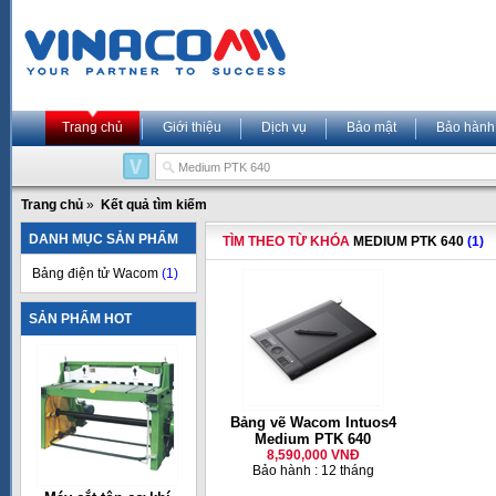
Trang chủ
Giới thiệu
Dịch vụ
Bảo mật
Bảo hành
Trang chủ
»
Kết quả tìm kiếm
DANH MỤC SẢN PHẨM
TÌM THEO TỪ KHÓA
MEDIUM PTK 640
(1)
Bảng điện tử Wacom
(1)
SẢN PHẨM HOT
Bảng vẽ Wacom Intuos4
Medium PTK 640
8,590,000 VNĐ
Bảo hành : 12 tháng