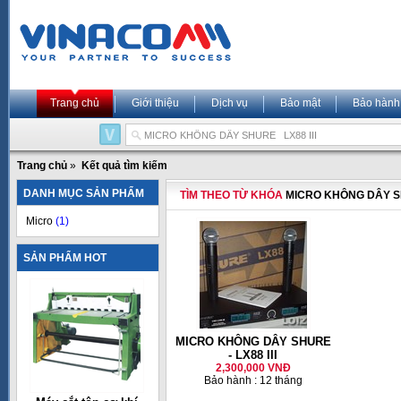
Trang chủ
Giới thiệu
Dịch vụ
Bảo mật
Bảo hành
Trang chủ
»
Kết quả tìm kiếm
DANH MỤC SẢN PHẨM
TÌM THEO TỪ KHÓA
MICRO KHÔNG DÂY SH
Micro
(1)
SẢN PHẨM HOT
MICRO KHÔNG DÂY SHURE
- LX88 III
2,300,000 VNĐ
Bảo hành : 12 tháng