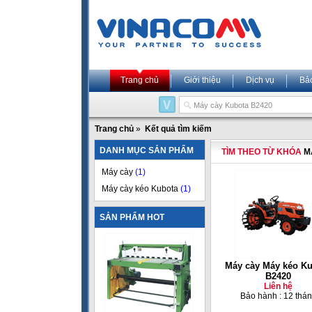
Trang chủ
Giới thiệu
Dịch vụ
Bả
Trang chủ
»
Kết quả tìm kiếm
DANH MỤC SẢN PHẨM
TÌM THEO TỪ KHÓA
M
Máy cày
(1)
Máy cày kéo Kubota
(1)
SẢN PHẨM HOT
Máy cày Máy kéo K
B2420
Liên hệ
Bảo hành : 12 thá