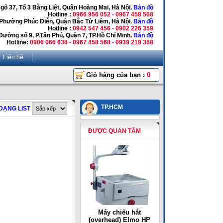
Ngõ 37, Tổ 3 Bằng Liệt, Quận Hoàng Mai, Hà Nội.
Bản đồ
Hotline :
0966 956 052 - 0967 458 568
 Phường Phúc Diễn, Quận Bắc Từ Liêm, Hà Nội.
Bản đồ
Hotline :
0942 547 456 - 0902 226 359
Đường số 9, P.Tân Phú, Quận 7, TP.Hồ Chí Minh.
Bản đồ
Hotline:
0906 066 638 - 0967 458 568 - 0939 219 368
Liên hệ
Giỏ hàng của bạn :
0
TP.HCM
DẠNG LIST
ĐƯỢC QUAN TÂM
Máy chiếu hắt
(overhead) Elmo HP