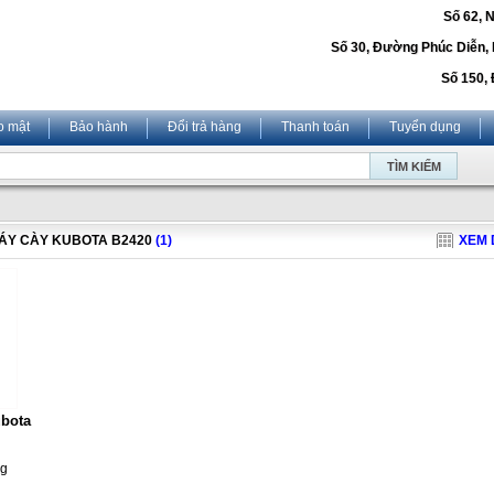
Số 62, 
Số 30, Đường Phúc Diễn,
Số 150, 
o mật
Bảo hành
Đổi trả hàng
Thanh toán
Tuyển dụng
ÁY CÀY KUBOTA B2420
(1)
XEM 
ubota
ng