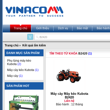
Trang chủ
Giới thiệu
Dịch vụ
Bảo mật
Bảo hành
Trang chủ
»
Kết quả tìm kiếm
DANH MỤC SẢN PHẨM
TÌM THEO TỪ KHÓA
B2420
(1)
Phụ tùng máy kéo
Kubota
(2)
Máy cày kéo Kubota
(1)
Máy cày
(1)
SẢN PHẨM HOT
Máy cày Máy kéo Kubota
B2420
Liên hệ
Bảo hành : 12 tháng