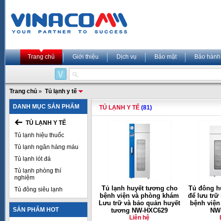
Trang chủ
Giới thiệu
Dịch vụ
Bảo mật
Bảo hành
Trang chủ
»
Tủ lạnh y tế
DANH MỤC SẢN PHẨM
TỦ LẠNH Y TẾ
(81)
TỦ LẠNH Y TẾ
Tủ lạnh hiệu thuốc
Tủ lạnh ngân hàng máu
Tủ lạnh lót đá
Tủ lạnh phòng thí
nghiệm
Tủ lạnh huyết tương cho
Tủ đông h
Tủ đông siêu lạnh
bệnh viện và phòng khám
để lưu trữ
Lưu trữ và bảo quản huyết
bệnh viện
SẢN PHẨM HOT
tương NW-HXC629
NW
Liên hệ