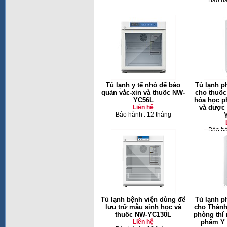
Bảo hà
Tủ lạnh y tế nhỏ để bảo
Tủ lạnh p
quản vắc-xin và thuốc NW-
cho thuốc
YC56L
hóa học p
Liên hệ
và dược
Bảo hành : 12 tháng
Bảo hà
Tủ lạnh bệnh viện dùng để
Tủ lạnh p
lưu trữ mẫu sinh học và
cho Thành
thuốc NW-YC130L
phòng thí
Liên hệ
phẩm Y 