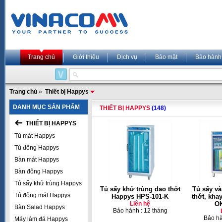
Trang chủ
Giới thiệu
Dịch vụ
Bảo mật
Bảo hành
Trang chủ
»
Thiết bị Happys
DANH MỤC SẢN PHẨM
THIẾT BỊ HAPPYS
(148)
THIẾT BỊ HAPPYS
Tủ mát Happys
Tủ đông Happys
Bàn mát Happys
Bàn đông Happys
Tủ sấy khử trùng Happys
Tủ sấy khử trùng dao thớt
Tủ sấy và
Tủ đông mát Happys
Happys HPS-101-K
thớt, kha
Liên hệ
OK
Bàn Salad Happys
Bảo hành : 12 tháng
Bảo hà
Máy làm đá Happys