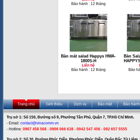
Bảo hành : 12 tháng
Bàn mát salad Happys HWA-
Bàn Sal
1800S-H
HAPPYS
Liên hệ
Bảo hành : 12 tháng
Bảo hà
Trang chủ
Giới thiệu
Dịch vụ
Bảo mật
Bảo hành
Trụ sở 1: Số 150, Đường số 9, Phường Tân Phú, Quận 7, TP.Hồ Chí Minh.
- Email:
contact@vinacomm.vn
- Hotline:
0967 458 568 - 0906 066 638 - 0942 547 456 - 092 657 5555
Trụ sở 2: Số 30, Đường Phúc Diễn, Phường Phúc Diễn, Quận Bắc Từ Liêm, 