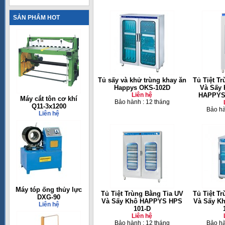
SẢN PHẨM HOT
Tủ sấy và khử trùng khay ăn
Tủ Tiệt T
Happys OKS-102D
Và Sấy K
Liên hệ
HAPPYS
Máy cắt tôn cơ khí
Bảo hành : 12 tháng
Q11-3x1200
Bảo hà
Liên hệ
Máy tóp ống thủy lực
Tủ Tiệt Trùng Bằng Tia UV
Tủ Tiệt T
DXG-90
Và Sấy Khô HAPPYS HPS
Và Sấy K
Liên hệ
101-D
Liên hệ
Bảo hành : 12 tháng
Bảo hà