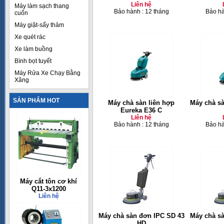
Liên hệ
Máy làm sạch thang
Bảo hành : 12 tháng
Bảo hà
cuốn
Máy giặt-sấy thảm
Xe quét rác
Xe làm buồng
Bình bọt tuyết
Máy Rửa Xe Chạy Bằng
Xăng
SẢN PHẨM HOT
Máy chà sàn liên hợp
Máy chà sà
Eureka E36 C
Liên hệ
Bảo hành : 12 tháng
Bảo hà
Máy cắt tôn cơ khí
Q11-3x1200
Liên hệ
Máy chà sàn đơn IPC SD 43
Máy chà s
HD