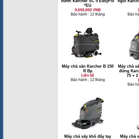
nước Karcher SC 5 EasyFix
ngồi Karch
*EU
9,690,000 VNĐ
Bảo hành : 12 tháng
Bảo hà
Máy chà sàn Karcher B 150
Máy chà sấ
R Bp
đứng Karc
Liên hệ
75 + 
Bảo hành : 12 tháng
Bảo hà
Máy chà sấy khô đẩy tay
Máy chà 