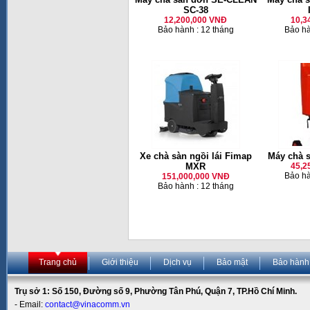
SC-38
12,200,000 VNĐ
10,3
Bảo hành : 12 tháng
Bảo hà
Xe chà sàn ngồi lái Fimap
Máy chà 
MXR
45,2
Bảo hà
151,000,000 VNĐ
Bảo hành : 12 tháng
Trang chủ
Giới thiệu
Dịch vụ
Bảo mật
Bảo hành
Trụ sở 1: Số 150, Đường số 9, Phường Tân Phú, Quận 7, TP.Hồ Chí Minh.
- Email:
contact@vinacomm.vn