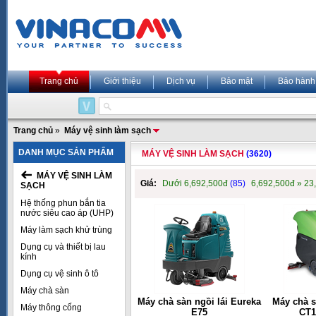
Trang chủ
Giới thiệu
Dịch vụ
Bảo mật
Bảo hành
Trang chủ
»
Máy vệ sinh làm sạch
DANH MỤC SẢN PHẨM
MÁY VỆ SINH LÀM SẠCH
(3620)
MÁY VỆ SINH LÀM
Giá:
Dưới 6,692,500đ
(85)
6,692,500đ » 23
SẠCH
Hệ thống phun bắn tia
nước siêu cao áp (UHP)
Máy làm sạch khử trùng
Dụng cụ và thiết bị lau
kính
Dụng cụ vệ sinh ô tô
Máy chà sàn
Máy chà sàn ngồi lái Eureka
Máy chà s
Máy thông cống
E75
CT1